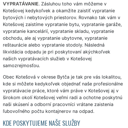
VYPRATÁVANIE
. Zásluhou toho vám môžeme v
Kotešovej kedykoľvek a okamžite zaistiť vypratanie
bytových i nebytových priestorov. Rovnako tak vám v
Kotešovej zaistíme vypratanie bytu, vypratanie garáže,
vypratanie kancelárií, vypratanie skladu, vypratanie
obchodu, ale aj vypratanie ubytovne, vypratanie
reštaurácie alebo vypratanie stodoly. Následná
likvidácia odpadu je pri poskytovaní akýchkoľvek
našich vypratávacích služieb v Kotešovej
samozrejmosťou.
Obec Kotešová v okrese Bytča je tak pre vás lokalitou,
kde si môžete kedykoľvek objednať naše profesionálne
vypratávacie práce, ktoré vám práve v Kotešovej aj v
širokom okolí Kotešovej veľmi radi a ochotne poskytnú
naši skúsení a odborní pracovníci vrátane zaistenia
ľubovoľného počtu kontajnerov na odpad.
KDE POSKYTUJEME NAŠE SLUŽBY