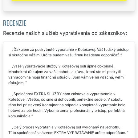
RECENZIE
Recenzie našich služieb vypratávania od zákazníkov:
Ďakujem za poskytnuté vypratanie v Kotešovej. Váš ľudský prístup
si skutočne vážim. Určite budem vašu firmu každému odporúčať.
Vaše vypratávacie služby v Kotešovej boli úplne dokonalé.
Mnohokrát ďakujem za vašu ochotu a zľavu, ktorú ste mi poskytli
vzhľadom na moju finančnú situáciu. Som vám veľmi vďačná, veľmi
ďakujem.
Spoločnosť EXTRA SLUŽBY nám zaisťovala vypratávanie v
Kotešovej. Všetko, čo sme si dohovorili, perfektne sedelo. V sobotu
ráno bol pristavený kontajner na odpad a kompletné vypratanie bolo
hotové za pár hodín. Výborná cena, profesionálny prístup, perfektná
komunikácia.
Celý proces vypratania v Kotešovej bol vykonaný na jednotku.
Túto spoločnosť s názvom EXTRA VYPRATÁVANIE určite odporúčam.