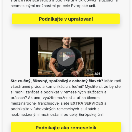
sítě
EXTRA SERVICES
a podnikejte v úklidových službách s
neomezenými možnostmi po celé Evropské unii.
Podnikajte v upratovaní
Ste zručný, šikovný, spoľahlivý a ochotný človek?
Máte radi
všestrannú prácu a komunikáciu s ľuďmi? Myslíte si, že by ste
si mohli zarábať a podnikať v remeselných službách a
prácach? Ak áno, využite možnosť stať sa členom
medzinárodnej franchisovej siete
EXTRA SERVICES
a
podnikajte v ľubovoľných remeselných službách s
neobmedzenými možnosťami po celej Európskej únii.
Podnikajte ako remeselník