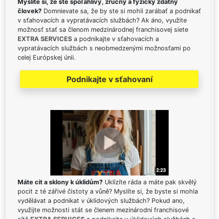
Myslíte si, že ste spoľahlivý, zručný a fyzicky zdatný
človek?
Domnievate sa, že by ste si mohli zarábať a podnikať
v sťahovacích a vypratávacích službách? Ak áno, využite
možnosť stať sa členom medzinárodnej franchisovej siete
EXTRA SERVICES
a podnikajte v sťahovacích a
vypratávacích službách s neobmedzenými možnosťami po
celej Európskej únii.
Podnikajte v sťahovaní
Máte cit a sklony k úklidům?
Uklízíte ráda a máte pak skvělý
pocit z té zářivé čistoty a vůně? Myslíte si, že byste si mohla
vydělávat a podnikat v úklidových službách? Pokud ano,
využijte možnosti stát se členem mezinárodní franchisové