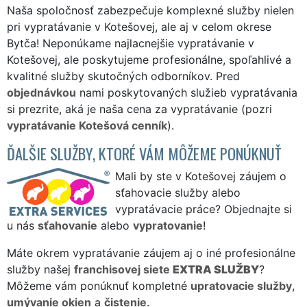
Naša spoločnosť zabezpečuje komplexné služby nielen
pri vypratávanie v Kotešovej, ale aj v celom okrese
Bytča! Neponúkame najlacnejšie vypratávanie v
Kotešovej, ale poskytujeme profesionálne, spoľahlivé a
kvalitné služby skutočných odborníkov. Pred
objednávkou
nami poskytovaných služieb vypratávania
si prezrite, aká je naša cena za vypratávanie (pozri
vypratávanie Kotešová cenník
).
ĎALŠIE SLUŽBY, KTORÉ VÁM MÔŽEME PONÚKNUŤ
Mali by ste v Kotešovej záujem o
sťahovacie služby alebo
vypratávacie práce? Objednajte si
u nás
sťahovanie
alebo
vypratovanie
!
Máte okrem vypratávanie záujem aj o iné profesionálne
služby našej
franchisovej siete
EXTRA SLUŽBY
?
Môžeme vám ponúknuť kompletné
upratovacie služby
,
umývanie okien
a
čistenie
.