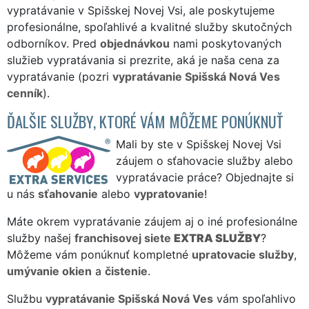
vypratávanie v Spišskej Novej Vsi, ale poskytujeme
profesionálne, spoľahlivé a kvalitné služby skutočných
odborníkov. Pred
objednávkou
nami poskytovaných
služieb vypratávania si prezrite, aká je naša cena za
vypratávanie (pozri
vypratávanie Spišská Nová Ves
cenník
).
ĎALŠIE SLUŽBY, KTORÉ VÁM MÔŽEME PONÚKNUŤ
Mali by ste v Spišskej Novej Vsi
záujem o sťahovacie služby alebo
vypratávacie práce? Objednajte si
u nás
sťahovanie
alebo
vypratovanie
!
Máte okrem vypratávanie záujem aj o iné profesionálne
služby našej
franchisovej siete
EXTRA SLUŽBY
?
Môžeme vám ponúknuť kompletné
upratovacie služby
,
umývanie okien
a
čistenie
.
Službu
vypratávanie Spišská Nová Ves
vám spoľahlivo