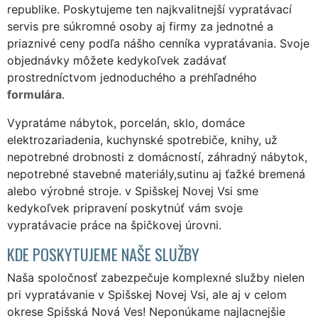
republike. Poskytujeme ten najkvalitnejší vypratávací
servis pre súkromné osoby aj firmy za jednotné a
priaznivé ceny podľa nášho cenníka vypratávania. Svoje
objednávky môžete kedykoľvek zadávať
prostredníctvom jednoduchého a prehľadného
formulára
.
Vypratáme nábytok, porcelán, sklo, domáce
elektrozariadenia, kuchynské spotrebiče, knihy, už
nepotrebné drobnosti z domácností, záhradný nábytok,
nepotrebné stavebné materiály,sutinu aj ťažké bremená
alebo výrobné stroje. v Spišskej Novej Vsi sme
kedykoľvek pripravení poskytnúť vám svoje
vypratávacie práce na špičkovej úrovni.
KDE POSKYTUJEME NAŠE SLUŽBY
Naša spoločnosť zabezpečuje komplexné služby nielen
pri vypratávanie v Spišskej Novej Vsi, ale aj v celom
okrese Spišská Nová Ves! Neponúkame najlacnejšie