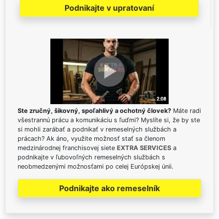
Podnikajte v upratovaní
Ste zručný, šikovný, spoľahlivý a ochotný človek?
Máte radi
všestrannú prácu a komunikáciu s ľuďmi? Myslíte si, že by ste
si mohli zarábať a podnikať v remeselných službách a
prácach? Ak áno, využite možnosť stať sa členom
medzinárodnej franchisovej siete
EXTRA SERVICES
a
podnikajte v ľubovoľných remeselných službách s
neobmedzenými možnosťami po celej Európskej únii.
Podnikajte ako remeselník