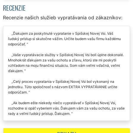
RECENZIE
Recenzie našich služieb vypratávania od zákazníkov:
Ďakujem za poskytnuté vypratanie v Spišskej Novej Vsi. Váš
ľudský prístup si skutočne vážim. Určite budem vašu firmu každému
odporúčať.
Vaše vypratávacie služby v Spišskej Novej Vsi boli úplne dokonalé.
Mnohokrát ďakujem za vašu ochotu a zľavu, ktorú ste mi poskytli
vzhľadom na moju finančnú situáciu. Som vám veľmi vďačná, veľmi
ďakujem.
Celý proces vypratania v Spišskej Novej Vsi bol vykonaný na
jednotku. Túto spoločnosť s názvom EXTRA VYPRATÁVANIE určite
odporúčam.
Ak budem ešte niekedy niečo vypratávať v Spišskej Novej Vsi,
rozhodne si opäť vyberiem vás. Ďakujem vám za vašu ochotu, za vaše
rady a veľmi ľudský prístup. Ďakujem.
Keď sme predvčerom uvoľňovali dve nehnuteľnosti v Spišskej
Novej Vsi, na základe kladných referencií som si vybrala spoločnosť