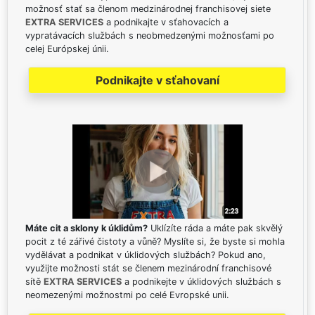
možnosť stať sa členom medzinárodnej franchisovej siete
EXTRA SERVICES
a podnikajte v sťahovacích a
vypratávacích službách s neobmedzenými možnosťami po
celej Európskej únii.
Podnikajte v sťahovaní
Máte cit a sklony k úklidům?
Uklízíte ráda a máte pak skvělý
pocit z té zářivé čistoty a vůně? Myslíte si, že byste si mohla
vydělávat a podnikat v úklidových službách? Pokud ano,
využijte možnosti stát se členem mezinárodní franchisové
sítě
EXTRA SERVICES
a podnikejte v úklidových službách s
neomezenými možnostmi po celé Evropské unii.