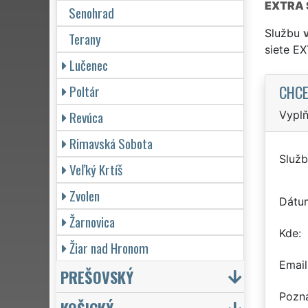
EXTRA 
Senohrad
Službu
Terany
siete E
Lučenec
CHCE
Poltár
Revúca
Vyplň
Rimavská Sobota
Služb
Veľký Krtíš
Zvolen
Dátu
Žarnovica
Kde
Žiar nad Hronom
Email
PREŠOVSKÝ
Pozn