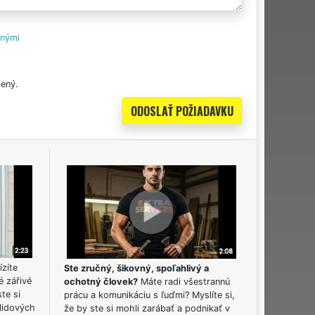
tnými
ený.
ízíte
Ste zručný, šikovný, spoľahlivý a
é zářivé
ochotný človek?
Máte radi všestrannú
ste si
prácu a komunikáciu s ľuďmi? Myslíte si,
lidových
že by ste si mohli zarábať a podnikať v