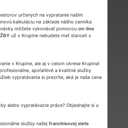
estorov určených na vypratanie naším
enovú kalkuláciu na základe nášho cenníka
jednávky môžete vykonávať pomocou
on-line
UŽBY
už v Krupine nebudete mať starosti s
nie v Krupine, ale aj v celom okrese Krupina!
rofesionálne, spoľahlivé a kvalitné služby
ieb vypratávania si prezrite, aká je naša cena
žby alebo vypratávacie práce? Objednajte si u
esionálne služby našej
franchisovej siete