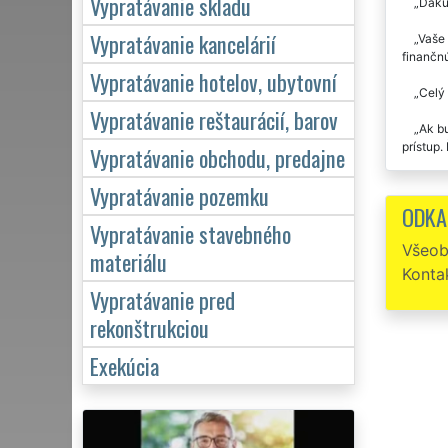
Vypratávanie skladu
Ďakuj
Vypratávanie kancelárií
Vaše 
finančn
Vypratávanie hotelov, ubytovní
Celý
Vypratávanie reštaurácií, barov
Ak bu
prístup
Vypratávanie obchodu, predajne
U tej
Vypratávanie pozemku
ODKA
Keď 
Vypratávanie stavebného
pôjde o 
Všeob
materiálu
svojom ž
Konta
poďakova
zabezpeč
Vypratávanie pred
VYPRAT
rekonštrukciou
Vypra
Exekúcia