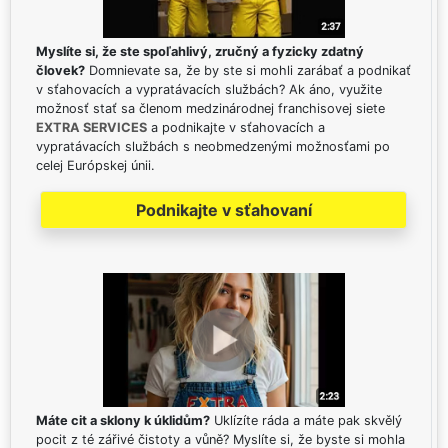
Myslíte si, že ste spoľahlivý, zručný a fyzicky zdatný
človek?
Domnievate sa, že by ste si mohli zarábať a podnikať
v sťahovacích a vypratávacích službách? Ak áno, využite
možnosť stať sa členom medzinárodnej franchisovej siete
EXTRA SERVICES
a podnikajte v sťahovacích a
vypratávacích službách s neobmedzenými možnosťami po
celej Európskej únii.
Podnikajte v sťahovaní
Máte cit a sklony k úklidům?
Uklízíte ráda a máte pak skvělý
pocit z té zářivé čistoty a vůně? Myslíte si, že byste si mohla