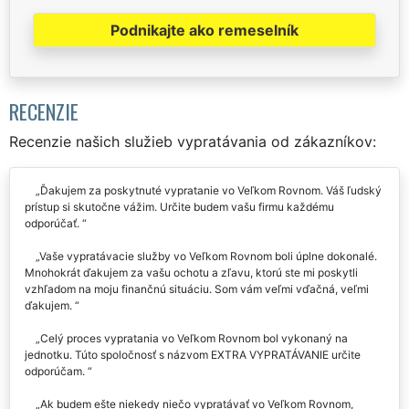
Podnikajte ako remeselník
RECENZIE
Recenzie našich služieb vypratávania od zákazníkov:
Ďakujem za poskytnuté vypratanie vo Veľkom Rovnom. Váš ľudský
prístup si skutočne vážim. Určite budem vašu firmu každému
odporúčať.
Vaše vypratávacie služby vo Veľkom Rovnom boli úplne dokonalé.
Mnohokrát ďakujem za vašu ochotu a zľavu, ktorú ste mi poskytli
vzhľadom na moju finančnú situáciu. Som vám veľmi vďačná, veľmi
ďakujem.
Celý proces vypratania vo Veľkom Rovnom bol vykonaný na
jednotku. Túto spoločnosť s názvom EXTRA VYPRATÁVANIE určite
odporúčam.
Ak budem ešte niekedy niečo vypratávať vo Veľkom Rovnom,