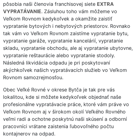
pôsobia naši členovia franchisovej siete
EXTRA
VYPRATÁVANIE
. Zásluhou toho vám môžeme vo
Veľkom Rovnom kedykoľvek a okamžite zaistiť
vypratanie bytových i nebytových priestorov. Rovnako
tak vám vo Veľkom Rovnom zaistíme vypratanie bytu,
vypratanie garáže, vypratanie kancelárií, vypratanie
skladu, vypratanie obchodu, ale aj vypratanie ubytovne,
vypratanie reštaurácie alebo vypratanie stodoly.
Následná likvidácia odpadu je pri poskytovaní
akýchkoľvek našich vypratávacích služieb vo Veľkom
Rovnom samozrejmosťou.
Obec Veľké Rovné v okrese Bytča je tak pre vás
lokalitou, kde si môžete kedykoľvek objednať naše
profesionálne vypratávacie práce, ktoré vám práve vo
Veľkom Rovnom aj v širokom okolí Veľkého Rovného
veľmi radi a ochotne poskytnú naši skúsení a odborní
pracovníci vrátane zaistenia ľubovoľného počtu
kontajnerov na odpad.