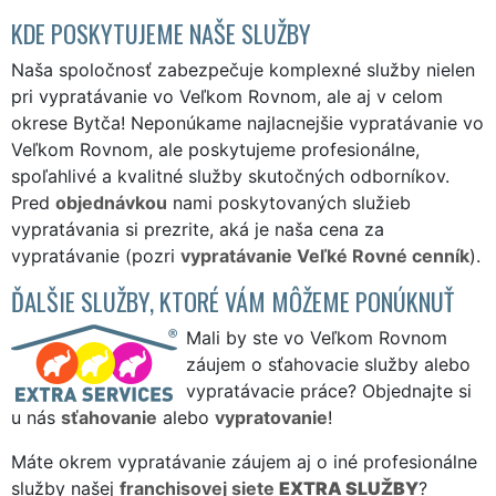
KDE POSKYTUJEME NAŠE SLUŽBY
Naša spoločnosť zabezpečuje komplexné služby nielen
pri vypratávanie vo Veľkom Rovnom, ale aj v celom
okrese Bytča! Neponúkame najlacnejšie vypratávanie vo
Veľkom Rovnom, ale poskytujeme profesionálne,
spoľahlivé a kvalitné služby skutočných odborníkov.
Pred
objednávkou
nami poskytovaných služieb
vypratávania si prezrite, aká je naša cena za
vypratávanie (pozri
vypratávanie Veľké Rovné cenník
).
ĎALŠIE SLUŽBY, KTORÉ VÁM MÔŽEME PONÚKNUŤ
Mali by ste vo Veľkom Rovnom
záujem o sťahovacie služby alebo
vypratávacie práce? Objednajte si
u nás
sťahovanie
alebo
vypratovanie
!
Máte okrem vypratávanie záujem aj o iné profesionálne
služby našej
franchisovej siete
EXTRA SLUŽBY
?