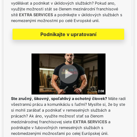
vydělávat a podnikat v úklidových službách? Pokud ano,
využijte možnosti stát se členem mezinárodní franchisové
sítě
EXTRA SERVICES
a podnikejte v úklidových službách s
neomezenými možnostmi po celé Evropské unii.
Podnikajte v upratovaní
Ste zručný, šikovný, spoľahlivý a ochotný človek?
Máte radi
všestrannú prácu a komunikáciu s ľuďmi? Myslíte si, že by ste
si mohli zarábať a podnikať v remeselných službách a
prácach? Ak áno, využite možnosť stať sa členom
medzinárodnej franchisovej siete
EXTRA SERVICES
a
podnikajte v ľubovoľných remeselných službách s
neobmedzenými možnosťami po celej Európskej únii.