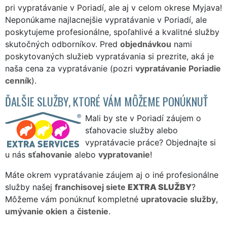
pri vypratávanie v Poriadí, ale aj v celom okrese Myjava!
Neponúkame najlacnejšie vypratávanie v Poriadí, ale
poskytujeme profesionálne, spoľahlivé a kvalitné služby
skutočných odborníkov. Pred
objednávkou
nami
poskytovaných služieb vypratávania si prezrite, aká je
naša cena za vypratávanie (pozri
vypratávanie Poriadie
cenník
).
ĎALŠIE SLUŽBY, KTORÉ VÁM MÔŽEME PONÚKNUŤ
Mali by ste v Poriadí záujem o
sťahovacie služby alebo
vypratávacie práce? Objednajte si
u nás
sťahovanie
alebo
vypratovanie
!
Máte okrem vypratávanie záujem aj o iné profesionálne
služby našej
franchisovej siete
EXTRA SLUŽBY
?
Môžeme vám ponúknuť kompletné
upratovacie služby
,
umývanie okien
a
čistenie
.