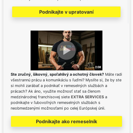
Podnikajte v upratovaní
Ste zručný, šikovný, spoľahlivý a ochotný človek?
Máte radi
všestrannú prácu a komunikáciu s ľuďmi? Myslíte si, že by ste
si mohli zarábať a podnikať v remeselných službách a
prácach? Ak áno, využite možnosť stať sa členom
medzinárodnej franchisovej siete
EXTRA SERVICES
a
podnikajte v ľubovoľných remeselných službách s
neobmedzenými možnosťami po celej Európskej únii.
Podnikajte ako remeselník