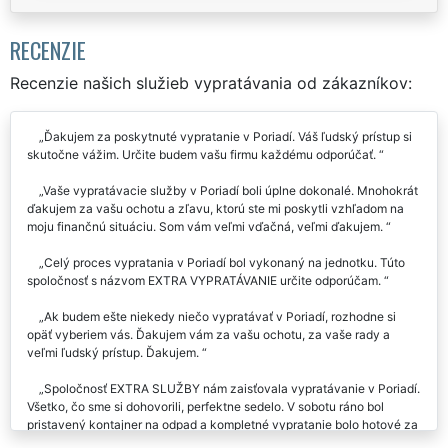
RECENZIE
Recenzie našich služieb vypratávania od zákazníkov:
Ďakujem za poskytnuté vypratanie v Poriadí. Váš ľudský prístup si
skutočne vážim. Určite budem vašu firmu každému odporúčať.
Vaše vypratávacie služby v Poriadí boli úplne dokonalé. Mnohokrát
ďakujem za vašu ochotu a zľavu, ktorú ste mi poskytli vzhľadom na
moju finančnú situáciu. Som vám veľmi vďačná, veľmi ďakujem.
Celý proces vypratania v Poriadí bol vykonaný na jednotku. Túto
spoločnosť s názvom EXTRA VYPRATÁVANIE určite odporúčam.
Ak budem ešte niekedy niečo vypratávať v Poriadí, rozhodne si
opäť vyberiem vás. Ďakujem vám za vašu ochotu, za vaše rady a
veľmi ľudský prístup. Ďakujem.
Spoločnosť EXTRA SLUŽBY nám zaisťovala vypratávanie v Poriadí.
Všetko, čo sme si dohovorili, perfektne sedelo. V sobotu ráno bol
pristavený kontajner na odpad a kompletné vypratanie bolo hotové za
pár hodín. Výborná cena, profesionálny prístup, perfektná