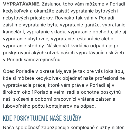
VYPRATÁVANIE
. Zásluhou toho vám môžeme v Poriadí
kedykoľvek a okamžite zaistiť vypratanie bytových i
nebytových priestorov. Rovnako tak vám v Poriadí
zaistíme vypratanie bytu, vypratanie garáže, vypratanie
kancelárií, vypratanie skladu, vypratanie obchodu, ale aj
vypratanie ubytovne, vypratanie reštaurácie alebo
vypratanie stodoly. Následná likvidácia odpadu je pri
poskytovaní akýchkoľvek našich vypratávacích služieb
v Poriadí samozrejmosťou.
Obec Poriadie v okrese Myjava je tak pre vás lokalitou,
kde si môžete kedykoľvek objednať naše profesionálne
vypratávacie práce, ktoré vám práve v Poriadí aj v
širokom okolí Poriadia veľmi radi a ochotne poskytnú
naši skúsení a odborní pracovníci vrátane zaistenia
ľubovoľného počtu kontajnerov na odpad.
KDE POSKYTUJEME NAŠE SLUŽBY
Naša spoločnosť zabezpečuje komplexné služby nielen