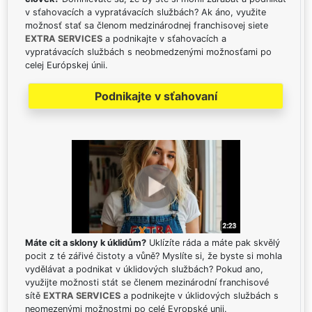
v sťahovacích a vypratávacích službách? Ak áno, využite
možnosť stať sa členom medzinárodnej franchisovej siete
EXTRA SERVICES
a podnikajte v sťahovacích a
vypratávacích službách s neobmedzenými možnosťami po
celej Európskej únii.
Podnikajte v sťahovaní
Máte cit a sklony k úklidům?
Uklízíte ráda a máte pak skvělý
pocit z té zářivé čistoty a vůně? Myslíte si, že byste si mohla
vydělávat a podnikat v úklidových službách? Pokud ano,
využijte možnosti stát se členem mezinárodní franchisové
sítě
EXTRA SERVICES
a podnikejte v úklidových službách s
neomezenými možnostmi po celé Evropské unii.