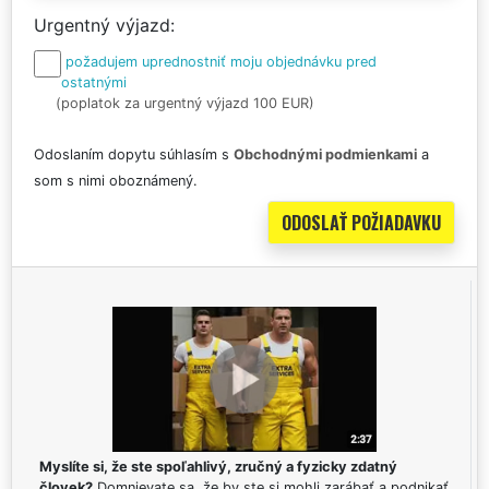
Urgentný výjazd
požadujem uprednostniť moju objednávku pred
ostatnými
(poplatok za urgentný výjazd 100 EUR)
Odoslaním dopytu súhlasím s
Obchodnými podmienkami
a
som s nimi oboznámený.
Myslíte si, že ste spoľahlivý, zručný a fyzicky zdatný
človek?
Domnievate sa, že by ste si mohli zarábať a podnikať