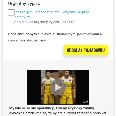
Urgentný výjazd
požadujem uprednostniť moju objednávku pred
ostatnými
(poplatok za urgentný výjazd 100 EUR)
Odoslaním dopytu súhlasím s
Obchodnými podmienkami
a
som s nimi oboznámený.
Myslíte si, že ste spoľahlivý, zručný a fyzicky zdatný
človek?
Domnievate sa, že by ste si mohli zarábať a podnikať