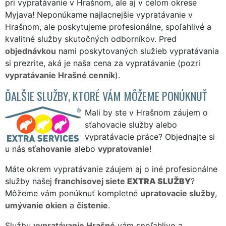
pri vypratávanie v Hrašnom, ale aj v celom okrese
Myjava! Neponúkame najlacnejšie vypratávanie v
Hrašnom, ale poskytujeme profesionálne, spoľahlivé a
kvalitné služby skutočných odborníkov. Pred
objednávkou
nami poskytovaných služieb vypratávania
si prezrite, aká je naša cena za vypratávanie (pozri
vypratávanie Hrašné cenník
).
ĎALŠIE SLUŽBY, KTORÉ VÁM MÔŽEME PONÚKNUŤ
Mali by ste v Hrašnom záujem o
sťahovacie služby alebo
vypratávacie práce? Objednajte si
u nás
sťahovanie
alebo
vypratovanie
!
Máte okrem vypratávanie záujem aj o iné profesionálne
služby našej
franchisovej siete
EXTRA SLUŽBY
?
Môžeme vám ponúknuť kompletné
upratovacie služby
,
umývanie okien
a
čistenie
.
Službu
vypratávanie Hrašné
vám spoľahlivo a