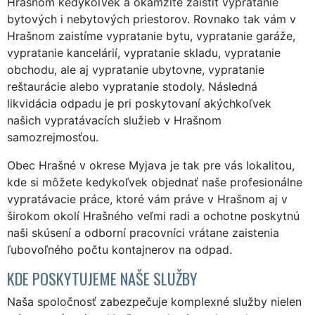
Hrašnom kedykoľvek a okamžite zaistiť vypratanie
bytových i nebytových priestorov. Rovnako tak vám v
Hrašnom zaistíme vypratanie bytu, vypratanie garáže,
vypratanie kancelárií, vypratanie skladu, vypratanie
obchodu, ale aj vypratanie ubytovne, vypratanie
reštaurácie alebo vypratanie stodoly. Následná
likvidácia odpadu je pri poskytovaní akýchkoľvek
našich vypratávacích služieb v Hrašnom
samozrejmosťou.
Obec Hrašné v okrese Myjava je tak pre vás lokalitou,
kde si môžete kedykoľvek objednať naše profesionálne
vypratávacie práce, ktoré vám práve v Hrašnom aj v
širokom okolí Hrašného veľmi radi a ochotne poskytnú
naši skúsení a odborní pracovníci vrátane zaistenia
ľubovoľného počtu kontajnerov na odpad.
KDE POSKYTUJEME NAŠE SLUŽBY
Naša spoločnosť zabezpečuje komplexné služby nielen