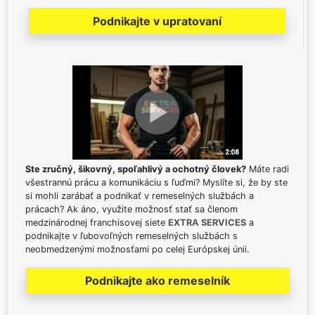
Podnikajte v upratovaní
Ste zručný, šikovný, spoľahlivý a ochotný človek?
Máte radi
všestrannú prácu a komunikáciu s ľuďmi? Myslíte si, že by ste
si mohli zarábať a podnikať v remeselných službách a
prácach? Ak áno, využite možnosť stať sa členom
medzinárodnej franchisovej siete
EXTRA SERVICES
a
podnikajte v ľubovoľných remeselných službách s
neobmedzenými možnosťami po celej Európskej únii.
Podnikajte ako remeselník