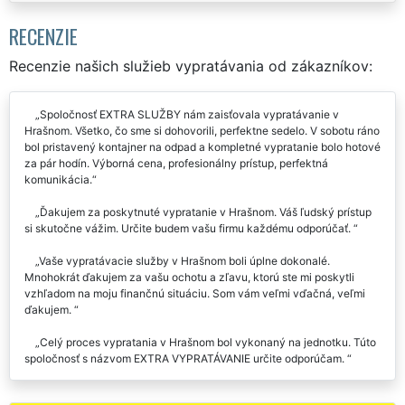
RECENZIE
Recenzie našich služieb vypratávania od zákazníkov:
Spoločnosť EXTRA SLUŽBY nám zaisťovala vypratávanie v
Hrašnom. Všetko, čo sme si dohovorili, perfektne sedelo. V sobotu ráno
bol pristavený kontajner na odpad a kompletné vypratanie bolo hotové
za pár hodín. Výborná cena, profesionálny prístup, perfektná
komunikácia.
Ďakujem za poskytnuté vypratanie v Hrašnom. Váš ľudský prístup
si skutočne vážim. Určite budem vašu firmu každému odporúčať.
Vaše vypratávacie služby v Hrašnom boli úplne dokonalé.
Mnohokrát ďakujem za vašu ochotu a zľavu, ktorú ste mi poskytli
vzhľadom na moju finančnú situáciu. Som vám veľmi vďačná, veľmi
ďakujem.
Celý proces vypratania v Hrašnom bol vykonaný na jednotku. Túto
spoločnosť s názvom EXTRA VYPRATÁVANIE určite odporúčam.
Ak budem ešte niekedy niečo vypratávať v Hrašnom, rozhodne si