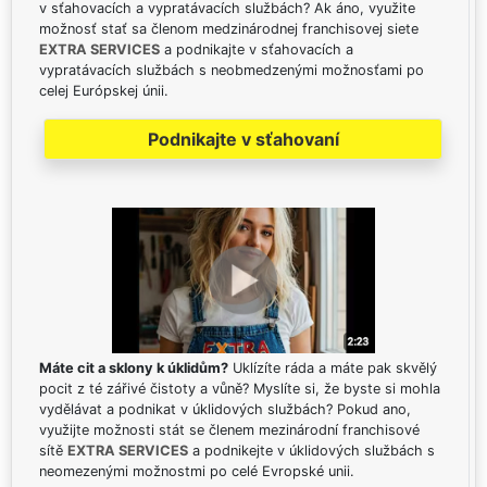
v sťahovacích a vypratávacích službách? Ak áno, využite
možnosť stať sa členom medzinárodnej franchisovej siete
EXTRA SERVICES
a podnikajte v sťahovacích a
vypratávacích službách s neobmedzenými možnosťami po
celej Európskej únii.
Podnikajte v sťahovaní
Máte cit a sklony k úklidům?
Uklízíte ráda a máte pak skvělý
pocit z té zářivé čistoty a vůně? Myslíte si, že byste si mohla
vydělávat a podnikat v úklidových službách? Pokud ano,
využijte možnosti stát se členem mezinárodní franchisové
sítě
EXTRA SERVICES
a podnikejte v úklidových službách s
neomezenými možnostmi po celé Evropské unii.