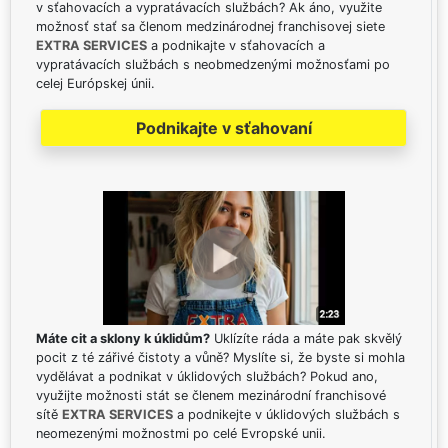
v sťahovacích a vypratávacích službách? Ak áno, využite
možnosť stať sa členom medzinárodnej franchisovej siete
EXTRA SERVICES
a podnikajte v sťahovacích a
vypratávacích službách s neobmedzenými možnosťami po
celej Európskej únii.
Podnikajte v sťahovaní
Máte cit a sklony k úklidům?
Uklízíte ráda a máte pak skvělý
pocit z té zářivé čistoty a vůně? Myslíte si, že byste si mohla
vydělávat a podnikat v úklidových službách? Pokud ano,
využijte možnosti stát se členem mezinárodní franchisové
sítě
EXTRA SERVICES
a podnikejte v úklidových službách s
neomezenými možnostmi po celé Evropské unii.