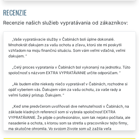
RECENZIE
Recenzie našich služieb vypratávania od zákazníkov:
Vaše vypratávacie služby v Čabinách boli úplne dokonalé.
Mnohokrát ďakujem za vašu ochotu a zľavu, ktorú ste mi poskytli
vzhľadom na moju finančnú situáciu. Som vám veľmi vďačná, veľmi
ďakujem.
Celý proces vypratania v Čabinách bol vykonaný na jednotku. Túto
spoločnosť s názvom EXTRA VYPRATÁVANIE určite odporúčam.
Ak budem ešte niekedy niečo vypratávať v Čabinách, rozhodne si
opäť vyberiem vás. Ďakujem vám za vašu ochotu, za vaše rady a
veľmi ľudský prístup. Ďakujem.
Keď sme predvčerom uvoľňovali dve nehnuteľnosti v Čabinách, na
základe kladných referencií som si vybrala spoločnosť EXTRA
VYPRATÁVANIE. Že pôjde o profesionálov, som tak nejako počítala, ale
nasadenie a ochota, s ktorou som sa stretla u pracovníkov tejto firmy,
ma skutočne ohromila. Vo svojom živote som už zažila veľa
poskytovateľov služieb, ale ešte u nikoho som sa nestretla s tak