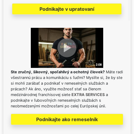
Podnikajte v upratovaní
Ste zručný, šikovný, spoľahlivý a ochotný človek?
Máte radi
všestrannú prácu a komunikáciu s ľuďmi? Myslíte si, že by ste
si mohli zarábať a podnikať v remeselných službách a
prácach? Ak áno, využite možnosť stať sa členom
medzinárodnej franchisovej siete
EXTRA SERVICES
a
podnikajte v ľubovoľných remeselných službách s
neobmedzenými možnosťami po celej Európskej únii.
Podnikajte ako remeselník