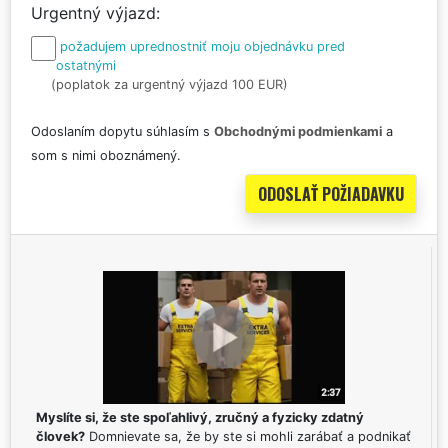
Urgentný výjazd
požadujem uprednostniť moju objednávku pred
ostatnými
(poplatok za urgentný výjazd 100 EUR)
Odoslaním dopytu súhlasím s
Obchodnými podmienkami
a
som s nimi oboznámený.
Myslíte si, že ste spoľahlivý, zručný a fyzicky zdatný
človek?
Domnievate sa, že by ste si mohli zarábať a podnikať