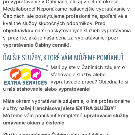
pri vypratávanie v Čabinách, ale aj v celom okrese
Medzilaborce! Neponúkame najlacnejšie vypratávanie v
Čabinách, ale poskytujeme profesionálne, spoľahlivé a
kvalitné služby skutočných odborníkov. Pred
objednávkou
nami poskytovaných služieb vypratávania
si prezrite, aká je naša cena za vypratávanie (pozri
vypratávanie Čabiny cenník
).
ĎALŠIE SLUŽBY, KTORÉ VÁM MÔŽEME PONÚKNUŤ
Mali by ste v Čabinách záujem o
sťahovacie služby alebo
vypratávacie práce? Objednajte si
u nás
sťahovanie
alebo
vypratovanie
!
Máte okrem vypratávanie záujem aj o iné profesionálne
služby našej
franchisovej siete
EXTRA SLUŽBY
?
Môžeme vám ponúknuť kompletné
upratovacie služby
,
umývanie okien
a
čistenie
.
Službu
vypratávanie Čabiny
vám spoľahlivo a