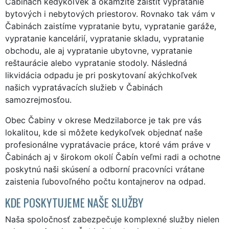
Čabinách kedykoľvek a okamžite zaistiť vypratanie
bytových i nebytových priestorov. Rovnako tak vám v
Čabinách zaistíme vypratanie bytu, vypratanie garáže,
vypratanie kancelárií, vypratanie skladu, vypratanie
obchodu, ale aj vypratanie ubytovne, vypratanie
reštaurácie alebo vypratanie stodoly. Následná
likvidácia odpadu je pri poskytovaní akýchkoľvek
našich vypratávacích služieb v Čabinách
samozrejmosťou.
Obec Čabiny v okrese Medzilaborce je tak pre vás
lokalitou, kde si môžete kedykoľvek objednať naše
profesionálne vypratávacie práce, ktoré vám práve v
Čabinách aj v širokom okolí Čabín veľmi radi a ochotne
poskytnú naši skúsení a odborní pracovníci vrátane
zaistenia ľubovoľného počtu kontajnerov na odpad.
KDE POSKYTUJEME NAŠE SLUŽBY
Naša spoločnosť zabezpečuje komplexné služby nielen