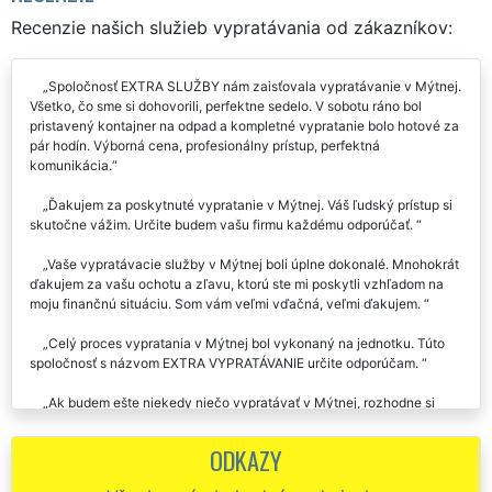
Recenzie našich služieb vypratávania od zákazníkov:
Spoločnosť EXTRA SLUŽBY nám zaisťovala vypratávanie v Mýtnej.
Všetko, čo sme si dohovorili, perfektne sedelo. V sobotu ráno bol
pristavený kontajner na odpad a kompletné vypratanie bolo hotové za
pár hodín. Výborná cena, profesionálny prístup, perfektná
komunikácia.
Ďakujem za poskytnuté vypratanie v Mýtnej. Váš ľudský prístup si
skutočne vážim. Určite budem vašu firmu každému odporúčať.
Vaše vypratávacie služby v Mýtnej boli úplne dokonalé. Mnohokrát
ďakujem za vašu ochotu a zľavu, ktorú ste mi poskytli vzhľadom na
moju finančnú situáciu. Som vám veľmi vďačná, veľmi ďakujem.
Celý proces vypratania v Mýtnej bol vykonaný na jednotku. Túto
spoločnosť s názvom EXTRA VYPRATÁVANIE určite odporúčam.
Ak budem ešte niekedy niečo vypratávať v Mýtnej, rozhodne si
opäť vyberiem vás. Ďakujem vám za vašu ochotu, za vaše rady a
veľmi ľudský prístup. Ďakujem.
ODKAZY
Keď sme predvčerom uvoľňovali dve nehnuteľnosti v Mýtnej, na