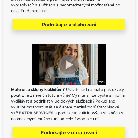
vypratávacích službách s neobmedzenými možnosťami po
celej Európskej únii.
Podnikajte v sťahovaní
Máte cit a sklony k úklidům?
Uklízíte ráda a máte pak skvělý
pocit z té zářivé čistoty a vůně? Myslíte si, že byste si mohla
vydělávat a podnikat v úklidových službách? Pokud ano,
využijte možnosti stát se členem mezinárodní franchisové
sítě
EXTRA SERVICES
a podnikejte v úklidových službách s
neomezenými možnostmi po celé Evropské unii.
Podnikajte v upratovaní