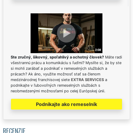
Ste zručný, šikovný, spoľahlivý a ochotný človek?
Máte radi
všestrannú prácu a komunikáciu s ľuďmi? Myslíte si, že by ste
si mohli zarábať a podnikať v remeselných službách a
prácach? Ak áno, využite možnosť stať sa členom
medzinárodnej franchisovej siete
EXTRA SERVICES
a
podnikajte v ľubovoľných remeselných službách s
neobmedzenými možnosťami po celej Európskej únii.
Podnikajte ako remeselník
RECENZIE