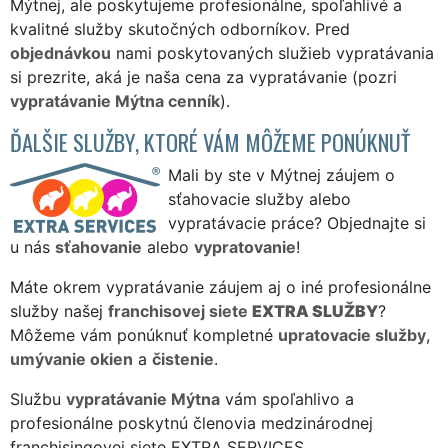
Mýtnej, ale poskytujeme profesionálne, spoľahlivé a
kvalitné služby skutočných odborníkov. Pred
objednávkou
nami poskytovaných služieb vypratávania
si prezrite, aká je naša cena za vypratávanie (pozri
vypratávanie Mýtna cenník
).
ĎALŠIE SLUŽBY, KTORÉ VÁM MÔŽEME PONÚKNUŤ
Mali by ste v Mýtnej záujem o
sťahovacie služby alebo
vypratávacie práce? Objednajte si
u nás
sťahovanie
alebo
vypratovanie
!
Máte okrem vypratávanie záujem aj o iné profesionálne
služby našej
franchisovej siete
EXTRA SLUŽBY
?
Môžeme vám ponúknuť kompletné
upratovacie služby
,
umývanie okien
a
čistenie
.
Službu
vypratávanie Mýtna
vám spoľahlivo a
profesionálne poskytnú členovia medzinárodnej
franchisingovej siete EXTRA SERVICES.