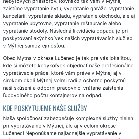
nebytových priestorov. Rovnako tak vám v Mýtnej
zaistíme vypratanie bytu, vypratanie garáže, vypratanie
kancelárií, vypratanie skladu, vypratanie obchodu, ale aj
vypratanie ubytovne, vypratanie reštaurácie alebo
vypratanie stodoly. Následná likvidácia odpadu je pri
poskytovaní akýchkoľvek našich vypratávacích služieb
v Mýtnej samozrejmosťou.
Obec Mýtna v okrese Lučenec je tak pre vás lokalitou,
kde si môžete kedykoľvek objednať naše profesionálne
vypratávacie práce, ktoré vám práve v Mýtnej aj v
širokom okolí Mýtnej veľmi radi a ochotne poskytnú
naši skúsení a odborní pracovníci vrátane zaistenia
ľubovoľného počtu kontajnerov na odpad.
KDE POSKYTUJEME NAŠE SLUŽBY
Naša spoločnosť zabezpečuje komplexné služby nielen
pri vypratávanie v Mýtnej, ale aj v celom okrese
Lučenec! Neponúkame najlacnejšie vypratávanie v