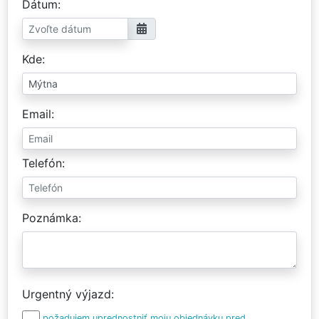
Dátum
Kde
Email
Telefón
Poznámka
Urgentný výjazd
požadujem uprednostniť moju objednávku pred