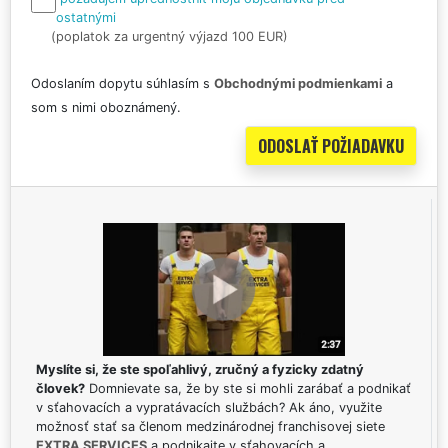
ostatnými
(poplatok za urgentný výjazd 100 EUR)
Odoslaním dopytu súhlasím s
Obchodnými podmienkami
a
som s nimi oboznámený.
Myslíte si, že ste spoľahlivý, zručný a fyzicky zdatný
človek?
Domnievate sa, že by ste si mohli zarábať a podnikať
v sťahovacích a vypratávacích službách? Ak áno, využite
možnosť stať sa členom medzinárodnej franchisovej siete
EXTRA SERVICES
a podnikajte v sťahovacích a