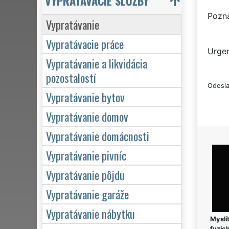
VYPRATÁVACIE SLUŽBY
Pozn
Vypratávanie
Vypratávacie práce
Urgen
Vypratávanie a likvidácia
pozostalostí
Odosla
Vypratávanie bytov
Vypratávanie domov
Vypratávanie domácnosti
Vypratávanie pivníc
Vypratávanie pôjdu
Vypratávanie garáže
Vypratávanie nábytku
Myslít
fyzic