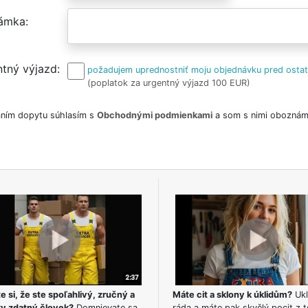
ámka
tný výjazd
požadujem uprednostniť moju objednávku pred osta
(poplatok za urgentný výjazd 100 EUR)
ním dopytu súhlasím s
Obchodnými podmienkami
a som s nimi oboznám
e si, že ste spoľahlivý, zručný a
Máte cit a sklony k úklidům?
Ukl
ky zdatný človek?
Domnievate sa,
ráda a máte pak skvělý pocit z t