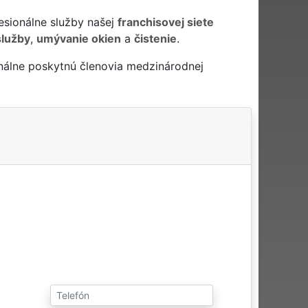
esionálne služby našej
franchisovej siete
služby
,
umývanie okien
a
čistenie
.
nálne poskytnú členovia medzinárodnej