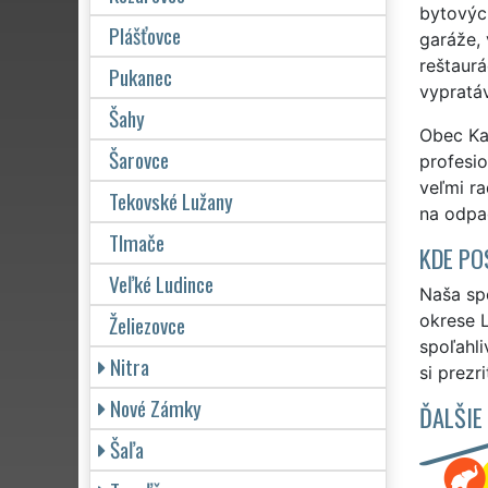
bytových
Plášťovce
garáže, 
reštaurá
Pukanec
vypratá
Šahy
Obec Kal
Šarovce
profesio
veľmi ra
Tekovské Lužany
na odpa
Tlmače
KDE PO
Veľké Ludince
Naša spo
Želiezovce
okrese L
spoľahli
Nitra
si prezr
Nové Zámky
ĎALŠIE
Šaľa