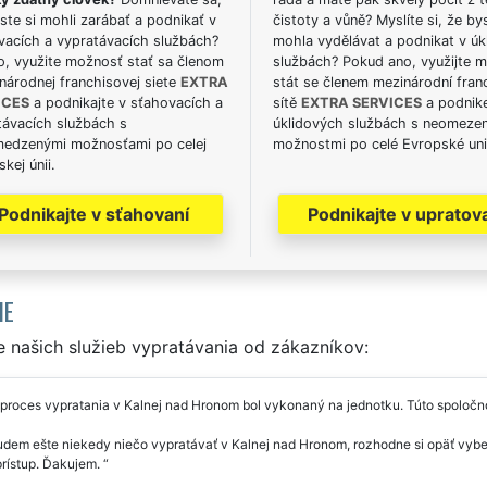
ste si mohli zarábať a podnikať v
čistoty a vůně? Myslíte si, že by
vacích a vypratávacích službách?
mohla vydělávat a podnikat v úk
o, využite možnosť stať sa členom
službách? Pokud ano, využijte 
národnej franchisovej siete
EXTRA
stát se členem mezinárodní fran
ICES
a podnikajte v sťahovacích a
sítě
EXTRA SERVICES
a podnike
távacích službách s
úklidových službách s neomeze
edzenými možnosťami po celej
možnostmi po celé Evropské uni
kej únii.
Podnikajte v sťahovaní
Podnikajte v upratov
IE
 našich služieb vypratávania od zákazníkov:
 proces vypratania v Kalnej nad Hronom bol vykonaný na jednotku. Túto spol
dem ešte niekedy niečo vypratávať v Kalnej nad Hronom, rozhodne si opäť vybe
prístup. Ďakujem.