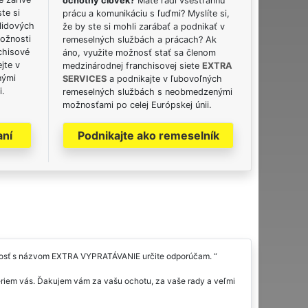
ochotný človek?
Máte radi všestrannú
ste si
prácu a komunikáciu s ľuďmi? Myslíte si,
lidových
že by ste si mohli zarábať a podnikať v
možnosti
remeselných službách a prácach? Ak
chisové
áno, využite možnosť stať sa členom
jte v
medzinárodnej franchisovej siete
EXTRA
nými
SERVICES
a podnikajte v ľubovoľných
i.
remeselných službách s neobmedzenými
možnosťami po celej Európskej únii.
aní
Podnikajte ako remeselník
očnosť s názvom EXTRA VYPRATÁVANIE určite odporúčam.
riem vás. Ďakujem vám za vašu ochotu, za vaše rady a veľmi