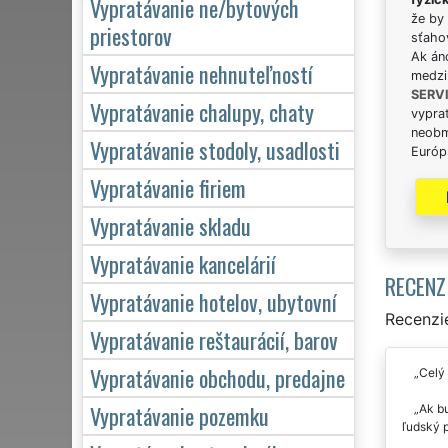
Vypratávanie ne/bytových
že by 
priestorov
sťaho
Ak án
Vypratávanie nehnuteľností
medzi
SERV
Vypratávanie chalupy, chaty
vypra
neobm
Vypratávanie stodoly, usadlosti
Európs
Vypratávanie firiem
Vypratávanie skladu
Vypratávanie kancelárií
RECENZ
Vypratávanie hotelov, ubytovní
Recenzie
Vypratávanie reštaurácií, barov
Vypratávanie obchodu, predajne
Celý
Vypratávanie pozemku
Ak bu
ľudský 