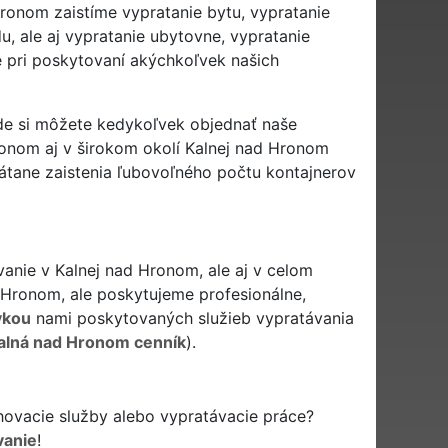
ronom zaistíme vypratanie bytu, vypratanie
u, ale aj vypratanie ubytovne, vypratanie
e pri poskytovaní akýchkoľvek našich
kde si môžete kedykoľvek objednať naše
ronom aj v širokom okolí Kalnej nad Hronom
rátane zaistenia ľubovoľného počtu kontajnerov
anie v Kalnej nad Hronom, ale aj v celom
 Hronom, ale poskytujeme profesionálne,
vkou
nami poskytovaných služieb vypratávania
alná nad Hronom cenník
).
hovacie služby alebo vypratávacie práce?
vanie
!