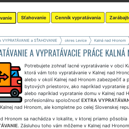
Sťahovanie
Cenník vypratávania
Zarábajt
vanie
A VYPRATÁVANIE a SŤAHOVANIE
okres Levice
Kalná nad Hronom
ATÁVANIE A VYPRATÁVACIE PRÁCE KALNÁ
Potrebujete zohnať lacné vypratávanie v obci K
ktorá vám toto vypratávanie v Kalnej nad Hro
alebo v okolí Kalnej nad Hronom zabezpečiť a p
bytových priestorov, ako napríklad vypratanie p
alebo napríklad vypratanie domu v Kalnej nad H
profesionálnu spoločnosť
EXTRA VYPRATÁVAN
 Kalnej nad Hronom, ale kompletne po celej Slovenskej repu
d Hronom sa nachádza v lokalite, v ktorej priamo pôsobia n
ÁVANIE
. Zásluhou toho vám môžeme v Kalnej nad Hronom 