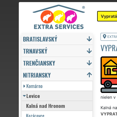
Vypratá
BRATISLAVSKÝ
EXTR
VYPR
TRNAVSKÝ
TRENČIANSKY
NITRIANSKY
Komárno
Levice
nielen v
Kalná nad Hronom
Kalná na
VYPRAT
Kozárovce