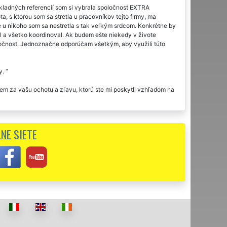
ladných referencií som si vybrala spoločnosť EXTRA
, s ktorou som sa stretla u pracovníkov tejto firmy, ma
e u nikoho som sa nestretla s tak veľkým srdcom. Konkrétne by
l a všetko koordinoval. Ak budem ešte niekedy v živote
ločnosť. Jednoznačne odporúčam všetkým, aby využili túto
y.
m za vašu ochotu a zľavu, ktorú ste mi poskytli vzhľadom na
čne úplná spokojnosť.
NE SIETE
ronom od spoločnosti EXTRA VYPRATÁVANIE. Som veľmi rada,
é. Vypratanie prebehlo bez najmenšieho problému, bez toho aby
. Určite odporúčam.
o sme si dohovorili, perfektne sedelo. V sobotu ráno bol
 cena, profesionálny prístup, perfektná komunikácia.
očne vážim. Určite budem vašu firmu každému odporúčať.