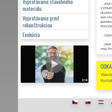
Vypratávanie stavebného
Keď s
materiálu
VYPRATÁV
skutočne
Vypratávanie pred
som chce
potrebo
rekonštrukciou
firmu E
Exekúcia
Vypra
Vaše 
moju fi
U tej
ODKA
Na z
že mi ka
Všeob
som sa m
Konta
Spolo
pristave
Ďakuj