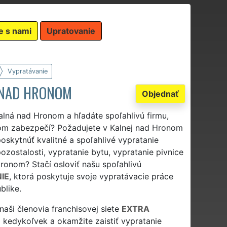
e s nami
Upratovanie
Vypratávanie
 NAD HRONOM
Objednať
alná nad Hronom a hľadáte spoľahlivú firmu,
nom zabezpečí? Požadujete v Kalnej nad Hronom
oskytnúť kvalitné a spoľahlivé vypratanie
ozostalosti, vypratanie bytu, vypratanie pivnice
ronom? Stačí osloviť našu spoľahlivú
IE
, ktorá poskytuje svoje vypratávacie práce
blike.
aši členovia franchisovej siete
EXTRA
kedykoľvek a okamžite zaistiť vypratanie