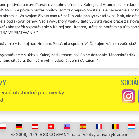
me predvčerom uvoľňovali dve nehnuteľnosti v Kalnej nad Hronom, na základe k
ANIE. Že pôjde o profesionálov, som tak nejako počítala, ale nasadenie a ochota
 ohromila. Vo svojom živote som už zažila veľa poskytovateľov služieb, ale ešt
la poďakovať pánovi Václavovi, ktorý všetky tieto vypratávacie práce zaisťova
vať zabezpečiť vypratávanie v Kalnej nad Hronom, určite sa obrátim na túto spo
XTRA VYPRATÁVANIE.
távanie v Kalnej nad Hronom. Precízni a spoľahliví. Ďakujem vám za vaše služb
vypratávacie služby v Kalnej nad Hronom boli úplne dokonalé. Mnohokrát ďakuje
nančnú situáciu. Som vám veľmi vďačná, veľmi ďakujem.
to spoločnosti som si objednala vypratávacie práce v Kalnej nad Hronom. Skuto
ZY
SOCIÁL
áklade odporúčania mojej kamarátky som využila vypratávanie v Kalnej nad H
marátka takto poradila, pretože služby tejto spoločnosti boli skutočne dokonal
ecné obchodné podmienky
usela o niečo starať. Všetko bolo povyberané za pár hodín a cena bola parádna
kt
čnosť EXTRA SLUŽBY nám zaisťovala vypratávanie v Kalnej nad Hronom. Všetko, č
ný kontajner na odpad a kompletné vypratanie bolo hotové za pár hodín. Výborná
em za poskytnuté vypratanie v Kalnej nad Hronom. Váš ľudský prístup si skut
© 2006, 2026 RISS COMPANY, s.r.o. Všetky práva vyhradené