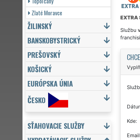
Topoľčany
Zlaté Moravce
EXTRA 
ŽILINSKÝ
Službu
franchi
BANSKOBYSTRICKÝ
PREŠOVSKÝ
CHCE
KOŠICKÝ
Vyplň
EURÓPSKA ÚNIA
Služb
ČESKO
Dátu
Kde
SŤAHOVACIE SLUŽBY
Email