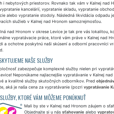
 i nebytových priestorov. Rovnako tak vám v Kalnej nad H
vypratanie kancelárií, vypratanie skladu, vypratanie obchod
cie alebo vypratanie stodoly. Následná likvidácia odpadu j
vacích služieb v Kalnej nad Hronom samozrejmosťou.
ná nad Hronom v okrese Levice je tak pre vás lokalitou, 
nálne vypratávacie práce, ktoré vám práve v Kalnej nad H
di a ochotne poskytnú naši skúsení a odborní pracovníci v
d.
SKYTUJEME NAŠE SLUŽBY
ločnosť zabezpečuje komplexné služby nielen pri vypratáv
evice! Neponúkame najlacnejšie vypratávanie v Kalnej nad
vé a kvalitné služby skutočných odborníkov. Pred
objedná
ite, aká je naša cena za vypratávanie (pozri
vypratávanie K
 SLUŽBY, KTORÉ VÁM MÔŽEME PONÚKNUŤ
Mali by ste v Kalnej nad Hronom záujem o sťa
Objednajte si u nás
sťahovanie
alebo
vyprato