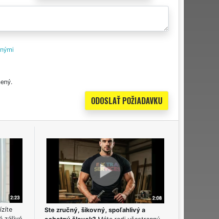
tnými
ený.
ízíte
Ste zručný, šikovný, spoľahlivý a
é zářivé