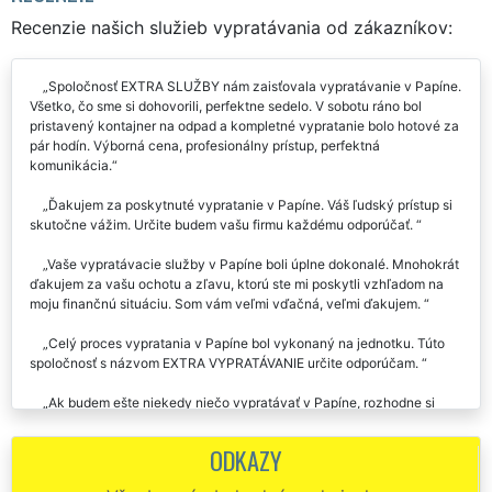
Recenzie našich služieb vypratávania od zákazníkov:
Spoločnosť EXTRA SLUŽBY nám zaisťovala vypratávanie v Papíne.
Všetko, čo sme si dohovorili, perfektne sedelo. V sobotu ráno bol
pristavený kontajner na odpad a kompletné vypratanie bolo hotové za
pár hodín. Výborná cena, profesionálny prístup, perfektná
komunikácia.
Ďakujem za poskytnuté vypratanie v Papíne. Váš ľudský prístup si
skutočne vážim. Určite budem vašu firmu každému odporúčať.
Vaše vypratávacie služby v Papíne boli úplne dokonalé. Mnohokrát
ďakujem za vašu ochotu a zľavu, ktorú ste mi poskytli vzhľadom na
moju finančnú situáciu. Som vám veľmi vďačná, veľmi ďakujem.
Celý proces vypratania v Papíne bol vykonaný na jednotku. Túto
spoločnosť s názvom EXTRA VYPRATÁVANIE určite odporúčam.
Ak budem ešte niekedy niečo vypratávať v Papíne, rozhodne si
opäť vyberiem vás. Ďakujem vám za vašu ochotu, za vaše rady a
veľmi ľudský prístup. Ďakujem.
ODKAZY
Keď sme predvčerom uvoľňovali dve nehnuteľnosti v Papíne, na