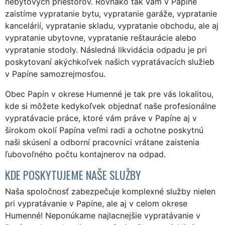
nebytových priestorov. Rovnako tak vám v Papíne
zaistíme vypratanie bytu, vypratanie garáže, vypratanie
kancelárií, vypratanie skladu, vypratanie obchodu, ale aj
vypratanie ubytovne, vypratanie reštaurácie alebo
vypratanie stodoly. Následná likvidácia odpadu je pri
poskytovaní akýchkoľvek našich vypratávacích služieb
v Papíne samozrejmosťou.
Obec Papín v okrese Humenné je tak pre vás lokalitou,
kde si môžete kedykoľvek objednať naše profesionálne
vypratávacie práce, ktoré vám práve v Papíne aj v
širokom okolí Papína veľmi radi a ochotne poskytnú
naši skúsení a odborní pracovníci vrátane zaistenia
ľubovoľného počtu kontajnerov na odpad.
KDE POSKYTUJEME NAŠE SLUŽBY
Naša spoločnosť zabezpečuje komplexné služby nielen
pri vypratávanie v Papíne, ale aj v celom okrese
Humenné! Neponúkame najlacnejšie vypratávanie v