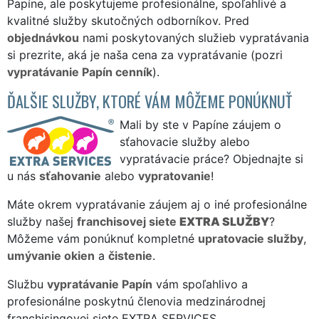
Papíne, ale poskytujeme profesionálne, spoľahlivé a
kvalitné služby skutočných odborníkov. Pred
objednávkou
nami poskytovaných služieb vypratávania
si prezrite, aká je naša cena za vypratávanie (pozri
vypratávanie Papín cenník
).
ĎALŠIE SLUŽBY, KTORÉ VÁM MÔŽEME PONÚKNUŤ
Mali by ste v Papíne záujem o
sťahovacie služby alebo
vypratávacie práce? Objednajte si
u nás
sťahovanie
alebo
vypratovanie
!
Máte okrem vypratávanie záujem aj o iné profesionálne
služby našej
franchisovej siete
EXTRA SLUŽBY
?
Môžeme vám ponúknuť kompletné
upratovacie služby
,
umývanie okien
a
čistenie
.
Službu
vypratávanie Papín
vám spoľahlivo a
profesionálne poskytnú členovia medzinárodnej
franchisingovej siete EXTRA SERVICES.