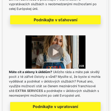
vypratávacích službách s neobmedzenými možnosťami po
celej Európskej únii.
Podnikajte v sťahovaní
Máte cit a sklony k úklidům?
Uklízíte ráda a máte pak skvělý
pocit z té zářivé čistoty a vůně? Myslíte si, že byste si mohla
vydělávat a podnikat v úklidových službách? Pokud ano,
využijte možnosti stát se členem mezinárodní franchisové
sítě
EXTRA SERVICES
a podnikejte v úklidových službách s
neomezenými možnostmi po celé Evropské unii.
Podnikajte v upratovaní