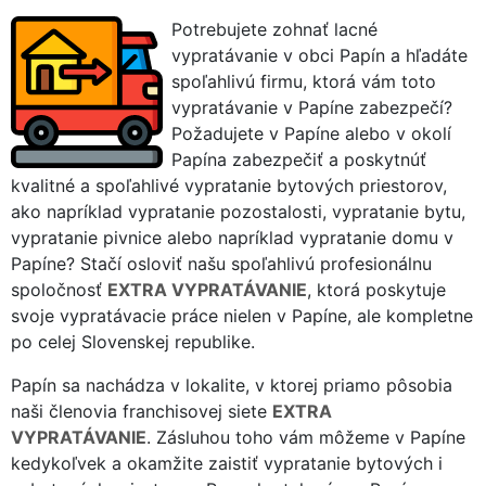
Potrebujete zohnať lacné
vypratávanie v obci Papín a hľadáte
spoľahlivú firmu, ktorá vám toto
vypratávanie v Papíne zabezpečí?
Požadujete v Papíne alebo v okolí
Papína zabezpečiť a poskytnúť
kvalitné a spoľahlivé vypratanie bytových priestorov,
ako napríklad vypratanie pozostalosti, vypratanie bytu,
vypratanie pivnice alebo napríklad vypratanie domu v
Papíne? Stačí osloviť našu spoľahlivú profesionálnu
spoločnosť
EXTRA VYPRATÁVANIE
, ktorá poskytuje
svoje vypratávacie práce nielen v Papíne, ale kompletne
po celej Slovenskej republike.
Papín sa nachádza v lokalite, v ktorej priamo pôsobia
naši členovia franchisovej siete
EXTRA
VYPRATÁVANIE
. Zásluhou toho vám môžeme v Papíne
kedykoľvek a okamžite zaistiť vypratanie bytových i