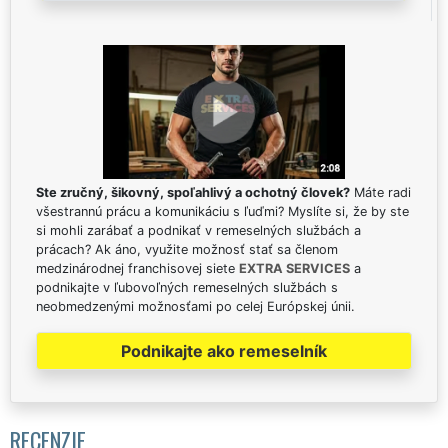
Ste zručný, šikovný, spoľahlivý a ochotný človek?
Máte radi
všestrannú prácu a komunikáciu s ľuďmi? Myslíte si, že by ste
si mohli zarábať a podnikať v remeselných službách a
prácach? Ak áno, využite možnosť stať sa členom
medzinárodnej franchisovej siete
EXTRA SERVICES
a
podnikajte v ľubovoľných remeselných službách s
neobmedzenými možnosťami po celej Európskej únii.
Podnikajte ako remeselník
RECENZIE