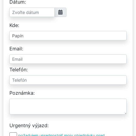
Dátum
Kde
Email
Telefón
Poznámka
Urgentný výjazd
požadujem uprednostniť moju objednávku pred