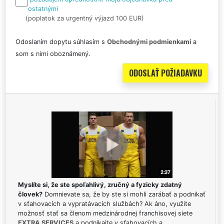
ostatnými
(poplatok za urgentný výjazd 100 EUR)
Odoslaním dopytu súhlasím s
Obchodnými podmienkami
a
som s nimi oboznámený.
Myslíte si, že ste spoľahlivý, zručný a fyzicky zdatný
človek?
Domnievate sa, že by ste si mohli zarábať a podnikať
v sťahovacích a vypratávacích službách? Ak áno, využite
možnosť stať sa členom medzinárodnej franchisovej siete
EXTRA SERVICES
a podnikajte v sťahovacích a