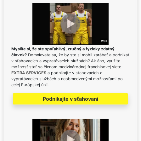
Myslíte si, že ste spoľahlivý, zručný a fyzicky zdatný
človek?
Domnievate sa, že by ste si mohli zarábať a podnikať
v sťahovacích a vypratávacích službách? Ak áno, využite
možnosť stať sa členom medzinárodnej franchisovej siete
EXTRA SERVICES
a podnikajte v sťahovacích a
vypratávacích službách s neobmedzenými možnosťami po
celej Európskej únii.
Podnikajte v sťahovaní