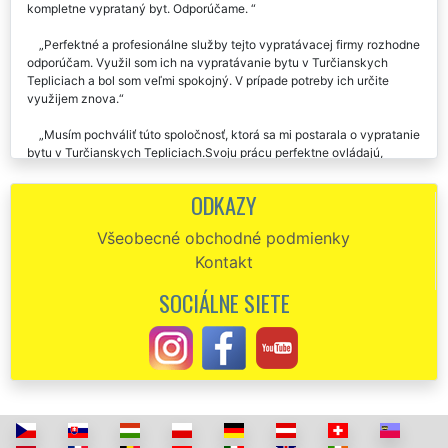
kompletne vyprataný byt. Odporúčame.
Perfektné a profesionálne služby tejto vypratávacej firmy rozhodne
odporúčam. Využil som ich na vypratávanie bytu v Turčianskych
Tepliciach a bol som veľmi spokojný. V prípade potreby ich určite
využijem znova.
Musím pochváliť túto spoločnosť, ktorá sa mi postarala o vypratanie
bytu v Turčianskych Tepliciach.Svoju prácu perfektne ovládajú,
odporúčam.
ODKAZY
Včera som na základe odporúčania využila vypratávacie služby
tejto spoločnosti. Zabezpečovali mi vypratanie bytu 3+kk v
Všeobecné obchodné podmienky
Turčianskych Tepliciach. Kompletne celý byt vypratali za pár hodín.
Kontakt
Dokonca po sebe aj zamietli. Ich profesionálnu a precíznu prácu určite
odporúčam.
SOCIÁLNE SIETE
Dobrý deň. Recenzie príliš často nepíšem, ale vašich chlapcov
pochváliť musím. V nedeľu mi uvoľňovali dva byty v Turčianskych
Tepliciach. Skutočne parádna práca i cena, veľmi vám ďakujem.
Túto spoločnosť odporúčam. Včera mi uvoľňovali byt v
Turčianskych Tepliciach. Výborné služby.
Na vypratávanie môjho bytu v Turčianskych Tepliciach som