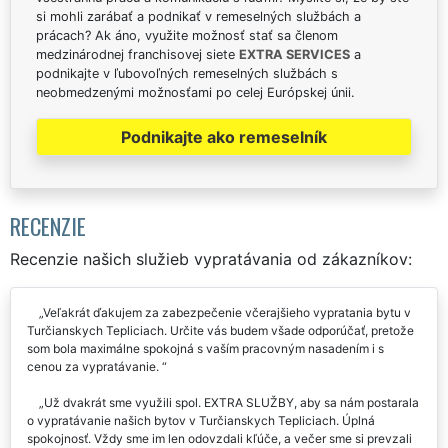
si mohli zarábať a podnikať v remeselných službách a
prácach? Ak áno, využite možnosť stať sa členom
medzinárodnej franchisovej siete
EXTRA SERVICES
a
podnikajte v ľubovoľných remeselných službách s
neobmedzenými možnosťami po celej Európskej únii.
Podnikajte ako remeselník
RECENZIE
Recenzie našich služieb vypratávania od zákazníkov:
Veľakrát ďakujem za zabezpečenie včerajšieho vypratania bytu v
Turčianskych Tepliciach. Určite vás budem všade odporúčať, pretože
som bola maximálne spokojná s vaším pracovným nasadením i s
cenou za vypratávanie.
Už dvakrát sme využili spol. EXTRA SLUŽBY, aby sa nám postarala
o vypratávanie našich bytov v Turčianskych Tepliciach. Úplná
spokojnosť. Vždy sme im len odovzdali kľúče, a večer sme si prevzali