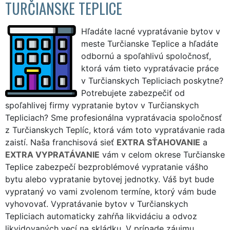
TURČIANSKE TEPLICE
Hľadáte lacné vypratávanie bytov v
meste Turčianske Teplice a hľadáte
odbornú a spoľahlivú spoločnosť,
ktorá vám tieto vypratávacie práce
v Turčianskych Tepliciach poskytne?
Potrebujete zabezpečiť od
spoľahlivej firmy vypratanie bytov v Turčianskych
Tepliciach? Sme profesionálna vypratávacia spoločnosť
z Turčianskych Teplíc, ktorá vám toto vypratávanie rada
zaistí. Naša franchisová sieť
EXTRA SŤAHOVANIE
a
EXTRA VYPRATÁVANIE
vám v celom okrese Turčianske
Teplice zabezpečí bezproblémové vypratanie vášho
bytu alebo vypratanie bytovej jednotky. Váš byt bude
vyprataný vo vami zvolenom termíne, ktorý vám bude
vyhovovať. Vypratávanie bytov v Turčianskych
Tepliciach automaticky zahŕňa likvidáciu a odvoz
likvidovaných vecí na skládku. V prípade záujmu