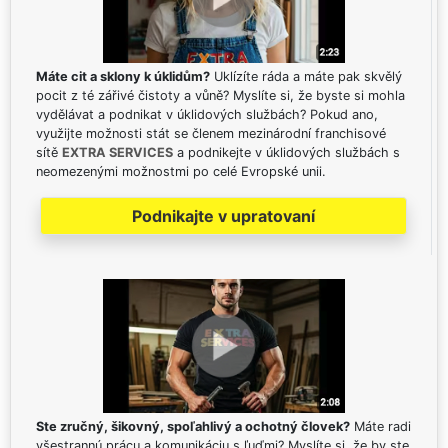
Máte cit a sklony k úklidům?
Uklízíte ráda a máte pak skvělý
pocit z té zářivé čistoty a vůně? Myslíte si, že byste si mohla
vydělávat a podnikat v úklidových službách? Pokud ano,
využijte možnosti stát se členem mezinárodní franchisové
sítě
EXTRA SERVICES
a podnikejte v úklidových službách s
neomezenými možnostmi po celé Evropské unii.
Podnikajte v upratovaní
Ste zručný, šikovný, spoľahlivý a ochotný človek?
Máte radi
všestrannú prácu a komunikáciu s ľuďmi? Myslíte si, že by ste