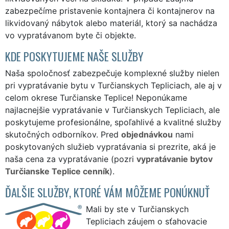
zabezpečíme pristavenie kontajnera či kontajnerov na
likvidovaný nábytok alebo materiál, ktorý sa nachádza
vo vypratávanom byte či objekte.
KDE POSKYTUJEME NAŠE SLUŽBY
Naša spoločnosť zabezpečuje komplexné služby nielen
pri vypratávanie bytu v Turčianskych Tepliciach, ale aj v
celom okrese Turčianske Teplice! Neponúkame
najlacnejšie vypratávanie v Turčianskych Tepliciach, ale
poskytujeme profesionálne, spoľahlivé a kvalitné služby
skutočných odborníkov. Pred
objednávkou
nami
poskytovaných služieb vypratávania si prezrite, aká je
naša cena za vypratávanie (pozri
vypratávanie bytov
Turčianske Teplice cenník
).
ĎALŠIE SLUŽBY, KTORÉ VÁM MÔŽEME PONÚKNUŤ
Mali by ste v Turčianskych
Tepliciach záujem o sťahovacie