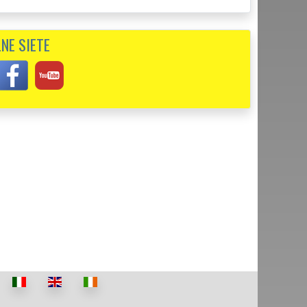
ach.Svoju prácu perfektne ovládajú, odporúčam.
NE SIETE
bezpečovali mi vypratanie bytu 3+kk v Sobranciach.
nu a precíznu prácu určite odporúčam.