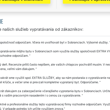
IE
 našich služieb vypratávania od zákazníkov:
spoločnosť odporúčam. Včera mi uvoľňovali byt v Sobranciach. Výborné služby.
pratávanie môjho bytu v Sobranciach som využila služby spoločnosti EXTRA VYP
rozhodne odporúčam.
 deň. Recenzie príliš často nepíšem, ale vašich chlapcov pochváliť musím. V n
 cena, veľmi vám ďakujem.
akrát sme využili spol. EXTRA SLUŽBY, aby sa nám postarala o vypratávanie na
li kľúče, a večer sme si prevzali kompletne vyprataný byt. Odporúčame.
rát ďakujem za zabezpečenie včerajšieho vypratania bytu v Sobranciach. Urči
á s vaším pracovným nasadením i s cenou za vypratávanie.
ktné a profesionálne služby tejto vypratávacej firmy rozhodne odporúčam. Využ
. V prípade potreby ich určite využijem znova.