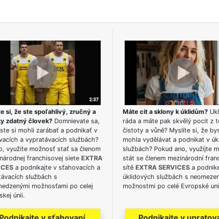
e si, že ste spoľahlivý, zručný a
Máte cit a sklony k úklidům?
Ukl
ky zdatný človek?
Domnievate sa,
ráda a máte pak skvělý pocit z t
ste si mohli zarábať a podnikať v
čistoty a vůně? Myslíte si, že by
vacích a vypratávacích službách?
mohla vydělávat a podnikat v úk
o, využite možnosť stať sa členom
službách? Pokud ano, využijte 
národnej franchisovej siete
EXTRA
stát se členem mezinárodní fran
ICES
a podnikajte v sťahovacích a
sítě
EXTRA SERVICES
a podnike
távacích službách s
úklidových službách s neomeze
edzenými možnosťami po celej
možnostmi po celé Evropské uni
kej únii.
Podnikajte v sťahovaní
Podnikajte v upratov