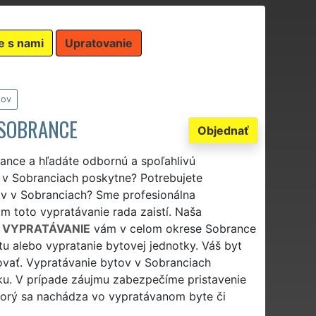
e s nami
Upratovanie
tov
 SOBRANCE
Objednať
ance a hľadáte odbornú a spoľahlivú
e v Sobranciach poskytne? Potrebujete
ov v Sobranciach? Sme profesionálna
m toto vypratávanie rada zaistí. Naša
 VYPRATÁVANIE
vám v celom okrese Sobrance
 alebo vypratanie bytovej jednotky. Váš byt
vať. Vypratávanie bytov v Sobranciach
dku. V prípade záujmu zabezpečíme pristavenie
ktorý sa nachádza vo vypratávanom byte či