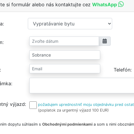
te si formulár alebo nás kontaktujte cez
WhatsApp
a
m
Telefón
ámka
tný výjazd
požadujem uprednostniť moju objednávku pred osta
(poplatok za urgentný výjazd 100 EUR)
ním dopytu súhlasím s
Obchodnými podmienkami
a som s nimi oboznám