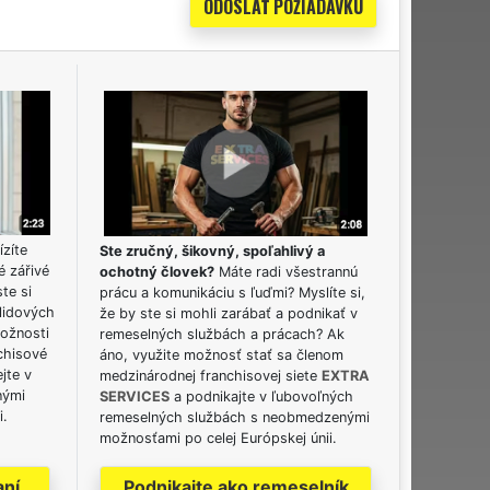
ízíte
Ste zručný, šikovný, spoľahlivý a
é zářivé
ochotný človek?
Máte radi všestrannú
ste si
prácu a komunikáciu s ľuďmi? Myslíte si,
lidových
že by ste si mohli zarábať a podnikať v
možnosti
remeselných službách a prácach? Ak
chisové
áno, využite možnosť stať sa členom
jte v
medzinárodnej franchisovej siete
EXTRA
nými
SERVICES
a podnikajte v ľubovoľných
i.
remeselných službách s neobmedzenými
možnosťami po celej Európskej únii.
aní
Podnikajte ako remeselník