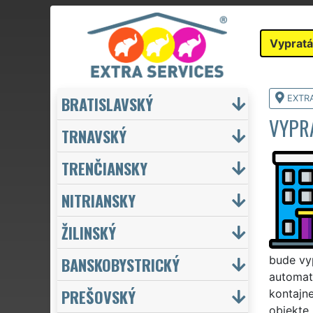
Vypratá
BRATISLAVSKÝ
EXTR
VYPR
TRNAVSKÝ
TRENČIANSKY
NITRIANSKY
ŽILINSKÝ
BANSKOBYSTRICKÝ
bude vy
automati
PREŠOVSKÝ
kontajne
objekte.