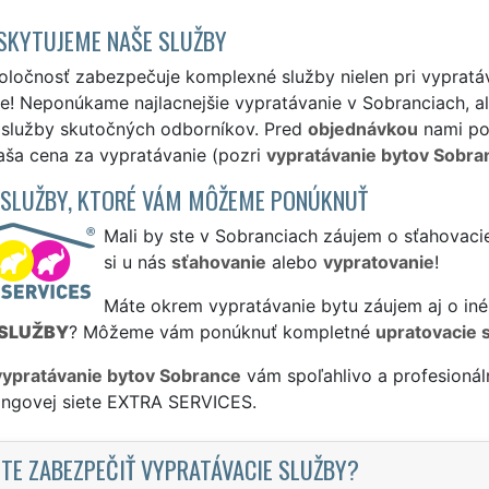
SKYTUJEME NAŠE SLUŽBY
ločnosť zabezpečuje komplexné služby nielen pri vypratáv
! Neponúkame najlacnejšie vypratávanie v Sobranciach, al
é služby skutočných odborníkov. Pred
objednávkou
nami pos
aša cena za vypratávanie (pozri
vypratávanie bytov Sobra
 SLUŽBY, KTORÉ VÁM MÔŽEME PONÚKNUŤ
Mali by ste v Sobranciach záujem o sťahovaci
si u nás
sťahovanie
alebo
vypratovanie
!
Máte okrem vypratávanie bytu záujem aj o iné
SLUŽBY
? Môžeme vám ponúknuť kompletné
upratovacie 
vypratávanie bytov Sobrance
vám spoľahlivo a profesionál
singovej siete EXTRA SERVICES.
TE ZABEZPEČIŤ VYPRATÁVACIE SLUŽBY?