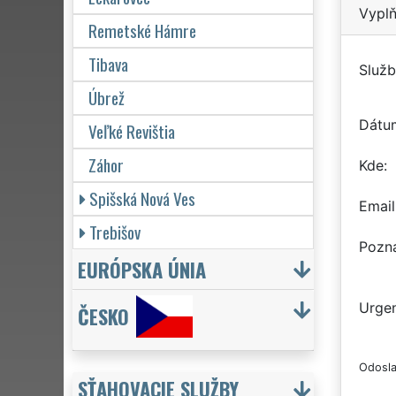
Vyplň
Remetské Hámre
Tibava
Služb
Úbrež
Dátu
Veľké Revištia
Záhor
Kde
Spišská Nová Ves
Email
Trebišov
Pozn
EURÓPSKA ÚNIA
Urgen
ČESKO
Odosla
SŤAHOVACIE SLUŽBY