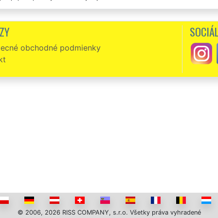
 pochváliť túto spoločnosť, ktorá sa mi postarala o vypratanie bytu v Sobranci
ZY
SOCIÁL
 som na základe odporúčania využila vypratávacie služby tejto spoločnosti. Za
e celý byt vypratali za pár hodín. Dokonca po sebe aj zamietli. Ich profesionál
ecné obchodné podmienky
kt
© 2006, 2026 RISS COMPANY, s.r.o. Všetky práva vyhradené