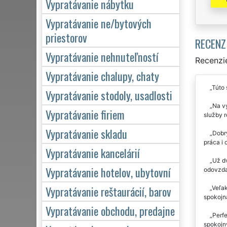
Vypratávanie nábytku
Vypratávanie ne/bytových
priestorov
RECENZ
Vypratávanie nehnuteľností
Recenzie
Vypratávanie chalupy, chaty
Túto 
Vypratávanie stodoly, usadlosti
Na vy
Vypratávanie firiem
služby 
Vypratávanie skladu
Dobrý
práca i
Vypratávanie kancelárií
Už dv
Vypratávanie hotelov, ubytovní
odovzda
Vypratávanie reštaurácií, barov
Veľak
spokojn
Vypratávanie obchodu, predajne
Perfe
spokojný