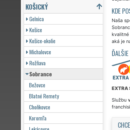
KOŠICKÝ
KDE PO
Gelnica
Naša spo
Sobrance
Košice
kvalitn
Košice-okolie
aká je n
Michalovce
ĎALŠIE
Rožňava
Sobrance
Bežovce
EXTRA 
Blatné Remety
Službu
Choňkovce
franchi
Koromľa
CHCE
Lekárovce