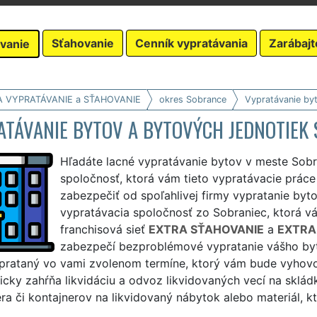
Sťahovanie
Cenník vypratávania
Zarábajt
vanie
A VYPRATÁVANIE a SŤAHOVANIE
okres Sobrance
Vypratávanie by
ATÁVANIE BYTOV A BYTOVÝCH JEDNOTIEK
Hľadáte lacné vypratávanie bytov v meste Sobr
spoločnosť, ktorá vám tieto vypratávacie prác
zabezpečiť od spoľahlivej firmy vypratanie byt
vypratávacia spoločnosť zo Sobraniec, ktorá vá
franchisová sieť
EXTRA SŤAHOVANIE
a
EXTRA
zabezpečí bezproblémové vypratanie vášho bytu
prataný vo vami zvolenom termíne, ktorý vám bude vyhovo
cky zahŕňa likvidáciu a odvoz likvidovaných vecí na sklá
ra či kontajnerov na likvidovaný nábytok alebo materiál, 