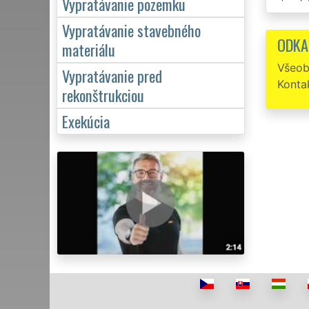
Vypratávanie pozemku
Musím
Vypratávanie stavebného
ODKA
materiálu
Včera
Kompletn
Všeob
Vypratávanie pred
Konta
rekonštrukciou
Exekúcia