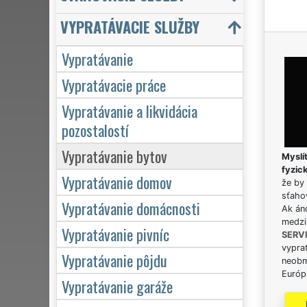
VYPRATÁVACIE SLUŽBY
Vypratávanie
Vypratávacie práce
Vypratávanie a likvidácia
pozostalostí
Vypratávanie bytov
Myslít
fyzic
Vypratávanie domov
že by 
sťaho
Vypratávanie domácnosti
Ak án
medzi
Vypratávanie pivníc
SERV
vypra
Vypratávanie pôjdu
neobm
Európs
Vypratávanie garáže