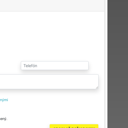
tnými
ený.