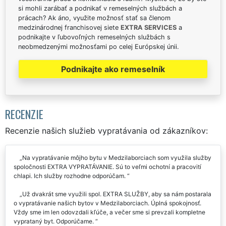
si mohli zarábať a podnikať v remeselných službách a
prácach? Ak áno, využite možnosť stať sa členom
medzinárodnej franchisovej siete
EXTRA SERVICES
a
podnikajte v ľubovoľných remeselných službách s
neobmedzenými možnosťami po celej Európskej únii.
Podnikajte ako remeselník
RECENZIE
Recenzie našich služieb vypratávania od zákazníkov:
Na vypratávanie môjho bytu v Medzilaborciach som využila služby
spoločnosti EXTRA VYPRATÁVANIE. Sú to veľmi ochotní a pracovití
chlapi. Ich služby rozhodne odporúčam.
Už dvakrát sme využili spol. EXTRA SLUŽBY, aby sa nám postarala
o vypratávanie našich bytov v Medzilaborciach. Úplná spokojnosť.
Vždy sme im len odovzdali kľúče, a večer sme si prevzali kompletne
vyprataný byt. Odporúčame.