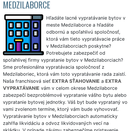
MEDZILABORCE
Hľadáte lacné vypratávanie bytov v
meste Medzilaborce a hľadáte
odbornú a spoľahlivú spoločnosť,
ktorá vám tieto vypratávacie práce
v Medzilaborciach poskytne?
Potrebujete zabezpečiť od
spoľahlivej firmy vypratanie bytov v Medzilaborciach?
Sme profesionálna vypratávacia spoločnosť z
Medzilaboriec, ktorá vám toto vypratávanie rada zaistí.
Naša franchisová sieť
EXTRA SŤAHOVANIE
a
EXTRA
VYPRATÁVANIE
vám v celom okrese Medzilaborce
zabezpečí bezproblémové vypratanie vášho bytu alebo
vypratanie bytovej jednotky. Váš byt bude vyprataný vo
vami zvolenom termíne, ktorý vám bude vyhovovať.
Vypratávanie bytov v Medzilaborciach automaticky
zahŕňa likvidáciu a odvoz likvidovaných vecí na
skládku. V prípade záujmu zabezpečíme pristavenie