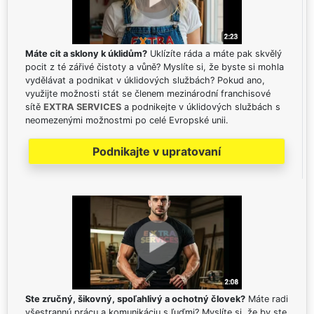
Máte cit a sklony k úklidům?
Uklízíte ráda a máte pak skvělý
pocit z té zářivé čistoty a vůně? Myslíte si, že byste si mohla
vydělávat a podnikat v úklidových službách? Pokud ano,
využijte možnosti stát se členem mezinárodní franchisové
sítě
EXTRA SERVICES
a podnikejte v úklidových službách s
neomezenými možnostmi po celé Evropské unii.
Podnikajte v upratovaní
Ste zručný, šikovný, spoľahlivý a ochotný človek?
Máte radi
všestrannú prácu a komunikáciu s ľuďmi? Myslíte si, že by ste