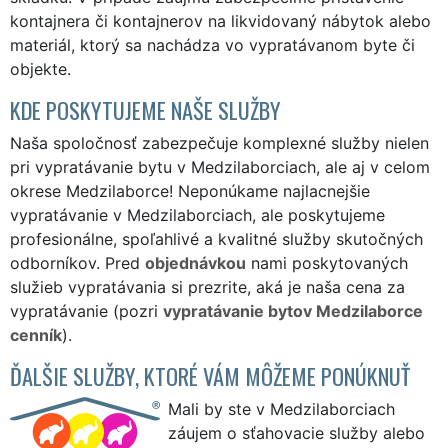
kontajnera či kontajnerov na likvidovaný nábytok alebo
materiál, ktorý sa nachádza vo vypratávanom byte či
objekte.
KDE POSKYTUJEME NAŠE SLUŽBY
Naša spoločnosť zabezpečuje komplexné služby nielen
pri vypratávanie bytu v Medzilaborciach, ale aj v celom
okrese Medzilaborce! Neponúkame najlacnejšie
vypratávanie v Medzilaborciach, ale poskytujeme
profesionálne, spoľahlivé a kvalitné služby skutočných
odborníkov. Pred
objednávkou
nami poskytovaných
služieb vypratávania si prezrite, aká je naša cena za
vypratávanie (pozri
vypratávanie bytov Medzilaborce
cenník
).
ĎALŠIE SLUŽBY, KTORÉ VÁM MÔŽEME PONÚKNUŤ
Mali by ste v Medzilaborciach
záujem o sťahovacie služby alebo