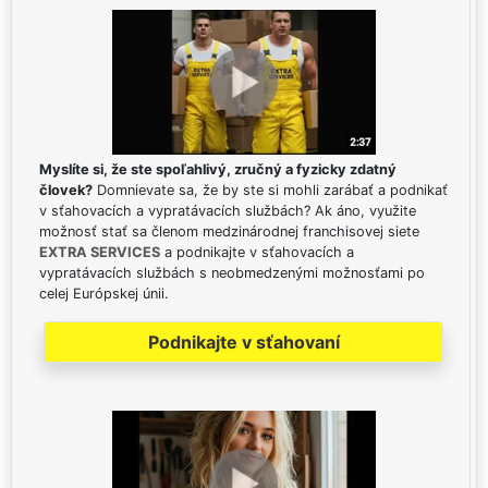
Myslíte si, že ste spoľahlivý, zručný a fyzicky zdatný
človek?
Domnievate sa, že by ste si mohli zarábať a podnikať
v sťahovacích a vypratávacích službách? Ak áno, využite
možnosť stať sa členom medzinárodnej franchisovej siete
EXTRA SERVICES
a podnikajte v sťahovacích a
vypratávacích službách s neobmedzenými možnosťami po
celej Európskej únii.
Podnikajte v sťahovaní