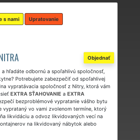
e s nami
Upratovanie
NITRA
Objednať
 a hľadáte odbornú a spoľahlivú spoločnosť,
kytne? Potrebujete zabezpečiť od spoľahlivej
lna vypratávacia spoločnosť z Nitry, ktorá vám
 sieť
EXTRA SŤAHOVANIE
a
EXTRA
ezpečí bezproblémové vypratanie vášho bytu
de vyprataný vo vami zvolenom termíne, ktorý
a likvidáciu a odvoz likvidovaných vecí na
kontajnerov na likvidovaný nábytok alebo