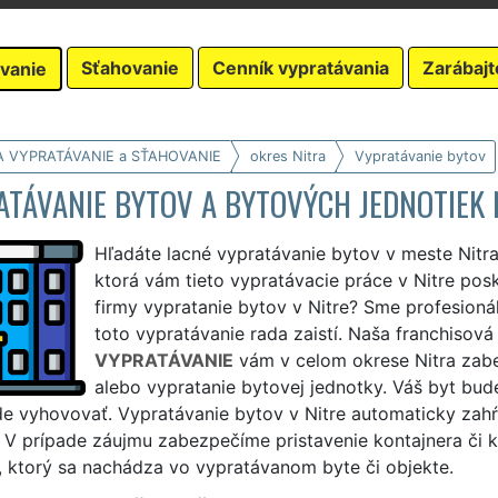
Sťahovanie
Cenník vypratávania
Zarábajt
vanie
A VYPRATÁVANIE a SŤAHOVANIE
okres Nitra
Vypratávanie bytov
TÁVANIE BYTOV A BYTOVÝCH JEDNOTIEK 
Hľadáte lacné vypratávanie bytov v meste Nitra
ktorá vám tieto vypratávacie práce v Nitre pos
firmy vypratanie bytov v Nitre? Sme profesioná
toto vypratávanie rada zaistí. Naša franchisová
VYPRATÁVANIE
vám v celom okrese Nitra zab
alebo vypratanie bytovej jednotky. Váš byt bu
 vyhovovať. Vypratávanie bytov v Nitre automaticky zahŕň
 V prípade záujmu zabezpečíme pristavenie kontajnera či 
, ktorý sa nachádza vo vypratávanom byte či objekte.