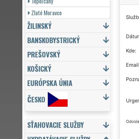
Topoľčany
Zlaté Moravce
Služb
ŽILINSKÝ
Dátu
BANSKOBYSTRICKÝ
Kde
PREŠOVSKÝ
Email
KOŠICKÝ
Pozn
EURÓPSKA ÚNIA
ČESKO
Urgen
Odosla
SŤAHOVACIE SLUŽBY