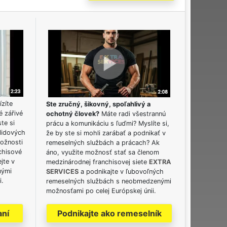
ízíte
Ste zručný, šikovný, spoľahlivý a
é zářivé
ochotný človek?
Máte radi všestrannú
ste si
prácu a komunikáciu s ľuďmi? Myslíte si,
lidových
že by ste si mohli zarábať a podnikať v
možnosti
remeselných službách a prácach? Ak
chisové
áno, využite možnosť stať sa členom
jte v
medzinárodnej franchisovej siete
EXTRA
nými
SERVICES
a podnikajte v ľubovoľných
i.
remeselných službách s neobmedzenými
možnosťami po celej Európskej únii.
aní
Podnikajte ako remeselník