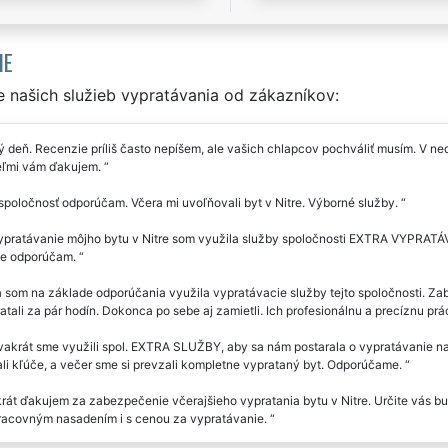
IE
 našich služieb vypratávania od zákazníkov:
 deň. Recenzie príliš často nepíšem, ale vašich chlapcov pochváliť musím. V ned
eľmi vám ďakujem.
spoločnosť odporúčam. Včera mi uvoľňovali byt v Nitre. Výborné služby.
pratávanie môjho bytu v Nitre som využila služby spoločnosti EXTRA VYPRATÁVAN
e odporúčam.
 som na základe odporúčania využila vypratávacie služby tejto spoločnosti. Za
atali za pár hodín. Dokonca po sebe aj zamietli. Ich profesionálnu a precíznu pr
akrát sme využili spol. EXTRA SLUŽBY, aby sa nám postarala o vypratávanie naš
li kľúče, a večer sme si prevzali kompletne vyprataný byt. Odporúčame.
rát ďakujem za zabezpečenie včerajšieho vypratania bytu v Nitre. Určite vás 
racovným nasadením i s cenou za vypratávanie.