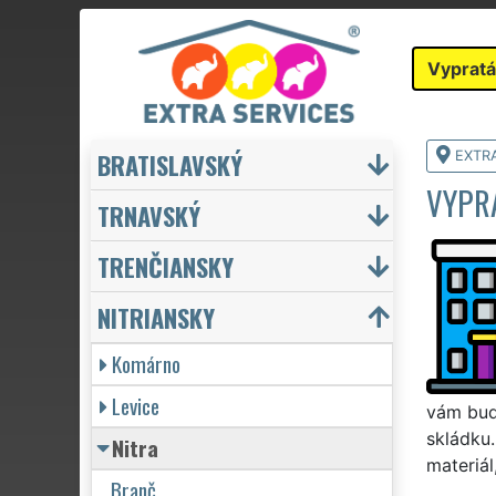
Vypratá
BRATISLAVSKÝ
EXTR
VYPRA
TRNAVSKÝ
TRENČIANSKY
NITRIANSKY
Komárno
Levice
vám bude
skládku.
Nitra
materiál
Branč