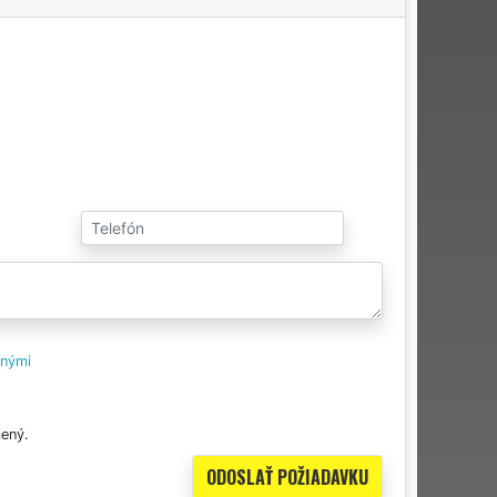
tnými
ený.