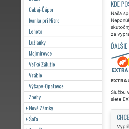
KDE PO
Cabaj-Čápor
Naša spo
Ivanka pri Nitre
Neponúka
skutočn
Lehota
za vypr
Lužianky
ĎALŠIE
Mojmírovce
Veľké Zálužie
Vráble
EXTRA 
Výčapy-Opatovce
Službu
Zbehy
siete E
Nové Zámky
CHCE
Šaľa
Vyplň