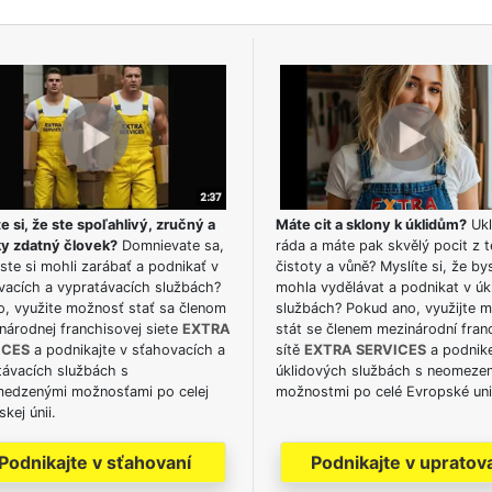
e si, že ste spoľahlivý, zručný a
Máte cit a sklony k úklidům?
Ukl
ky zdatný človek?
Domnievate sa,
ráda a máte pak skvělý pocit z t
ste si mohli zarábať a podnikať v
čistoty a vůně? Myslíte si, že by
vacích a vypratávacích službách?
mohla vydělávat a podnikat v úk
o, využite možnosť stať sa členom
službách? Pokud ano, využijte 
národnej franchisovej siete
EXTRA
stát se členem mezinárodní fran
ICES
a podnikajte v sťahovacích a
sítě
EXTRA SERVICES
a podnike
távacích službách s
úklidových službách s neomeze
edzenými možnosťami po celej
možnostmi po celé Evropské uni
kej únii.
Podnikajte v sťahovaní
Podnikajte v upratov