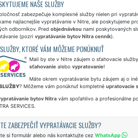
SKYTUJEME NAŠE SLUŽBY
ločnosť zabezpečuje komplexné služby nielen pri vypratávan
me najlacnejšie vypratávanie v Nitre, ale poskytujeme prof
ých odborníkov. Pred
objednávkou
nami poskytovaných služ
atávanie (pozri
vypratávanie bytov Nitra cenník
).
 SLUŽBY, KTORÉ VÁM MÔŽEME PONÚKNUŤ
Mali by ste v Nitre záujem o sťahovacie služb
sťahovanie
alebo
vypratovanie
!
Máte okrem vypratávanie bytu záujem aj o iné
SLUŽBY
? Môžeme vám ponúknuť kompletné
upratovacie 
vypratávanie bytov Nitra
vám spoľahlivo a profesionálne po
XTRA SERVICES.
TE ZABEZPEČIŤ VYPRATÁVACIE SLUŽBY?
te si formulár alebo nás kontaktujte cez
WhatsApp