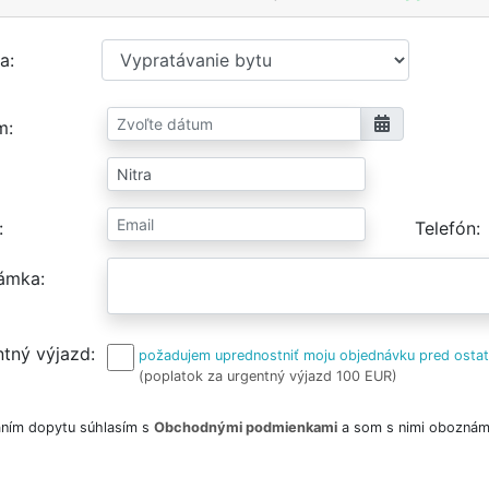
a
m
Telefón
ámka
tný výjazd
požadujem uprednostniť moju objednávku pred osta
(poplatok za urgentný výjazd 100 EUR)
ním dopytu súhlasím s
Obchodnými podmienkami
a som s nimi oboznám