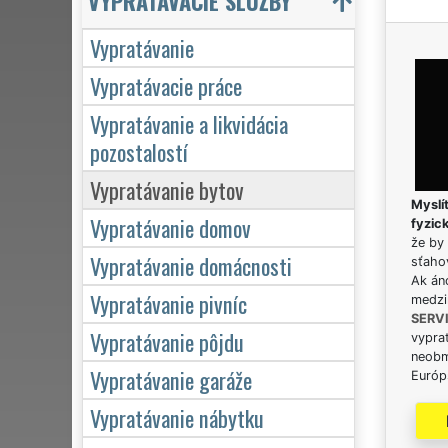
VYPRATÁVACIE SLUŽBY
Vypratávanie
Vypratávacie práce
Vypratávanie a likvidácia
pozostalostí
Vypratávanie bytov
Myslít
Vypratávanie domov
fyzic
že by 
Vypratávanie domácnosti
sťaho
Ak án
Vypratávanie pivníc
medzi
SERV
Vypratávanie pôjdu
vypra
neobm
Vypratávanie garáže
Európs
Vypratávanie nábytku