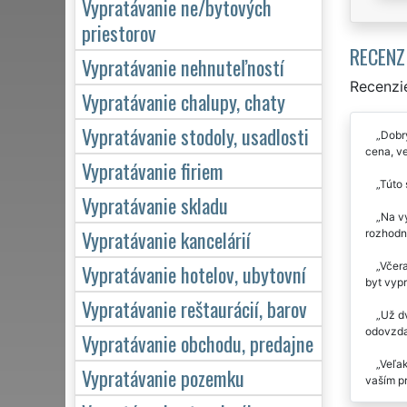
Vypratávanie ne/bytových
priestorov
RECENZ
Vypratávanie nehnuteľností
Recenzie
Vypratávanie chalupy, chaty
Vypratávanie stodoly, usadlosti
Dobrý
cena, v
Vypratávanie firiem
Túto 
Vypratávanie skladu
Na vy
Vypratávanie kancelárií
rozhodn
Včera
Vypratávanie hotelov, ubytovní
byt vypr
Vypratávanie reštaurácií, barov
Už dv
odovzda
Vypratávanie obchodu, predajne
Veľak
Vypratávanie pozemku
vaším p