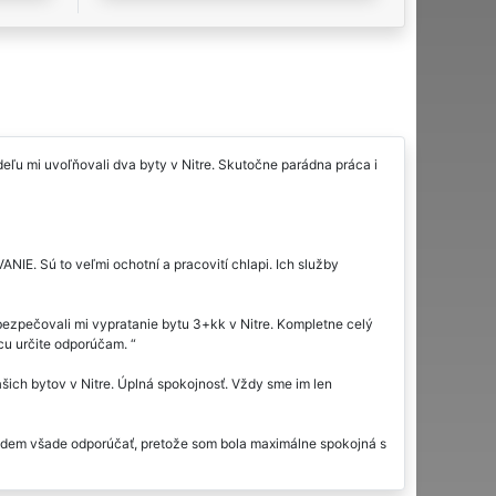
eľu mi uvoľňovali dva byty v Nitre. Skutočne parádna práca i
IE. Sú to veľmi ochotní a pracovití chlapi. Ich služby
bezpečovali mi vypratanie bytu 3+kk v Nitre. Kompletne celý
ácu určite odporúčam.
ich bytov v Nitre. Úplná spokojnosť. Vždy sme im len
budem všade odporúčať, pretože som bola maximálne spokojná s