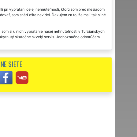
 pri vyprataní celej nehnuteľnosti, ktorú som pred mesiacom
idovať, som snáď ešte nevidel. Ďakujem za to, že mali tak silné
som si u nich vypratanie našej nehnuteľnosti v Turčianskych
poskytnutý skutočne skvelý servis. Jednoznačne odporúčam
Veľakrát ďakujem za fajnovú prácu a chválim všetkých
NE SIETE
E na účely vypratávania nehnuteľností našich klientov z
dým na výbornú. Rozhodne odporúčame na vypratávanie alebo