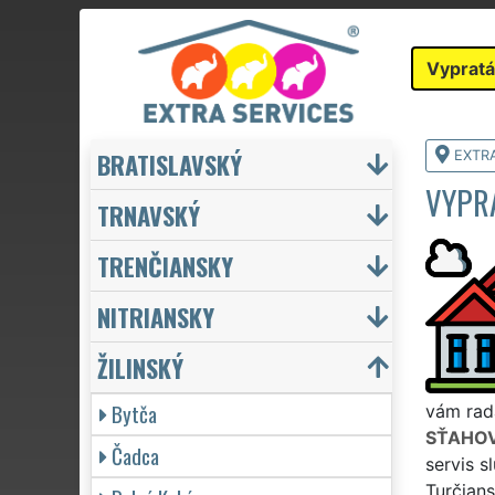
Vypratá
BRATISLAVSKÝ
EXTR
VYPR
TRNAVSKÝ
TRENČIANSKY
NITRIANSKY
ŽILINSKÝ
Bytča
vám rada
SŤAHOV
Čadca
servis s
Turčians