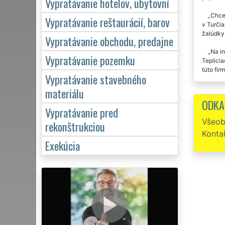
Vypratávanie hotelov, ubytovní
Chcel
Vypratávanie reštaurácií, barov
v Turčia
žalúdky 
Vypratávanie obchodu, predajne
Na in
Vypratávanie pozemku
Teplici
túto fir
Vypratávanie stavebného
V sob
materiálu
pracovn
ODKA
Vypratávanie pred
Ako r
Všeob
rekonštrukciou
Turčian
Konta
sťahovan
Exekúcia