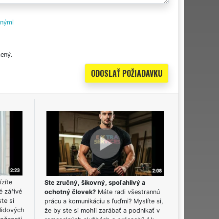
tnými
ený.
ízíte
Ste zručný, šikovný, spoľahlivý a
é zářivé
ochotný človek?
Máte radi všestrannú
ste si
prácu a komunikáciu s ľuďmi? Myslíte si,
lidových
že by ste si mohli zarábať a podnikať v