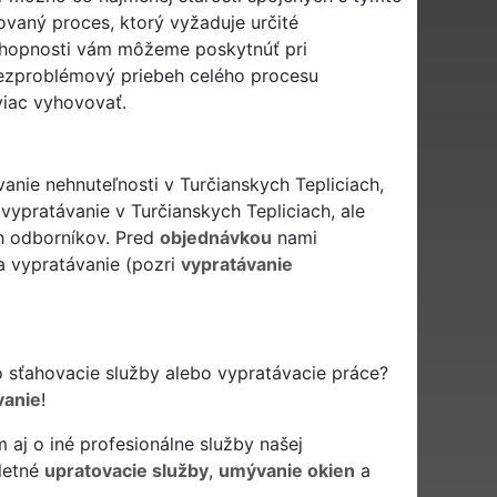
ovaný proces, ktorý vyžaduje určité
schopnosti vám môžeme poskytnúť pri
bezproblémový priebeh celého procesu
viac vyhovovať.
nie nehnuteľnosti v Turčianskych Tepliciach,
vypratávanie v Turčianskych Tepliciach, ale
ch odborníkov. Pred
objednávkou
nami
a vypratávanie (pozri
vypratávanie
o sťahovacie služby alebo vypratávacie práce?
vanie
!
aj o iné profesionálne služby našej
letné
upratovacie služby
,
umývanie okien
a