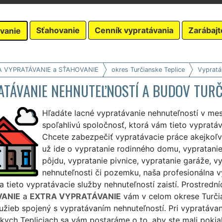
Sťahovanie
Cenník vypratávania
Zarábajt
vanie
A VYPRATÁVANIE a SŤAHOVANIE
okres Turčianske Teplice
Vypratá
ATÁVANIE NEHNUTEĽNOSTÍ A BUDOV TURČ
Hľadáte lacné vypratávanie nehnuteľností v mes
spoľahlivú spoločnosť, ktorá vám tieto vypratá
Chcete zabezpečiť vypratávacie práce akejkoľve
už ide o vypratanie rodinného domu, vypratanie 
pôjdu, vypratanie pivnice, vypratanie garáže, vy
nehnuteľnosti či pozemku, naša profesionálna v
 tieto vypratávacie služby nehnuteľností zaistí. Prostredn
ANIE
a
EXTRA VYPRATÁVANIE
vám v celom okrese Turči
lužieb spojený s vypratávaním nehnuteľností. Pri vypratáva
kych Tepliciach sa vám postaráme o to, aby ste mali poki