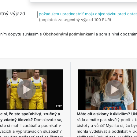
tný výjazd
požadujem uprednostniť moju objednávku pred osta
(poplatok za urgentný výjazd 100 EUR)
ním dopytu súhlasím s
Obchodnými podmienkami
a som s nimi oboznám
e si, že ste spoľahlivý, zručný a
Máte cit a sklony k úklidům?
Ukl
ky zdatný človek?
Domnievate sa,
ráda a máte pak skvělý pocit z t
ste si mohli zarábať a podnikať v
čistoty a vůně? Myslíte si, že by
vacích a vypratávacích službách?
mohla vydělávat a podnikat v úk