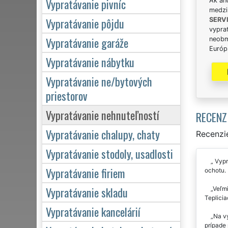
Vypratávanie pivníc
Ak án
medzi
Vypratávanie pôjdu
SERV
vypra
Vypratávanie garáže
neobm
Európs
Vypratávanie nábytku
Vypratávanie ne/bytových
priestorov
Vypratávanie nehnuteľností
RECENZ
Vypratávanie chalupy, chaty
Recenzie
Vypratávanie stodoly, usadlosti
Vypra
Vypratávanie firiem
ochotu. 
Vypratávanie skladu
Veľmi
Teplicia
Vypratávanie kancelárií
Na vy
prípade 