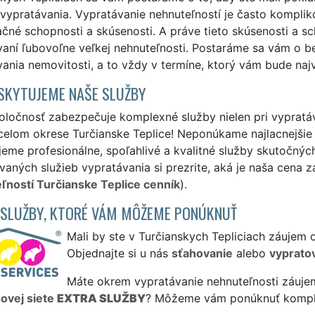
ypratávania. Vypratávanie nehnuteľností je často komplik
ačné schopnosti a skúsenosti. A práve tieto skúsenosti a 
vaní ľubovoľne veľkej nehnuteľnosti. Postaráme sa vám o 
ania nemovitosti, a to vždy v termíne, ktorý vám bude naj
SKYTUJEME NAŠE SLUŽBY
ločnosť zabezpečuje komplexné služby nielen pri vypratáva
 celom okrese Turčianske Teplice! Neponúkame najlacnejšie 
eme profesionálne, spoľahlivé a kvalitné služby skutočný
aných služieb vypratávania si prezrite, aká je naša cena z
ľností Turčianske Teplice cenník
).
 SLUŽBY, KTORÉ VÁM MÔŽEME PONÚKNUŤ
Mali by ste v Turčianskych Tepliciach záujem 
Objednajte si u nás
sťahovanie
alebo
vyprato
Máte okrem vypratávanie nehnuteľnosti záujem 
sovej siete
EXTRA SLUŽBY
? Môžeme vám ponúknuť komp
.