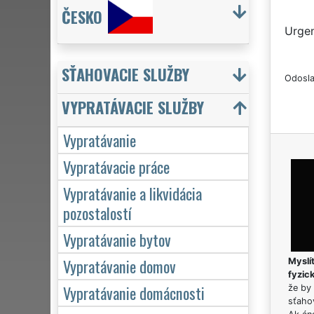
ČESKO
Urgen
SŤAHOVACIE SLUŽBY
Odosla
VYPRATÁVACIE SLUŽBY
Vypratávanie
Vypratávacie práce
Vypratávanie a likvidácia
pozostalostí
Vypratávanie bytov
Vypratávanie domov
Myslít
fyzic
Vypratávanie domácnosti
že by 
sťaho