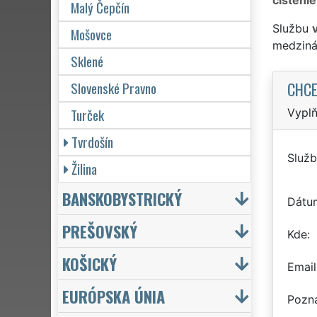
Malý Čepčín
Službu
Mošovce
medziná
Sklené
CHCE
Slovenské Pravno
Turček
Vyplň
Tvrdošín
Služb
Žilina
BANSKOBYSTRICKÝ
Dátu
PREŠOVSKÝ
Kde
KOŠICKÝ
Email
EURÓPSKA ÚNIA
Pozn