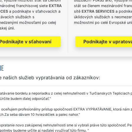
o, využite možnosť stať sa členom
službách? Pokud ano, využijte 
národnej franchisovej siete
EXTRA
stát se členem mezinárodní fran
ICES
a podnikajte v sťahovacích a
sítě
EXTRA SERVICES
a podnike
távacích službách s
úklidových službách s neomeze
edzenými možnosťami po celej
možnostmi po celé Evropské uni
kej únii.
Podnikajte v sťahovaní
Podnikajte v upratov
IE
 našich služieb vypratávania od zákazníkov:
távanie bordelu a neporiadku z celej nehnuteľnosti v Turčianskych Tepliciach 
Určite budem ďalej odporúčať.
 oceňujem profesionálny prístup spoločnosti EXTRA VYPRATÁVANIE, ktorá nám za
ch.Za seba dávam 10 hviezdičiek a palec nahor.
pratanie novo zakúpenej nehnuteľnosti sme si vybrali práve túto spoločnosť. Pe
potreby budeme určite aj naďalej využívať túto firmu.