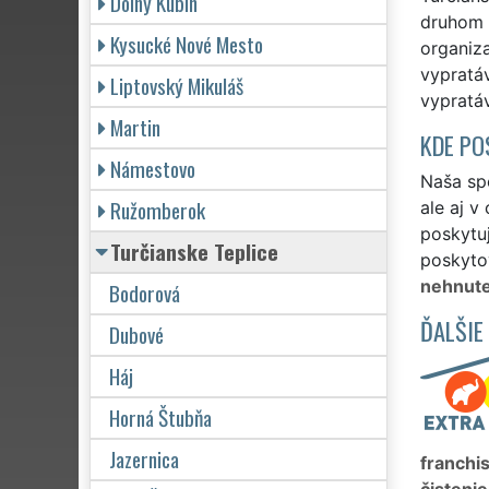
Dolný Kubín
druhom v
Kysucké Nové Mesto
organiz
vypratá
Liptovský Mikuláš
vypratáv
Martin
KDE PO
Námestovo
Naša spo
Ružomberok
ale aj v
poskytuj
Turčianske Teplice
poskytov
nehnute
Bodorová
ĎALŠIE
Dubové
Háj
Horná Štubňa
Jazernica
franchi
čistenie