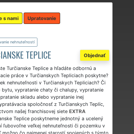
e s nami
Upratovanie
vanie nehnuteľností
IANSKE TEPLICE
Objednať
te Turčianske Teplice a hľadáte odbornú a
vacie práce v Turčianskych Tepliciach poskytne?
k nehnuteľnosti v Turčianskych Tepliciach? Či
bytu, vypratanie chaty či chalupy, vypratanie
pratanie skladu alebo vypratanie inej
ypratávacia spoločnosť z Turčianskych Teplíc,
íctvom našej franchisovej siete
EXTRA
anske Teplice poskytneme jednotný a ucelený
ní ľubovoľne veľkej nehnuteľnosti či pozemku v
aľ možno čo najmenej starostí spojených s týmto