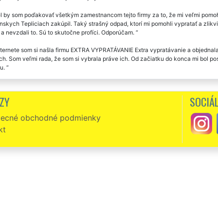
 by som poďakovať všetkým zamestnancom tejto firmy za to, že mi veľmi pomohli
nskych Tepliciach zakúpil. Taký strašný odpad, ktorí mi pomohli vypratať a zlikv
a nevzdali to. Sú to skutočne profíci. Odporúčam.
ternete som si našla firmu EXTRA VYPRATÁVANIE Extra vypratávanie a objednala 
ach. Som veľmi rada, že som si vybrala práve ich. Od začiatku do konca mi bol 
mu.
otu ste mi zabezpečovali vypratanie nehnuteľnosti v Turčianskych Tepliciach. 
íkov.
ZY
SOCIÁL
ealitná kancelária využívame pravidelne služby spoločnosti EXTRA VYPRATÁVANI
ecné obchodné podmienky
skych Teplíc. Vždy je s nimi výborná komunikácia a svoju prácu odvedú zakaž
kt
ie využívať služby tejto spoločnosti.