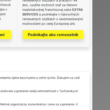
možnosti
remeselných službách a prácach? Ak
chisové
áno, využite možnosť stať sa členom
jte v
medzinárodnej franchisovej siete
EXTRA
nými
SERVICES
a podnikajte v ľubovoľných
i.
remeselných službách s neobmedzenými
možnosťami po celej Európskej únii.
aní
Podnikajte ako remeselník
prebehlo úplne bezchybne a veľmi rýchlo. Ďakujem za vaši
isťovala vypratanie našej nehnuteľnosti v Turčianskych
rfektná organizácia, komunikácia i cena za vypratanie. V