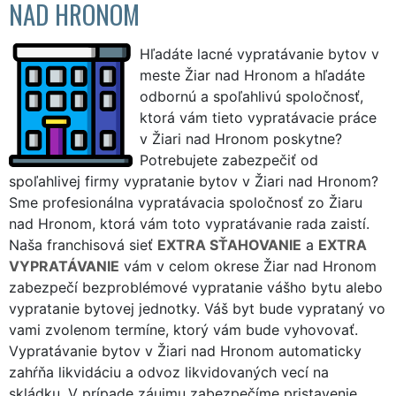
NAD HRONOM
Hľadáte lacné vypratávanie bytov v
meste Žiar nad Hronom a hľadáte
odbornú a spoľahlivú spoločnosť,
ktorá vám tieto vypratávacie práce
v Žiari nad Hronom poskytne?
Potrebujete zabezpečiť od
spoľahlivej firmy vypratanie bytov v Žiari nad Hronom?
Sme profesionálna vypratávacia spoločnosť zo Žiaru
nad Hronom, ktorá vám toto vypratávanie rada zaistí.
Naša franchisová sieť
EXTRA SŤAHOVANIE
a
EXTRA
VYPRATÁVANIE
vám v celom okrese Žiar nad Hronom
zabezpečí bezproblémové vypratanie vášho bytu alebo
vypratanie bytovej jednotky. Váš byt bude vyprataný vo
vami zvolenom termíne, ktorý vám bude vyhovovať.
Vypratávanie bytov v Žiari nad Hronom automaticky
zahŕňa likvidáciu a odvoz likvidovaných vecí na
skládku. V prípade záujmu zabezpečíme pristavenie