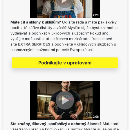
Máte cit a sklony k úklidům?
Uklízíte ráda a máte pak skvělý
pocit z té zářivé čistoty a vůně? Myslíte si, že byste si mohla
vydělávat a podnikat v úklidových službách? Pokud ano,
využijte možnosti stát se členem mezinárodní franchisové
sítě
EXTRA SERVICES
a podnikejte v úklidových službách s
neomezenými možnostmi po celé Evropské unii.
Podnikajte v upratovaní
Ste zručný, šikovný, spoľahlivý a ochotný človek?
Máte radi
všestrannú prácu a komunikáciu s ľuďmi? Myslíte si, že by ste