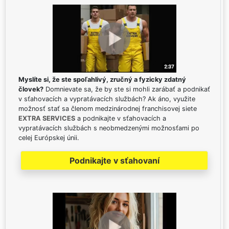
Myslíte si, že ste spoľahlivý, zručný a fyzicky zdatný
človek?
Domnievate sa, že by ste si mohli zarábať a podnikať
v sťahovacích a vypratávacích službách? Ak áno, využite
možnosť stať sa členom medzinárodnej franchisovej siete
EXTRA SERVICES
a podnikajte v sťahovacích a
vypratávacích službách s neobmedzenými možnosťami po
celej Európskej únii.
Podnikajte v sťahovaní