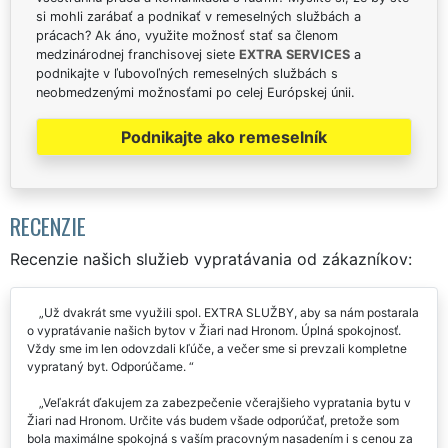
si mohli zarábať a podnikať v remeselných službách a
prácach? Ak áno, využite možnosť stať sa členom
medzinárodnej franchisovej siete
EXTRA SERVICES
a
podnikajte v ľubovoľných remeselných službách s
neobmedzenými možnosťami po celej Európskej únii.
Podnikajte ako remeselník
RECENZIE
Recenzie našich služieb vypratávania od zákazníkov:
Už dvakrát sme využili spol. EXTRA SLUŽBY, aby sa nám postarala
o vypratávanie našich bytov v Žiari nad Hronom. Úplná spokojnosť.
Vždy sme im len odovzdali kľúče, a večer sme si prevzali kompletne
vyprataný byt. Odporúčame.
Veľakrát ďakujem za zabezpečenie včerajšieho vypratania bytu v
Žiari nad Hronom. Určite vás budem všade odporúčať, pretože som
bola maximálne spokojná s vaším pracovným nasadením i s cenou za