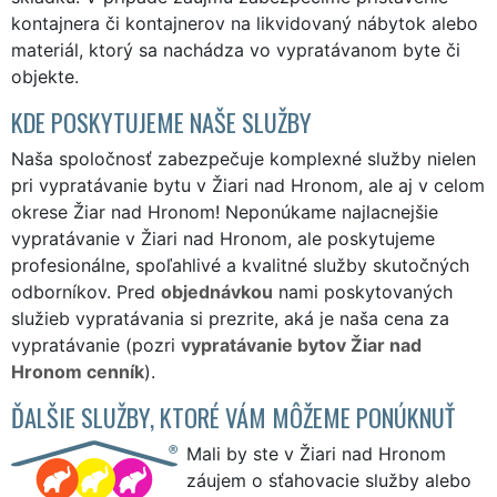
kontajnera či kontajnerov na likvidovaný nábytok alebo
materiál, ktorý sa nachádza vo vypratávanom byte či
objekte.
KDE POSKYTUJEME NAŠE SLUŽBY
Naša spoločnosť zabezpečuje komplexné služby nielen
pri vypratávanie bytu v Žiari nad Hronom, ale aj v celom
okrese Žiar nad Hronom! Neponúkame najlacnejšie
vypratávanie v Žiari nad Hronom, ale poskytujeme
profesionálne, spoľahlivé a kvalitné služby skutočných
odborníkov. Pred
objednávkou
nami poskytovaných
služieb vypratávania si prezrite, aká je naša cena za
vypratávanie (pozri
vypratávanie bytov Žiar nad
Hronom cenník
).
ĎALŠIE SLUŽBY, KTORÉ VÁM MÔŽEME PONÚKNUŤ
Mali by ste v Žiari nad Hronom
záujem o sťahovacie služby alebo