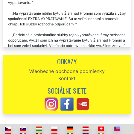
vypratávanie.
Na vypratávanie môjho bytu v Žiari nad Hronom som využila služby
spoločnosti EXTRA VYPRATÁVANIE. Sú to veľmi ochotní a pracovití
chlapi. Ich služby rozhodne odporúčam.
Perfektné a profesionálne služby tejto vypratávacej firmy rozhodne
odporúčam. Využil som ich na vypratávanie bytu v Žiari nad Hronom a
bol som veľmi spokojný. V prípade potreby ich určite využijem znova.
Musím pochváliť túto spoločnosť, ktorá sa mi postarala o vypratanie
ODKAZY
bytu v Žiari nad Hronom.Svoju prácu perfektne ovládajú, odporúčam.
Všeobecné obchodné podmienky
Včera som na základe odporúčania využila vypratávacie služby
Kontakt
tejto spoločnosti. Zabezpečovali mi vypratanie bytu 3+kk v Žiari nad
Hronom. Kompletne celý byt vypratali za pár hodín. Dokonca po sebe
SOCIÁLNE SIETE
aj zamietli. Ich profesionálnu a precíznu prácu určite odporúčam.
Dobrý deň. Recenzie príliš často nepíšem, ale vašich chlapcov
pochváliť musím. V nedeľu mi uvoľňovali dva byty v Žiari nad Hronom.
Skutočne parádna práca i cena, veľmi vám ďakujem.
Túto spoločnosť odporúčam. Včera mi uvoľňovali byt v Žiari nad
Hronom. Výborné služby.