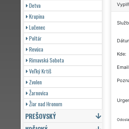
Detva
Vyplň
Krupina
Služb
Lučenec
Poltár
Dátu
Revúca
Kde
Rimavská Sobota
Email
Veľký Krtíš
Pozn
Zvolen
Žarnovica
Urgen
Žiar nad Hronom
PREŠOVSKÝ
Odosla