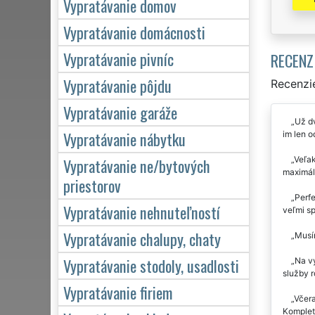
Vypratávanie domov
Vypratávanie domácnosti
Vypratávanie pivníc
RECENZ
Vypratávanie pôjdu
Recenzie
Vypratávanie garáže
Už dv
Vypratávanie nábytku
im len o
Veľak
Vypratávanie ne/bytových
maximál
priestorov
Perfe
Vypratávanie nehnuteľností
veľmi sp
Vypratávanie chalupy, chaty
Musím
Vypratávanie stodoly, usadlosti
Na vy
služby 
Vypratávanie firiem
Včera
Kompletn