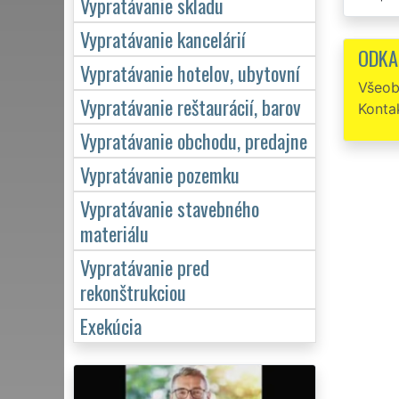
Vypratávanie skladu
Dobrý
Vypratávanie kancelárií
parádna
ODKA
Vypratávanie hotelov, ubytovní
Túto 
Všeob
Vypratávanie reštaurácií, barov
Konta
Vypratávanie obchodu, predajne
Vypratávanie pozemku
Vypratávanie stavebného
materiálu
Vypratávanie pred
rekonštrukciou
Exekúcia