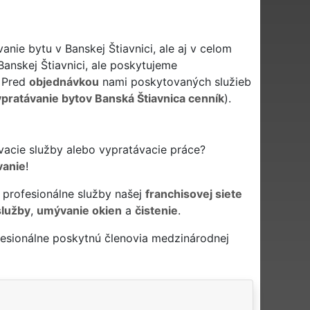
nie bytu v Banskej Štiavnici, ale aj v celom
anskej Štiavnici, ale poskytujeme
. Pred
objednávkou
nami poskytovaných služieb
pratávanie bytov Banská Štiavnica cenník
).
ovacie služby alebo vypratávacie práce?
vanie
!
 profesionálne služby našej
franchisovej siete
služby
,
umývanie okien
a
čistenie
.
esionálne poskytnú členovia medzinárodnej