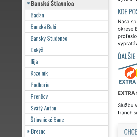
Banská Štiavnica
KDE PO
Baďan
Naša spo
Banská Belá
okrese B
profesio
Banský Studenec
vypratáv
Dekýš
ĎALŠIE
Ilija
Kozelník
Podhorie
EXTRA 
Prenčov
Službu
Svätý Anton
franchi
Štiavnické Bane
CHCE
Brezno