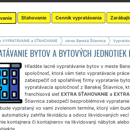
Sťahovanie
Cenník vypratávania
Zarábajt
vanie
A VYPRATÁVANIE a SŤAHOVANIE
okres Banská Štiavnica
Vypratáv
ATÁVANIE BYTOV A BYTOVÝCH JEDNOTIEK 
Hľadáte lacné vypratávanie bytov v meste Bans
spoločnosť, ktorá vám tieto vypratávacie práce
zabezpečiť od spoľahlivej firmy vypratanie byt
vypratávacia spoločnosť z Banskej Štiavnice, kt
franchisová sieť
EXTRA SŤAHOVANIE
a
EXTRA
Štiavnica zabezpečí bezproblémové vypratanie 
 bude vyprataný vo vami zvolenom termíne, ktorý vám bude
i automaticky zahŕňa likvidáciu a odvoz likvidovaných vec
nie kontajnera či kontajnerov na likvidovaný nábytok aleb
objekte.