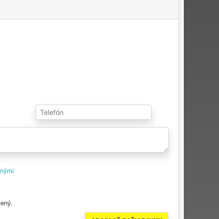
tnými
ený.