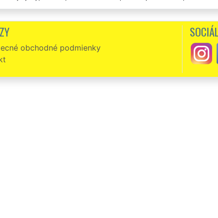
 deň. Recenzie príliš často nepíšem, ale vašich chlapcov pochváliť musím. V ne
 práca i cena, veľmi vám ďakujem.
ZY
SOCIÁL
spoločnosť odporúčam. Včera mi uvoľňovali byt v Banskej Štiavnici. Výborné slu
ecné obchodné podmienky
kt