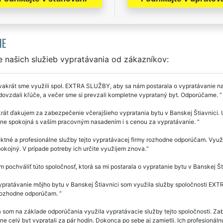
IE
 našich služieb vypratávania od zákazníkov:
akrát sme využili spol. EXTRA SLUŽBY, aby sa nám postarala o vypratávanie na
dovzdali kľúče, a večer sme si prevzali kompletne vyprataný byt. Odporúčame.
rát ďakujem za zabezpečenie včerajšieho vypratania bytu v Banskej Štiavnici.
ne spokojná s vaším pracovným nasadením i s cenou za vypratávanie.
ktné a profesionálne služby tejto vypratávacej firmy rozhodne odporúčam. Využi
okojný. V prípade potreby ich určite využijem znova.
 pochváliť túto spoločnosť, ktorá sa mi postarala o vypratanie bytu v Banskej Š
pratávanie môjho bytu v Banskej Štiavnici som využila služby spoločnosti EXTR
rozhodne odporúčam.
 som na základe odporúčania využila vypratávacie služby tejto spoločnosti. Zab
e celý byt vypratali za pár hodín. Dokonca po sebe aj zamietli. Ich profesionál