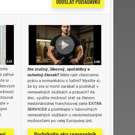
ízíte
Ste zručný, šikovný, spoľahlivý a
é zářivé
ochotný človek?
Máte radi všestrannú
ste si
prácu a komunikáciu s ľuďmi? Myslíte si,
lidových
že by ste si mohli zarábať a podnikať v
možnosti
remeselných službách a prácach? Ak
chisové
áno, využite možnosť stať sa členom
jte v
medzinárodnej franchisovej siete
EXTRA
nými
SERVICES
a podnikajte v ľubovoľných
i.
remeselných službách s neobmedzenými
možnosťami po celej Európskej únii.
aní
Podnikajte ako remeselník