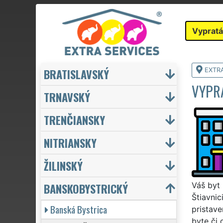
Vypratá
BRATISLAVSKÝ
EXTR
VYPR
TRNAVSKÝ
TRENČIANSKY
NITRIANSKY
ŽILINSKÝ
BANSKOBYSTRICKÝ
Váš byt
Štiavnic
Banská Bystrica
pristave
byte či 