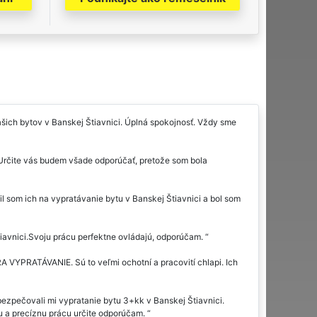
šich bytov v Banskej Štiavnici. Úplná spokojnosť. Vždy sme
 Určite vás budem všade odporúčať, pretože som bola
l som ich na vypratávanie bytu v Banskej Štiavnici a bol som
tiavnici.Svoju prácu perfektne ovládajú, odporúčam.
A VYPRATÁVANIE. Sú to veľmi ochotní a pracovití chlapi. Ich
ezpečovali mi vypratanie bytu 3+kk v Banskej Štiavnici.
nu a precíznu prácu určite odporúčam.