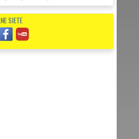
deľu mi uvoľňovali dva byty v Banskej Štiavnici. Skutočne
NE SIETE
žby.