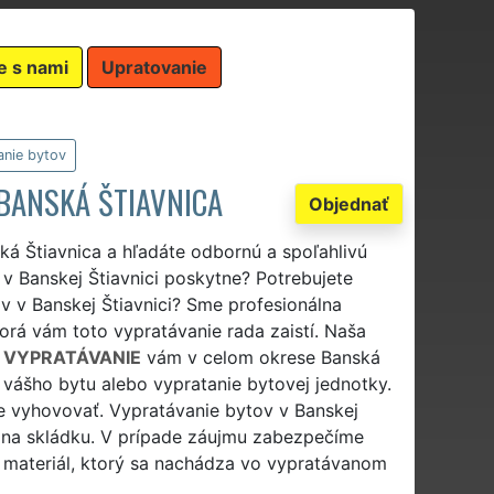
e s nami
Upratovanie
anie bytov
BANSKÁ ŠTIAVNICA
Objednať
ká Štiavnica a hľadáte odbornú a spoľahlivú
 v Banskej Štiavnici poskytne? Potrebujete
ov v Banskej Štiavnici? Sme profesionálna
orá vám toto vypratávanie rada zaistí. Naša
 VYPRATÁVANIE
vám v celom okrese Banská
vášho bytu alebo vypratanie bytovej jednotky.
 vyhovovať. Vypratávanie bytov v Banskej
í na skládku. V prípade záujmu zabezpečíme
o materiál, ktorý sa nachádza vo vypratávanom