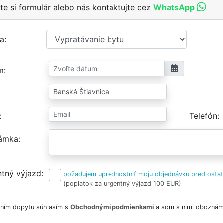
te si formulár alebo nás kontaktujte cez
WhatsApp
a
m
Telefón
ámka
tný výjazd
požadujem uprednostniť moju objednávku pred osta
(poplatok za urgentný výjazd 100 EUR)
ním dopytu súhlasím s
Obchodnými podmienkami
a som s nimi oboznám