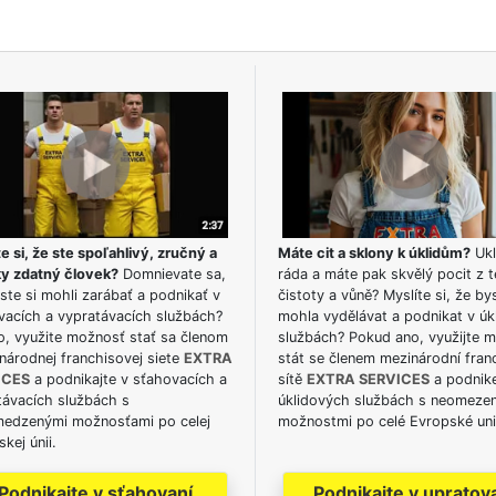
e si, že ste spoľahlivý, zručný a
Máte cit a sklony k úklidům?
Ukl
ky zdatný človek?
Domnievate sa,
ráda a máte pak skvělý pocit z t
ste si mohli zarábať a podnikať v
čistoty a vůně? Myslíte si, že by
vacích a vypratávacích službách?
mohla vydělávat a podnikat v úk
o, využite možnosť stať sa členom
službách? Pokud ano, využijte 
národnej franchisovej siete
EXTRA
stát se členem mezinárodní fran
ICES
a podnikajte v sťahovacích a
sítě
EXTRA SERVICES
a podnike
távacích službách s
úklidových službách s neomeze
edzenými možnosťami po celej
možnostmi po celé Evropské uni
kej únii.
Podnikajte v sťahovaní
Podnikajte v upratov