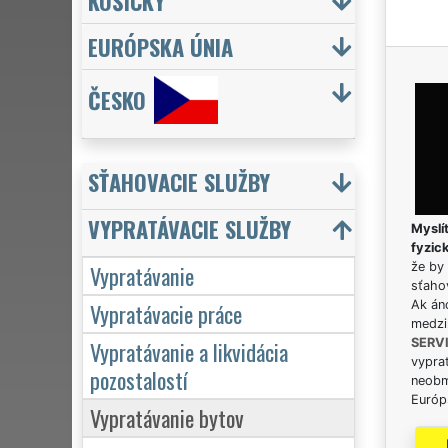
KOŠICKÝ
EURÓPSKA ÚNIA
ČESKO
SŤAHOVACIE SLUŽBY
VYPRATÁVACIE SLUŽBY
Myslít
fyzic
Vypratávanie
že by 
sťaho
Vypratávacie práce
Ak án
medzi
Vypratávanie a likvidácia
SERV
vypra
pozostalostí
neobm
Európs
Vypratávanie bytov