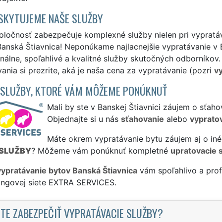
SKYTUJEME NAŠE SLUŽBY
ločnosť zabezpečuje komplexné služby nielen pri vypratáva
anská Štiavnica! Neponúkame najlacnejšie vypratávanie v B
nálne, spoľahlivé a kvalitné služby skutočných odborníkov
ania si prezrite, aká je naša cena za vypratávanie (pozri
vy
 SLUŽBY, KTORÉ VÁM MÔŽEME PONÚKNUŤ
Mali by ste v Banskej Štiavnici záujem o sťah
Objednajte si u nás
sťahovanie
alebo
vyprato
Máte okrem vypratávanie bytu záujem aj o iné
SLUŽBY
? Môžeme vám ponúknuť kompletné
upratovacie 
vypratávanie bytov Banská Štiavnica
vám spoľahlivo a prof
singovej siete EXTRA SERVICES.
TE ZABEZPEČIŤ VYPRATÁVACIE SLUŽBY?