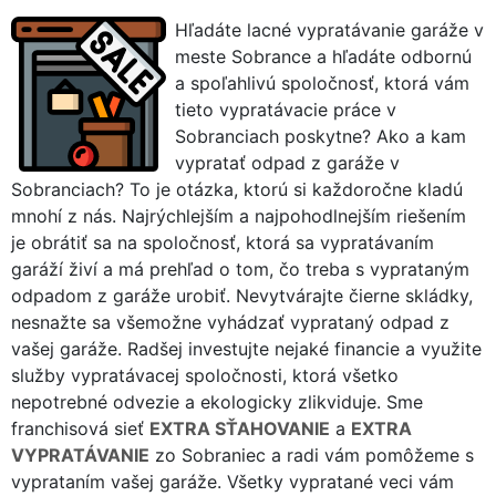
Hľadáte lacné vypratávanie garáže v
meste Sobrance a hľadáte odbornú
a spoľahlivú spoločnosť, ktorá vám
tieto vypratávacie práce v
Sobranciach poskytne? Ako a kam
vypratať odpad z garáže v
Sobranciach? To je otázka, ktorú si každoročne kladú
mnohí z nás. Najrýchlejším a najpohodlnejším riešením
je obrátiť sa na spoločnosť, ktorá sa vypratávaním
garáží živí a má prehľad o tom, čo treba s vyprataným
odpadom z garáže urobiť. Nevytvárajte čierne skládky,
nesnažte sa všemožne vyhádzať vyprataný odpad z
vašej garáže. Radšej investujte nejaké financie a využite
služby vypratávacej spoločnosti, ktorá všetko
nepotrebné odvezie a ekologicky zlikviduje. Sme
franchisová sieť
EXTRA SŤAHOVANIE
a
EXTRA
VYPRATÁVANIE
zo Sobraniec a radi vám pomôžeme s
vyprataním vašej garáže. Všetky vypratané veci vám