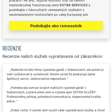
prácach? Ak áno, využite možnosť stať sa členom
medzinárodnej franchisovej siete
EXTRA SERVICES
a
podnikajte v ľubovoľných remeselných službách s
neobmedzenými možnosťami po celej Európskej únii.
Podnikajte ako remeselník
RECENZIE
Recenzie našich služieb vypratávania od zákazníkov:
Nielenže mi táto firma vypratala garáž v Sobranciach, ale potom ju
celú vyštukovali a vymaľovali. Musím uznať že poskytujú úplne
špičkový servis. Jednoznačne odporúčam.
Potrebovala som po svojich rodičoch vypratať garáž v
Sobranciach, a práve preto som si vybrala spol. EXTRA SLUŽBY.
Profesionálny prístup, pohodová komunikácia, stopercentná kvalita
práce.
Dobrý večer. V utorok som využil vaše vypratávacie služby a chcel