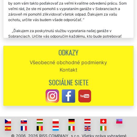
by som vám takto poďakovať za veľmi kvalitne odvedenú prácu. Som
veľmi rád, že ste mi pomohli s vyprataním garáže v Sobranciach a
zároveň mi pomohli zlikvidovať všetok odpad. Ďakujem za vašu
ochotu, určite vás budem všade odporúčať.
Ďakujem za poskytnutú službu vypratania našej garáže v
Sobranciach. Určite vás odporučím každému, kto bude potrebovať
akékoľvek vypratanie alebo sťahovanie.
ODKAZY
Od tejto spoločnosti sme si objednali vypratanie našich firemných
garáží v Sobranciach. Všetok odpad a starý materiál vynosili a
Všeobecné obchodné podmienky
nahádzali do pristavených kontajnerov. Odovzdali nám skutočne
Kontakt
perfektne vypratané garáže. Firmu EXTRA VYPRATÁVANIE určite
odporúčame.
SOCIÁLNE SIETE
Táto firma mi zaisťovala vypratanie garáže v Sobranciach.Musím
uznať že chlapi boli veľmi šikovní. Aj cena bola super.
Ďakujem za včerajšie vypratanie garáže v Sobranciach. Výborná
komunikácia, parádna a rýchla práca. Odporúčam.
© 2006, 2026 RISS COMPANY, s.r.o. Všetky práva vyhradené