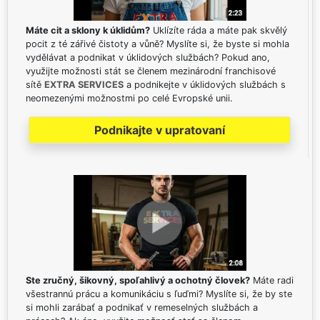
Máte cit a sklony k úklidům?
Uklízíte ráda a máte pak skvělý
pocit z té zářivé čistoty a vůně? Myslíte si, že byste si mohla
vydělávat a podnikat v úklidových službách? Pokud ano,
využijte možnosti stát se členem mezinárodní franchisové
sítě
EXTRA SERVICES
a podnikejte v úklidových službách s
neomezenými možnostmi po celé Evropské unii.
Podnikajte v upratovaní
Ste zručný, šikovný, spoľahlivý a ochotný človek?
Máte radi
všestrannú prácu a komunikáciu s ľuďmi? Myslíte si, že by ste
si mohli zarábať a podnikať v remeselných službách a