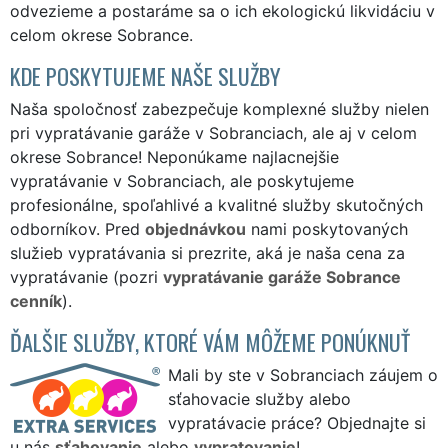
odvezieme a postaráme sa o ich ekologickú likvidáciu v
celom okrese Sobrance.
KDE POSKYTUJEME NAŠE SLUŽBY
Naša spoločnosť zabezpečuje komplexné služby nielen
pri vypratávanie garáže v Sobranciach, ale aj v celom
okrese Sobrance! Neponúkame najlacnejšie
vypratávanie v Sobranciach, ale poskytujeme
profesionálne, spoľahlivé a kvalitné služby skutočných
odborníkov. Pred
objednávkou
nami poskytovaných
služieb vypratávania si prezrite, aká je naša cena za
vypratávanie (pozri
vypratávanie garáže Sobrance
cenník
).
ĎALŠIE SLUŽBY, KTORÉ VÁM MÔŽEME PONÚKNUŤ
Mali by ste v Sobranciach záujem o
sťahovacie služby alebo
vypratávacie práce? Objednajte si
u nás
sťahovanie
alebo
vypratovanie
!