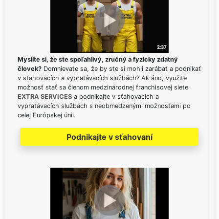
Myslíte si, že ste spoľahlivý, zručný a fyzicky zdatný
človek?
Domnievate sa, že by ste si mohli zarábať a podnikať
v sťahovacích a vypratávacích službách? Ak áno, využite
možnosť stať sa členom medzinárodnej franchisovej siete
EXTRA SERVICES
a podnikajte v sťahovacích a
vypratávacích službách s neobmedzenými možnosťami po
celej Európskej únii.
Podnikajte v sťahovaní