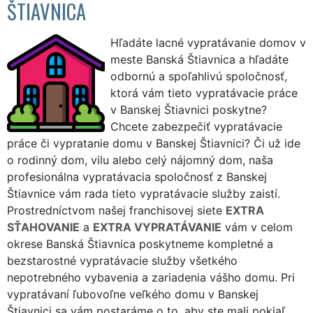
ŠTIAVNICA
Hľadáte lacné vypratávanie domov v
meste Banská Štiavnica a hľadáte
odbornú a spoľahlivú spoločnosť,
ktorá vám tieto vypratávacie práce
v Banskej Štiavnici poskytne?
Chcete zabezpečiť vypratávacie
práce či vypratanie domu v Banskej Štiavnici? Či už ide
o rodinný dom, vilu alebo celý nájomný dom, naša
profesionálna vypratávacia spoločnosť z Banskej
Štiavnice vám rada tieto vypratávacie služby zaistí.
Prostredníctvom našej franchisovej siete
EXTRA
SŤAHOVANIE
a
EXTRA VYPRATÁVANIE
vám v celom
okrese Banská Štiavnica poskytneme kompletné a
bezstarostné vypratávacie služby všetkého
nepotrebného vybavenia a zariadenia vášho domu. Pri
vypratávaní ľubovoľne veľkého domu v Banskej
Štiavnici sa vám postaráme o to, aby ste mali pokiaľ