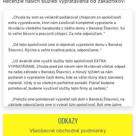
Recenzie našich služieb vypratávania od zákazníkov:
Chcela by som sa veľakrát poďakovať chlapcom zo spoločnosti
extra vypratávanie, ktorí nám zaisťovali kompletné vypratanie a
likvidáciu všetkého haraburdia z nášho domu v Banskej Štiavnici. Sú
to veľmi šikovní a pracovití chlapci. Za mňa odporúčam.
Od tejto spoločnosti sme si objednali vypratanie domu v Banskej
Štiavnici. Rýchla a veľmi kvalitná práca, odporúčame.
Už dvakrát sme využili služby tejto spoločnosti EXTRA
VYPRATÁVANIE. Zhruba pred pol rokom nám likvidovali všetok odpad
na našej záhrade v Banskej Štiavnici, a minulý týždeň sa nám
postarali o vypratanie časti domu, kde sa váľal rôzny starý stavebný
materiál. Vždy si so všetkým perfektne poradili. Pokiaľ budeme
potrebovať, budeme využívať služby tejto firmy aj naďalej.
Pretože sme potrebovali vypratať náš dom v Banskej Štiavnici, na
základe odporúčania sme si vybrali túto spoločnosť. Boli sme úplne
spokojní s ich prácou aj s ich cenou za vypratávanie.
ODKAZY
Firmu EXTRA SLUŽBY sme si minulý týždeň objednali na
vypratanie nášho novo zakúpeného domu v Banskej Štiavnici. Všetko
Všeobecné obchodné podmienky
sme celkom podrobne naplánovali a presne tak, ako sme sa dohovorili,