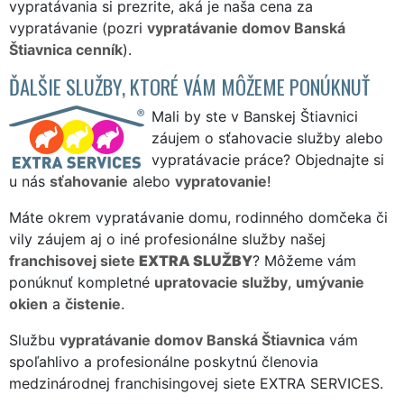
vypratávania si prezrite, aká je naša cena za
vypratávanie (pozri
vypratávanie domov Banská
Štiavnica cenník
).
ĎALŠIE SLUŽBY, KTORÉ VÁM MÔŽEME PONÚKNUŤ
Mali by ste v Banskej Štiavnici
záujem o sťahovacie služby alebo
vypratávacie práce? Objednajte si
u nás
sťahovanie
alebo
vypratovanie
!
Máte okrem vypratávanie domu, rodinného domčeka či
vily záujem aj o iné profesionálne služby našej
franchisovej siete
EXTRA SLUŽBY
? Môžeme vám
ponúknuť kompletné
upratovacie služby
,
umývanie
okien
a
čistenie
.
Službu
vypratávanie domov Banská Štiavnica
vám
spoľahlivo a profesionálne poskytnú členovia
medzinárodnej franchisingovej siete EXTRA SERVICES.