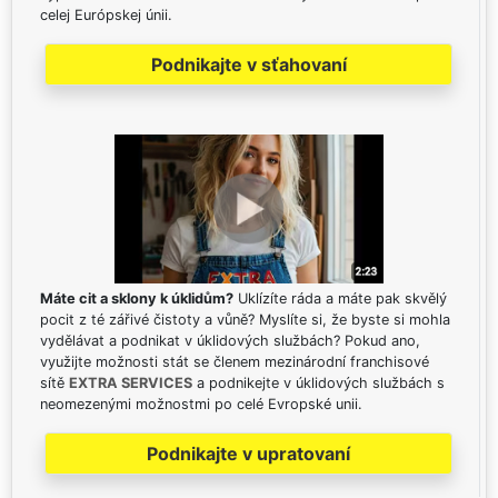
celej Európskej únii.
Podnikajte v sťahovaní
Máte cit a sklony k úklidům?
Uklízíte ráda a máte pak skvělý
pocit z té zářivé čistoty a vůně? Myslíte si, že byste si mohla
vydělávat a podnikat v úklidových službách? Pokud ano,
využijte možnosti stát se členem mezinárodní franchisové
sítě
EXTRA SERVICES
a podnikejte v úklidových službách s
neomezenými možnostmi po celé Evropské unii.
Podnikajte v upratovaní