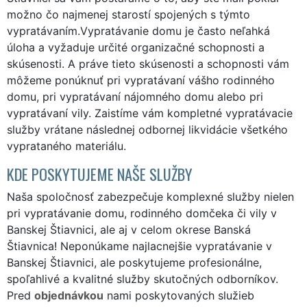
možno čo najmenej starostí spojených s týmto
vypratávaním.Vypratávanie domu je často neľahká
úloha a vyžaduje určité organizačné schopnosti a
skúsenosti. A práve tieto skúsenosti a schopnosti vám
môžeme ponúknuť pri vypratávaní vášho rodinného
domu, pri vypratávaní nájomného domu alebo pri
vypratávaní vily. Zaistíme vám kompletné vypratávacie
služby vrátane následnej odbornej likvidácie všetkého
vyprataného materiálu.
KDE POSKYTUJEME NAŠE SLUŽBY
Naša spoločnosť zabezpečuje komplexné služby nielen
pri vypratávanie domu, rodinného domčeka či vily v
Banskej Štiavnici, ale aj v celom okrese Banská
Štiavnica! Neponúkame najlacnejšie vypratávanie v
Banskej Štiavnici, ale poskytujeme profesionálne,
spoľahlivé a kvalitné služby skutočných odborníkov.
Pred
objednávkou
nami poskytovaných služieb