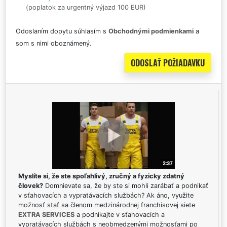
(poplatok za urgentný výjazd 100 EUR)
Odoslaním dopytu súhlasím s
Obchodnými podmienkami
a
som s nimi oboznámený.
Myslíte si, že ste spoľahlivý, zručný a fyzicky zdatný
človek?
Domnievate sa, že by ste si mohli zarábať a podnikať
v sťahovacích a vypratávacích službách? Ak áno, využite
možnosť stať sa členom medzinárodnej franchisovej siete
EXTRA SERVICES
a podnikajte v sťahovacích a
vypratávacích službách s neobmedzenými možnosťami po