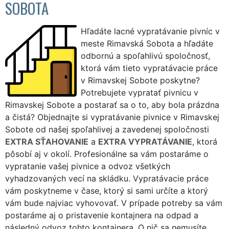
SOBOTA
Hľadáte lacné vypratávanie pivníc v
meste Rimavská Sobota a hľadáte
odbornú a spoľahlivú spoločnosť,
ktorá vám tieto vypratávacie práce
v Rimavskej Sobote poskytne?
Potrebujete vypratať pivnicu v
Rimavskej Sobote a postarať sa o to, aby bola prázdna
a čistá? Objednajte si vypratávanie pivnice v Rimavskej
Sobote od našej spoľahlivej a zavedenej spoločnosti
EXTRA SŤAHOVANIE
a
EXTRA VYPRATÁVANIE
, ktorá
pôsobí aj v okolí. Profesionálne sa vám postaráme o
vypratanie vašej pivnice a odvoz všetkých
vyhadzovaných vecí na skládku. Vypratávacie práce
vám poskytneme v čase, ktorý si sami určíte a ktorý
vám bude najviac vyhovovať. V prípade potreby sa vám
postaráme aj o pristavenie kontajnera na odpad a
následný odvoz tohto kontajnera. O nič sa nemusíte