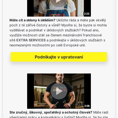
Máte cit a sklony k úklidům?
Uklízíte ráda a máte pak skvělý
pocit z té zářivé čistoty a vůně? Myslíte si, že byste si mohla
vydělávat a podnikat v úklidových službách? Pokud ano,
využijte možnosti stát se členem mezinárodní franchisové
sítě
EXTRA SERVICES
a podnikejte v úklidových službách s
neomezenými možnostmi po celé Evropské unii.
Podnikajte v upratovaní
Ste zručný, šikovný, spoľahlivý a ochotný človek?
Máte radi
všestrannú prácu a komunikáciu s ľuďmi? Myslíte si, že by ste