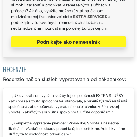
si mohli zarábať a podnikať v remeselných službách a
prácach? Ak áno, využite možnosť stať sa členom
medzinárodnej franchisovej siete
EXTRA SERVICES
a
podnikajte v ľubovoľných remeselných službách s
neobmedzenými možnosťami po celej Európskej únii.
Podnikajte ako remeselník
RECENZIE
Recenzie našich služieb vypratávania od zákazníkov:
Už dvakrát som využila služby tejto spoločnosti EXTRA SLUŽBY.
Raz som sa s touto spoločnosťou sťahovala, a minulý týždeň mi tá istá
spoločnosť zabezpečovala vypratanie mojej pivnice v Rimavskej
Sobote. Zakaždým absolútna spokojnosť. Určite odporúčam.
Kompletné vypratanie pivnice v Rimavskej Sobote a následná
likvidácia všetkého odpadu prebehla úplne perfektne. Veľmi kvalitné
služby tejto spoločnosti odporúčam.