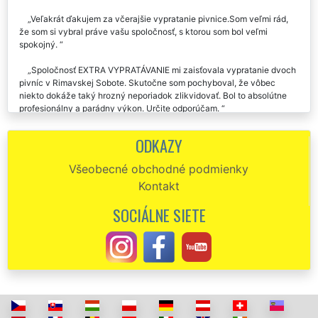
Veľakrát ďakujem za včerajšie vypratanie pivnice.Som veľmi rád,
že som si vybral práve vašu spoločnosť, s ktorou som bol veľmi
spokojný.
Spoločnosť EXTRA VYPRATÁVANIE mi zaisťovala vypratanie dvoch
pivníc v Rimavskej Sobote. Skutočne som pochyboval, že vôbec
niekto dokáže taký hrozný neporiadok zlikvidovať. Bol to absolútne
profesionálny a parádny výkon. Určite odporúčam.
Potrebovala som zabezpečiť vypratanie pivnice v Rimavskej
ODKAZY
Sobote po našej babičke, a práve na túto prácu som si vybrala firmu
EXTRA SLUŽBY. Celá pivnica bola perfektne vyprázdnená za pár
Všeobecné obchodné podmienky
hodín. Určite odporúčam túto spoločnosť.
Kontakt
Vypratanie pivnice v Rimavskej Sobote prebehlo úplne bezchybne
SOCIÁLNE SIETE
a presne v čase, na ktorom sme sa dohodli. Aj cena bola presne taká,
na akej sme sa dohovorili. Tejto firme dávam palec hore.
Prostredníctvom spoločnosti EXTRA SLUŽBY sme potrebovali
zabezpečiť vypratanie niekoľkých pivníc v našom dome v Rimavskej
Sobote. Všetko prebehlo bez akéhokoľvek zádrhu. Profesionálne
práce tejto spoločnosti rozhodne odporúčame.