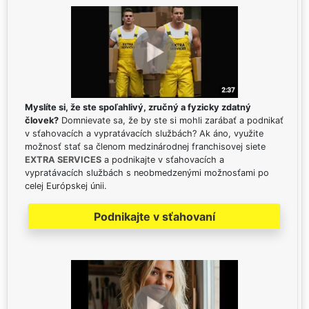
Myslíte si, že ste spoľahlivý, zručný a fyzicky zdatný
človek?
Domnievate sa, že by ste si mohli zarábať a podnikať
v sťahovacích a vypratávacích službách? Ak áno, využite
možnosť stať sa členom medzinárodnej franchisovej siete
EXTRA SERVICES
a podnikajte v sťahovacích a
vypratávacích službách s neobmedzenými možnosťami po
celej Európskej únii.
Podnikajte v sťahovaní