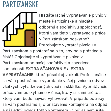
PARTIZÁNSKE
Hľadáte lacné vypratávanie pivníc v
meste Partizánske a hľadáte
odbornú a spoľahlivú spoločnosť,
ktorá vám tieto vypratávacie práce
v Partizánskom poskytne?
Potrebujete vypratať pivnicu v
Partizánskom a postarať sa o to, aby bola prázdna a
čistá? Objednajte si vypratávanie pivnice v
Partizánskom od našej spoľahlivej a zavedenej
spoločnosti
EXTRA SŤAHOVANIE
a
EXTRA
VYPRATÁVANIE
, ktorá pôsobí aj v okolí. Profesionálne
sa vám postaráme o vypratanie vašej pivnice a odvoz
všetkých vyhadzovaných vecí na skládku. Vypratávacie
práce vám poskytneme v čase, ktorý si sami určíte a
ktorý vám bude najviac vyhovovať. V prípade potreby
sa vám postaráme aj o pristavenie kontajnera na odpad
a následný odvoz tohto kontajnera. O nič sa nemusíte