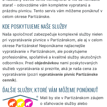
starať - odovzdáme vám kompletne vypratanú a
prázdnu pivnicu. Tento servis vám môžeme ponúknuť v
celom okrese Partizánske.
KDE POSKYTUJEME NAŠE SLUŽBY
Naša spoločnosť zabezpečuje komplexné služby nielen
pri vypratávanie pivnice v Partizánskom, ale aj v celom
okrese Partizánske! Neponúkame najlacnejšie
vypratávanie v Partizánskom, ale poskytujeme
profesionálne, spoľahlivé a kvalitné služby skutočných
odborníkov. Pred
objednávkou
nami poskytovaných
služieb vypratávania si prezrite, aká je naša cena za
vypratávanie (pozri
vypratávanie pivníc Partizánske
cenník
).
ĎALŠIE SLUŽBY, KTORÉ VÁM MÔŽEME PONÚKNUŤ
Mali by ste v Partizánskom záujem
o sťahovacie služby alebo