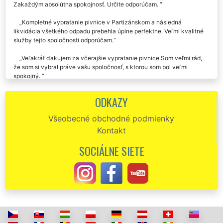
Zakaždým absolútna spokojnosť. Určite odporúčam.
Kompletné vypratanie pivnice v Partizánskom a následná
likvidácia všetkého odpadu prebehla úplne perfektne. Veľmi kvalitné
služby tejto spoločnosti odporúčam.
Veľakrát ďakujem za včerajšie vypratanie pivnice.Som veľmi rád,
že som si vybral práve vašu spoločnosť, s ktorou som bol veľmi
spokojný.
Vypratanie pivnice v Partizánskom prebehlo úplne bezchybne a
ODKAZY
presne v čase, na ktorom sme sa dohodli. Aj cena bola presne taká, na
akej sme sa dohovorili. Tejto firme dávam palec hore.
Všeobecné obchodné podmienky
Kontakt
Spoločnosť EXTRA VYPRATÁVANIE mi zaisťovala vypratanie dvoch
pivníc v Partizánskom. Skutočne som pochyboval, že vôbec niekto
SOCIÁLNE SIETE
dokáže taký hrozný neporiadok zlikvidovať. Bol to absolútne
profesionálny a parádny výkon. Určite odporúčam.
Potrebovala som zabezpečiť vypratanie pivnice v Partizánskom po
našej babičke, a práve na túto prácu som si vybrala firmu EXTRA
SLUŽBY. Celá pivnica bola perfektne vyprázdnená za pár hodín.
Určite odporúčam túto spoločnosť.