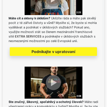
Máte cit a sklony k úklidům?
Uklízíte ráda a máte pak skvělý
pocit z té zářivé čistoty a vůně? Myslíte si, že byste si mohla
vydělávat a podnikat v úklidových službách? Pokud ano,
využijte možnosti stát se členem mezinárodní franchisové
sítě
EXTRA SERVICES
a podnikejte v úklidových službách s
neomezenými možnostmi po celé Evropské unii.
Podnikajte v upratovaní
Ste zručný, šikovný, spoľahlivý a ochotný človek?
Máte radi
všestrannú prácu a komunikáciu s ľuďmi? Myslíte si, že by ste