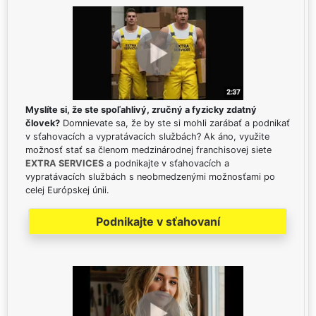
Myslíte si, že ste spoľahlivý, zručný a fyzicky zdatný
človek?
Domnievate sa, že by ste si mohli zarábať a podnikať
v sťahovacích a vypratávacích službách? Ak áno, využite
možnosť stať sa členom medzinárodnej franchisovej siete
EXTRA SERVICES
a podnikajte v sťahovacích a
vypratávacích službách s neobmedzenými možnosťami po
celej Európskej únii.
Podnikajte v sťahovaní