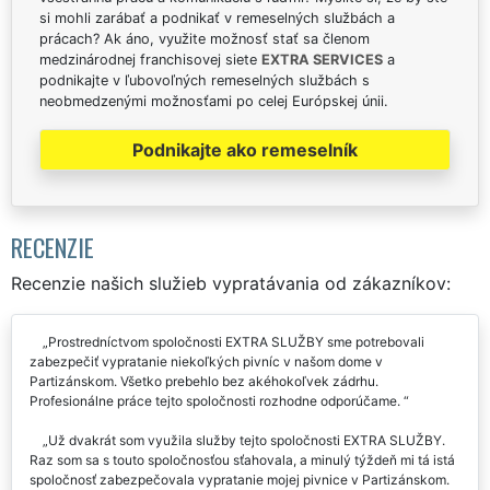
si mohli zarábať a podnikať v remeselných službách a
prácach? Ak áno, využite možnosť stať sa členom
medzinárodnej franchisovej siete
EXTRA SERVICES
a
podnikajte v ľubovoľných remeselných službách s
neobmedzenými možnosťami po celej Európskej únii.
Podnikajte ako remeselník
RECENZIE
Recenzie našich služieb vypratávania od zákazníkov:
Prostredníctvom spoločnosti EXTRA SLUŽBY sme potrebovali
zabezpečiť vypratanie niekoľkých pivníc v našom dome v
Partizánskom. Všetko prebehlo bez akéhokoľvek zádrhu.
Profesionálne práce tejto spoločnosti rozhodne odporúčame.
Už dvakrát som využila služby tejto spoločnosti EXTRA SLUŽBY.
Raz som sa s touto spoločnosťou sťahovala, a minulý týždeň mi tá istá
spoločnosť zabezpečovala vypratanie mojej pivnice v Partizánskom.