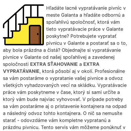
Hľadáte lacné vypratávanie pivníc v
meste Galanta a hľadáte odbornú a
spoľahlivú spoločnosť, ktorá vám
tieto vypratávacie práce v Galante
poskytne? Potrebujete vypratať
pivnicu v Galante a postarať sa o to,
aby bola prázdna a čistá? Objednajte si vypratávanie
pivnice v Galante od našej spoľahlivej a zavedenej
spoločnosti
EXTRA SŤAHOVANIE
a
EXTRA
VYPRATÁVANIE
, ktorá pôsobí aj v okolí. Profesionálne
sa vám postaráme o vypratanie vašej pivnice a odvoz
všetkých vyhadzovaných vecí na skládku. Vypratávacie
práce vám poskytneme v čase, ktorý si sami určíte a
ktorý vám bude najviac vyhovovať. V prípade potreby
sa vám postaráme aj o pristavenie kontajnera na odpad
a následný odvoz tohto kontajnera. O nič sa nemusíte
starať - odovzdáme vám kompletne vypratanú a
prázdnu pivnicu. Tento servis vám môžeme ponúknuť v