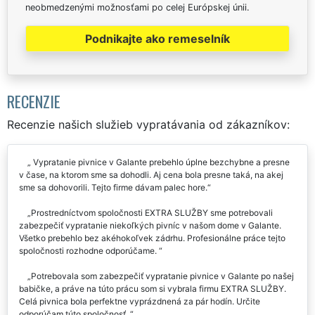
neobmedzenými možnosťami po celej Európskej únii.
Podnikajte ako remeselník
RECENZIE
Recenzie našich služieb vypratávania od zákazníkov:
Vypratanie pivnice v Galante prebehlo úplne bezchybne a presne
v čase, na ktorom sme sa dohodli. Aj cena bola presne taká, na akej
sme sa dohovorili. Tejto firme dávam palec hore.
Prostredníctvom spoločnosti EXTRA SLUŽBY sme potrebovali
zabezpečiť vypratanie niekoľkých pivníc v našom dome v Galante.
Všetko prebehlo bez akéhokoľvek zádrhu. Profesionálne práce tejto
spoločnosti rozhodne odporúčame.
Potrebovala som zabezpečiť vypratanie pivnice v Galante po našej
babičke, a práve na túto prácu som si vybrala firmu EXTRA SLUŽBY.
Celá pivnica bola perfektne vyprázdnená za pár hodín. Určite
odporúčam túto spoločnosť.