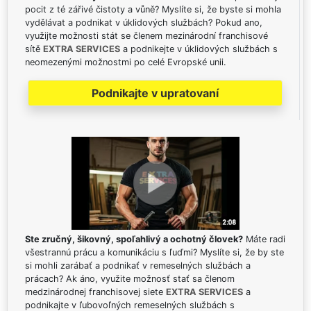
pocit z té zářivé čistoty a vůně? Myslíte si, že byste si mohla
vydělávat a podnikat v úklidových službách? Pokud ano,
využijte možnosti stát se členem mezinárodní franchisové
sítě
EXTRA SERVICES
a podnikejte v úklidových službách s
neomezenými možnostmi po celé Evropské unii.
Podnikajte v upratovaní
Ste zručný, šikovný, spoľahlivý a ochotný človek?
Máte radi
všestrannú prácu a komunikáciu s ľuďmi? Myslíte si, že by ste
si mohli zarábať a podnikať v remeselných službách a
prácach? Ak áno, využite možnosť stať sa členom
medzinárodnej franchisovej siete
EXTRA SERVICES
a
podnikajte v ľubovoľných remeselných službách s