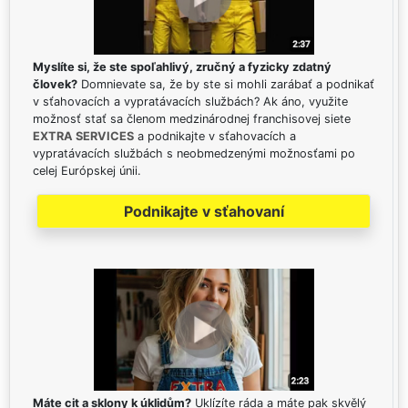
Myslíte si, že ste spoľahlivý, zručný a fyzicky zdatný
človek?
Domnievate sa, že by ste si mohli zarábať a podnikať
v sťahovacích a vypratávacích službách? Ak áno, využite
možnosť stať sa členom medzinárodnej franchisovej siete
EXTRA SERVICES
a podnikajte v sťahovacích a
vypratávacích službách s neobmedzenými možnosťami po
celej Európskej únii.
Podnikajte v sťahovaní
Máte cit a sklony k úklidům?
Uklízíte ráda a máte pak skvělý