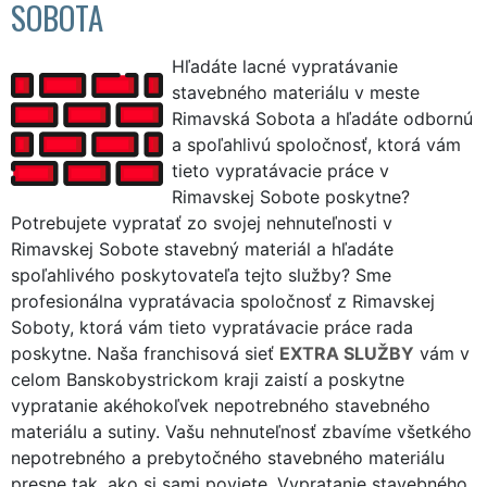
SOBOTA
Hľadáte lacné vypratávanie
stavebného materiálu v meste
Rimavská Sobota a hľadáte odbornú
a spoľahlivú spoločnosť, ktorá vám
tieto vypratávacie práce v
Rimavskej Sobote poskytne?
Potrebujete vypratať zo svojej nehnuteľnosti v
Rimavskej Sobote stavebný materiál a hľadáte
spoľahlivého poskytovateľa tejto služby? Sme
profesionálna vypratávacia spoločnosť z Rimavskej
Soboty, ktorá vám tieto vypratávacie práce rada
poskytne. Naša franchisová sieť
EXTRA SLUŽBY
vám v
celom Banskobystrickom kraji zaistí a poskytne
vypratanie akéhokoľvek nepotrebného stavebného
materiálu a sutiny. Vašu nehnuteľnosť zbavíme všetkého
nepotrebného a prebytočného stavebného materiálu
presne tak, ako si sami poviete. Vypratanie stavebného