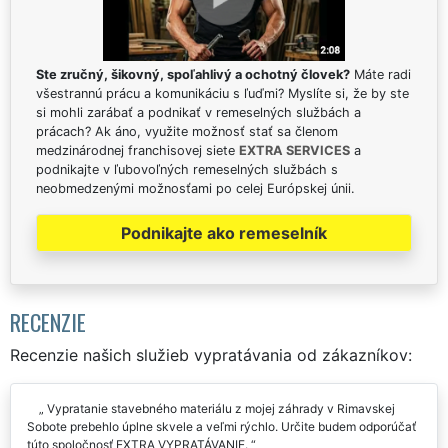
Ste zručný, šikovný, spoľahlivý a ochotný človek?
Máte radi
všestrannú prácu a komunikáciu s ľuďmi? Myslíte si, že by ste
si mohli zarábať a podnikať v remeselných službách a
prácach? Ak áno, využite možnosť stať sa členom
medzinárodnej franchisovej siete
EXTRA SERVICES
a
podnikajte v ľubovoľných remeselných službách s
neobmedzenými možnosťami po celej Európskej únii.
Podnikajte ako remeselník
RECENZIE
Recenzie našich služieb vypratávania od zákazníkov:
Vypratanie stavebného materiálu z mojej záhrady v Rimavskej
Sobote prebehlo úplne skvele a veľmi rýchlo. Určite budem odporúčať
túto spoločnosť EXTRA VYPRATÁVANIE.