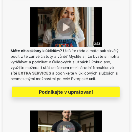
Máte cit a sklony k úklidům?
Uklízíte ráda a máte pak skvělý
pocit z té zářivé čistoty a vůně? Myslíte si, že byste si mohla
vydělávat a podnikat v úklidových službách? Pokud ano,
využijte možnosti stát se členem mezinárodní franchisové
sítě
EXTRA SERVICES
a podnikejte v úklidových službách s
neomezenými možnostmi po celé Evropské unii.
Podnikajte v upratovaní