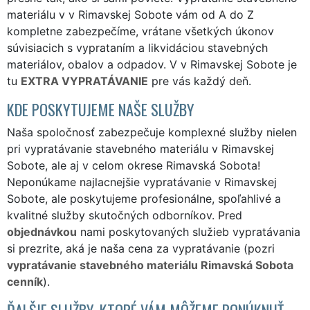
materiálu v v Rimavskej Sobote vám od A do Z
kompletne zabezpečíme, vrátane všetkých úkonov
súvisiacich s vyprataním a likvidáciou stavebných
materiálov, obalov a odpadov. V v Rimavskej Sobote je
tu
EXTRA VYPRATÁVANIE
pre vás každý deň.
KDE POSKYTUJEME NAŠE SLUŽBY
Naša spoločnosť zabezpečuje komplexné služby nielen
pri vypratávanie stavebného materiálu v Rimavskej
Sobote, ale aj v celom okrese Rimavská Sobota!
Neponúkame najlacnejšie vypratávanie v Rimavskej
Sobote, ale poskytujeme profesionálne, spoľahlivé a
kvalitné služby skutočných odborníkov. Pred
objednávkou
nami poskytovaných služieb vypratávania
si prezrite, aká je naša cena za vypratávanie (pozri
vypratávanie stavebného materiálu Rimavská Sobota
cenník
).
ĎALŠIE SLUŽBY, KTORÉ VÁM MÔŽEME PONÚKNUŤ