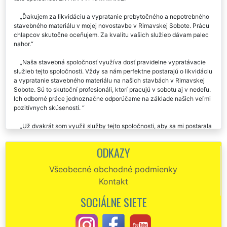
Ďakujem za likvidáciu a vypratanie prebytočného a nepotrebného
stavebného materiálu v mojej novostavbe v Rimavskej Sobote. Prácu
chlapcov skutočne oceňujem. Za kvalitu vašich služieb dávam palec
nahor.
Naša stavebná spoločnosť využíva dosť pravidelne vypratávacie
služieb tejto spoločnosti. Vždy sa nám perfektne postarajú o likvidáciu
a vypratanie stavebného materiálu na našich stavbách v Rimavskej
Sobote. Sú to skutoční profesionáli, ktorí pracujú v sobotu aj v nedeľu.
Ich odborné práce jednoznačne odporúčame na základe našich veľmi
pozitívnych skúseností.
Už dvakrát som využil služby tejto spoločnosti, aby sa mi postarala
o vypratanie starého stavebného materiálu na stavbe v Rimavskej
Sobote a samozrejme aby zaistili i jeho likvidáciu. So službami firmy
ODKAZY
EXTRA VYPRATÁVANIE som veľmi spokojný. Vždy presne sedelo
všetko, na čom sme sa dohodli. Určite odporúčam využívať služby
Všeobecné obchodné podmienky
tejto spoločnosti.
Kontakt
Spoločnosť EXTRA SLUŽBY mi zaisťovala vypratanie starého
SOCIÁLNE SIETE
stavebného materiálu v Rimavskej Sobote, ktorý sa nachádzal v
nehnuteľnosti, ktorú som zakúpil. Ich profesionálne služby môžem
vrelo odporučiť.