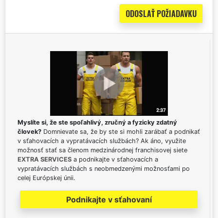
Myslíte si, že ste spoľahlivý, zručný a fyzicky zdatný
človek?
Domnievate sa, že by ste si mohli zarábať a podnikať
v sťahovacích a vypratávacích službách? Ak áno, využite
možnosť stať sa členom medzinárodnej franchisovej siete
EXTRA SERVICES
a podnikajte v sťahovacích a
vypratávacích službách s neobmedzenými možnosťami po
celej Európskej únii.
Podnikajte v sťahovaní