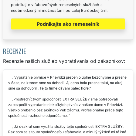
podnikajte v ľubovoľných remeselných službách s
neobmedzenými možnosťami po celej Európskej únii.
Podnikajte ako remeselník
RECENZIE
Recenzie našich služieb vypratávania od zákazníkov:
Vypratanie pivnice v Prievidzi prebehlo úplne bezchybne a presne
v čase, na ktorom sme sa dohodli. Aj cena bola presne taká, na akej
sme sa dohovorili. Tejto firme dávam palec hore.
Prostredníctvom spoločnosti EXTRA SLUŽBY sme potrebovali
zabezpečiť vypratanie niekoľkých pivníc v našom dome v Prievidzi.
Všetko prebehlo bez akéhokoľvek zádrhu. Profesionálne práce tejto
spoločnosti rozhodne odporúčame.
Už dvakrát som využila služby tejto spoločnosti EXTRA SLUŽBY.
Raz som sa s touto spoločnosťou sťahovala, a minulý týždeň mi tá istá