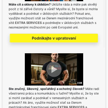
Máte cit a sklony k úklidům?
Uklízíte ráda a máte pak skvělý
pocit z té zářivé čistoty a vůně? Myslíte si, že byste si mohla
vydělávat a podnikat v úklidových službách? Pokud ano,
využijte možnosti stát se členem mezinárodní franchisové
sítě
EXTRA SERVICES
a podnikejte v úklidových službách s
neomezenými možnostmi po celé Evropské unii.
Podnikajte v upratovaní
Ste zručný, šikovný, spoľahlivý a ochotný človek?
Máte radi
všestrannú prácu a komunikáciu s ľuďmi? Myslíte si, že by ste
si mohli zarábať a podnikať v remeselných službách a
prácach? Ak áno, využite možnosť stať sa členom
medzinárodnej franchisovej siete
EXTRA SERVICES
a