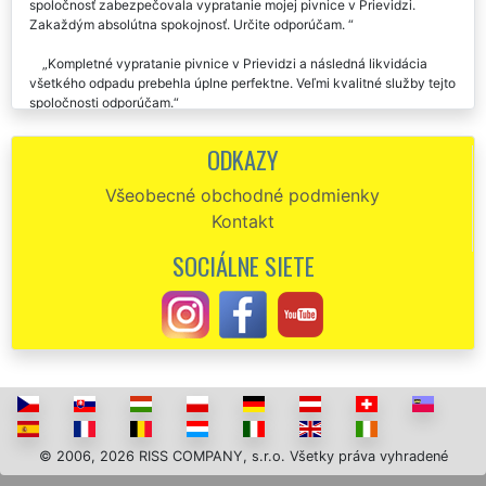
spoločnosť zabezpečovala vypratanie mojej pivnice v Prievidzi.
Zakaždým absolútna spokojnosť. Určite odporúčam.
Kompletné vypratanie pivnice v Prievidzi a následná likvidácia
všetkého odpadu prebehla úplne perfektne. Veľmi kvalitné služby tejto
spoločnosti odporúčam.
Veľakrát ďakujem za včerajšie vypratanie pivnice.Som veľmi rád,
ODKAZY
že som si vybral práve vašu spoločnosť, s ktorou som bol veľmi
spokojný.
Všeobecné obchodné podmienky
Kontakt
Spoločnosť EXTRA VYPRATÁVANIE mi zaisťovala vypratanie dvoch
pivníc v Prievidzi. Skutočne som pochyboval, že vôbec niekto dokáže
SOCIÁLNE SIETE
taký hrozný neporiadok zlikvidovať. Bol to absolútne profesionálny a
parádny výkon. Určite odporúčam.
Potrebovala som zabezpečiť vypratanie pivnice v Prievidzi po
našej babičke, a práve na túto prácu som si vybrala firmu EXTRA
SLUŽBY. Celá pivnica bola perfektne vyprázdnená za pár hodín.
Určite odporúčam túto spoločnosť.
© 2006, 2026 RISS COMPANY, s.r.o. Všetky práva vyhradené