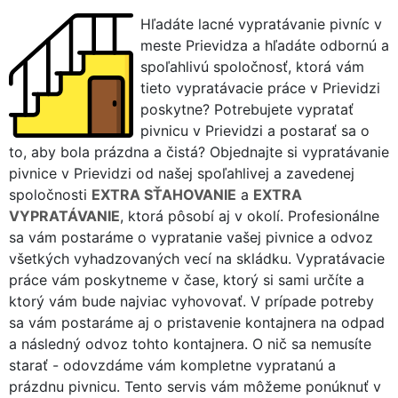
Hľadáte lacné vypratávanie pivníc v
meste Prievidza a hľadáte odbornú a
spoľahlivú spoločnosť, ktorá vám
tieto vypratávacie práce v Prievidzi
poskytne? Potrebujete vypratať
pivnicu v Prievidzi a postarať sa o
to, aby bola prázdna a čistá? Objednajte si vypratávanie
pivnice v Prievidzi od našej spoľahlivej a zavedenej
spoločnosti
EXTRA SŤAHOVANIE
a
EXTRA
VYPRATÁVANIE
, ktorá pôsobí aj v okolí. Profesionálne
sa vám postaráme o vypratanie vašej pivnice a odvoz
všetkých vyhadzovaných vecí na skládku. Vypratávacie
práce vám poskytneme v čase, ktorý si sami určíte a
ktorý vám bude najviac vyhovovať. V prípade potreby
sa vám postaráme aj o pristavenie kontajnera na odpad
a následný odvoz tohto kontajnera. O nič sa nemusíte
starať - odovzdáme vám kompletne vypratanú a
prázdnu pivnicu. Tento servis vám môžeme ponúknuť v