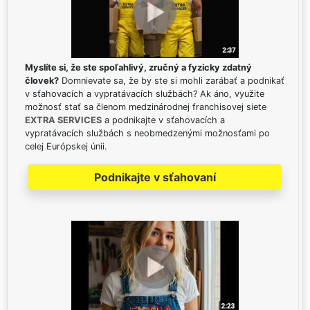
Myslíte si, že ste spoľahlivý, zručný a fyzicky zdatný
človek?
Domnievate sa, že by ste si mohli zarábať a podnikať
v sťahovacích a vypratávacích službách? Ak áno, využite
možnosť stať sa členom medzinárodnej franchisovej siete
EXTRA SERVICES
a podnikajte v sťahovacích a
vypratávacích službách s neobmedzenými možnosťami po
celej Európskej únii.
Podnikajte v sťahovaní