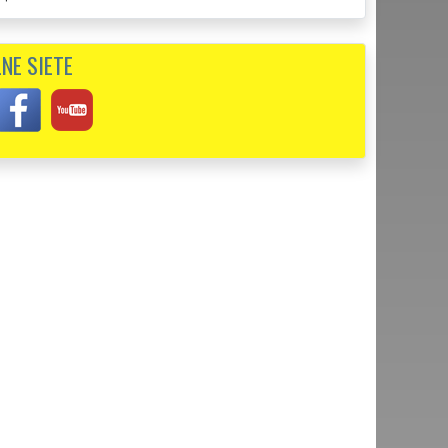
ve na túto prácu som si vybrala firmu EXTRA SLUŽBY. Celá
NE SIETE