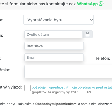
te si formulár alebo nás kontaktujte cez
WhatsApp
a
m
Telefón
ámka
tný výjazd
požadujem uprednostniť moju objednávku pred osta
(poplatok za urgentný výjazd 100 EUR)
ním dopytu súhlasím s
Obchodnými podmienkami
a som s nimi oboznám