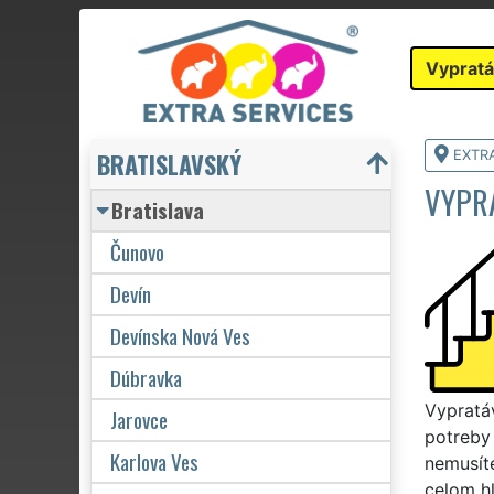
Vypratá
BRATISLAVSKÝ
EXTR
VYPRA
Bratislava
Čunovo
Devín
Devínska Nová Ves
Dúbravka
Vypratáv
Jarovce
potreby 
Karlova Ves
nemusít
celom h