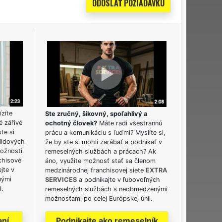
ízíte
Ste zručný, šikovný, spoľahlivý a
é zářivé
ochotný človek?
Máte radi všestrannú
ste si
prácu a komunikáciu s ľuďmi? Myslíte si,
lidových
že by ste si mohli zarábať a podnikať v
možnosti
remeselných službách a prácach? Ak
chisové
áno, využite možnosť stať sa členom
jte v
medzinárodnej franchisovej siete
EXTRA
nými
SERVICES
a podnikajte v ľubovoľných
i.
remeselných službách s neobmedzenými
možnosťami po celej Európskej únii.
aní
Podnikajte ako remeselník