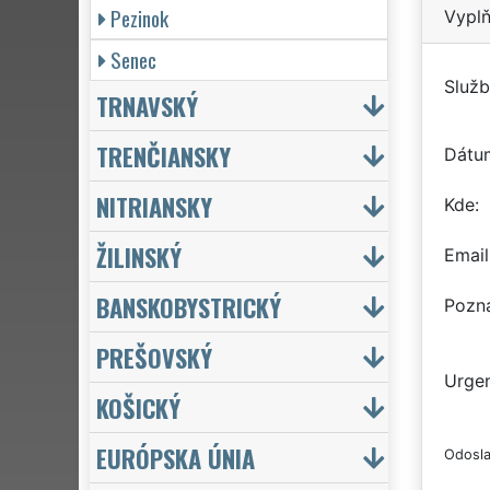
Pezinok
Vyplň
Senec
Služb
TRNAVSKÝ
TRENČIANSKY
Dátu
NITRIANSKY
Kde
ŽILINSKÝ
Email
BANSKOBYSTRICKÝ
Pozn
PREŠOVSKÝ
Urgen
KOŠICKÝ
EURÓPSKA ÚNIA
Odosla