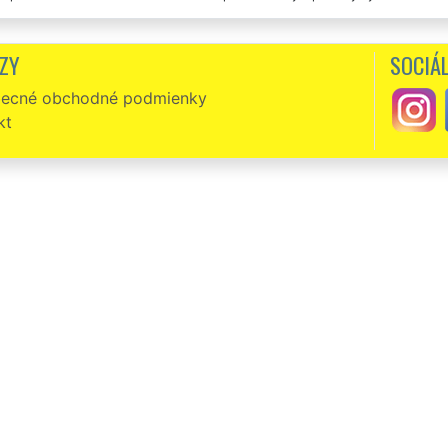
bovala som zabezpečiť vypratanie pivnice v Bratislave po našej babičke, a prá
bola perfektne vyprázdnená za pár hodín. Určite odporúčam túto spoločnosť.
ZY
SOCIÁL
ecné obchodné podmienky
kt