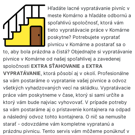
Hľadáte lacné vypratávanie pivníc v
meste Komárno a hľadáte odbornú a
spoľahlivú spoločnosť, ktorá vám
tieto vypratávacie práce v Komárne
poskytne? Potrebujete vypratať
pivnicu v Komárne a postarať sa o
to, aby bola prázdna a čistá? Objednajte si vypratávanie
pivnice v Komárne od našej spoľahlivej a zavedenej
spoločnosti
EXTRA SŤAHOVANIE
a
EXTRA
VYPRATÁVANIE
, ktorá pôsobí aj v okolí. Profesionálne
sa vám postaráme o vypratanie vašej pivnice a odvoz
všetkých vyhadzovaných vecí na skládku. Vypratávacie
práce vám poskytneme v čase, ktorý si sami určíte a
ktorý vám bude najviac vyhovovať. V prípade potreby
sa vám postaráme aj o pristavenie kontajnera na odpad
a následný odvoz tohto kontajnera. O nič sa nemusíte
starať - odovzdáme vám kompletne vypratanú a
prázdnu pivnicu. Tento servis vám môžeme ponúknuť v