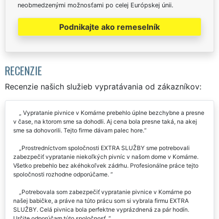
neobmedzenými možnosťami po celej Európskej únii.
Podnikajte ako remeselník
RECENZIE
Recenzie našich služieb vypratávania od zákazníkov:
Vypratanie pivnice v Komárne prebehlo úplne bezchybne a presne
v čase, na ktorom sme sa dohodli. Aj cena bola presne taká, na akej
sme sa dohovorili. Tejto firme dávam palec hore.
Prostredníctvom spoločnosti EXTRA SLUŽBY sme potrebovali
zabezpečiť vypratanie niekoľkých pivníc v našom dome v Komárne.
Všetko prebehlo bez akéhokoľvek zádrhu. Profesionálne práce tejto
spoločnosti rozhodne odporúčame.
Potrebovala som zabezpečiť vypratanie pivnice v Komárne po
našej babičke, a práve na túto prácu som si vybrala firmu EXTRA
SLUŽBY. Celá pivnica bola perfektne vyprázdnená za pár hodín.
Určite odporúčam túto spoločnosť.