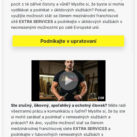
pocit z té zářivé čistoty a vůně? Myslíte si, že byste si mohla
vydělávat a podnikat v úklidových službách? Pokud ano,
využijte možnosti stát se členem mezinárodní franchisové
sítě
EXTRA SERVICES
a podnikejte v úklidových službách s
neomezenými možnostmi po celé Evropské unii.
Podnikajte v upratovaní
Ste zručný, šikovný, spoľahlivý a ochotný človek?
Máte radi
všestrannú prácu a komunikáciu s ľuďmi? Myslíte si, že by ste
si mohli zarábať a podnikať v remeselných službách a
prácach? Ak áno, využite možnosť stať sa členom
medzinárodnej franchisovej siete
EXTRA SERVICES
a
podnikajte v ľubovoľných remeselných službách s