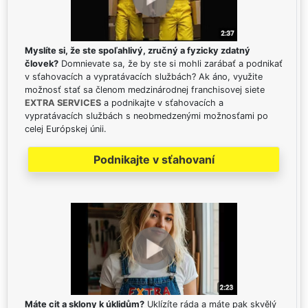
Myslíte si, že ste spoľahlivý, zručný a fyzicky zdatný
človek?
Domnievate sa, že by ste si mohli zarábať a podnikať
v sťahovacích a vypratávacích službách? Ak áno, využite
možnosť stať sa členom medzinárodnej franchisovej siete
EXTRA SERVICES
a podnikajte v sťahovacích a
vypratávacích službách s neobmedzenými možnosťami po
celej Európskej únii.
Podnikajte v sťahovaní
Máte cit a sklony k úklidům?
Uklízíte ráda a máte pak skvělý