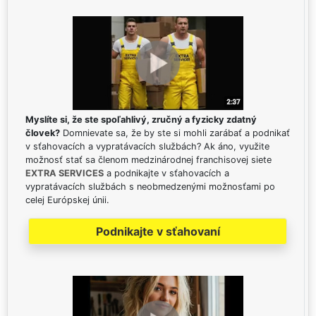
Myslíte si, že ste spoľahlivý, zručný a fyzicky zdatný
človek?
Domnievate sa, že by ste si mohli zarábať a podnikať
v sťahovacích a vypratávacích službách? Ak áno, využite
možnosť stať sa členom medzinárodnej franchisovej siete
EXTRA SERVICES
a podnikajte v sťahovacích a
vypratávacích službách s neobmedzenými možnosťami po
celej Európskej únii.
Podnikajte v sťahovaní