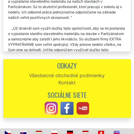
a vypratanie stavebného materiálu na našich stavbách v
Partizánskom. Sú to skutoční profesionáli, ktorí pracujú v sobotu aj v
nedeľu. Ich odborné práce jednoznačne odporúčame na základe
našich veľmi pozitívnych skúseností.
Už dvakrát som využil služby tejto spoločnosti, aby sa mi postarala
o vypratanie starého stavebného materiálu na stavbe v Partizánskom
a samozrejme aby zaistili i jeho likvidáciu. So službami firmy EXTRA
VYPRATÁVANIE som veľmi spokojný. Vždy presne sedelo všetko, na
čom sme sa dohodli. Určite odporúčam využívať služby tejto
spoločnosti.
ODKAZY
Vypratanie stavebného materiálu z mojej záhrady v Partizánskom
prebehlo úplne skvele a veľmi rýchlo. Určite budem odporúčať túto
Všeobecné obchodné podmienky
spoločnosť EXTRA VYPRATÁVANIE.
Kontakt
Ďakujem za likvidáciu a vypratanie prebytočného a nepotrebného
SOCIÁLNE SIETE
stavebného materiálu v mojej novostavbe v Partizánskom. Prácu
chlapcov skutočne oceňujem. Za kvalitu vašich služieb dávam palec
nahor.