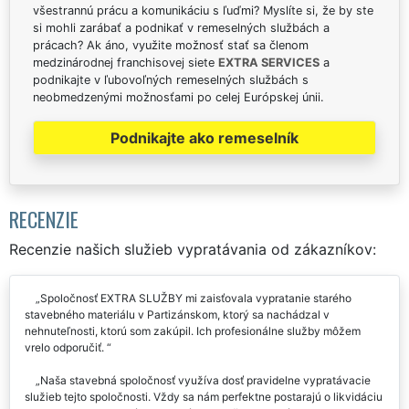
všestrannú prácu a komunikáciu s ľuďmi? Myslíte si, že by ste
si mohli zarábať a podnikať v remeselných službách a
prácach? Ak áno, využite možnosť stať sa členom
medzinárodnej franchisovej siete
EXTRA SERVICES
a
podnikajte v ľubovoľných remeselných službách s
neobmedzenými možnosťami po celej Európskej únii.
Podnikajte ako remeselník
RECENZIE
Recenzie našich služieb vypratávania od zákazníkov:
Spoločnosť EXTRA SLUŽBY mi zaisťovala vypratanie starého
stavebného materiálu v Partizánskom, ktorý sa nachádzal v
nehnuteľnosti, ktorú som zakúpil. Ich profesionálne služby môžem
vrelo odporučiť.
Naša stavebná spoločnosť využíva dosť pravidelne vypratávacie
služieb tejto spoločnosti. Vždy sa nám perfektne postarajú o likvidáciu