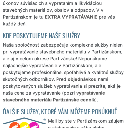
úkonov súvisiacich s vyprataním a likvidáciou
stavebných materiálov, obalov a odpadov. V v
Partizánskom je tu
EXTRA VYPRATÁVANIE
pre vás
každý deň.
KDE POSKYTUJEME NAŠE SLUŽBY
Naša spoločnosť zabezpečuje komplexné služby nielen
pri vypratávanie stavebného materiálu v Partizánskom,
ale aj v celom okrese Partizánske! Neponúkame
najlacnejšie vypratávanie v Partizánskom, ale
poskytujeme profesionálne, spoľahlivé a kvalitné služby
skutočných odborníkov. Pred
objednávkou
nami
poskytovaných služieb vypratávania si prezrite, aká je
naša cena za vypratávanie (pozri
vypratávanie
stavebného materiálu Partizánske cenník
).
ĎALŠIE SLUŽBY, KTORÉ VÁM MÔŽEME PONÚKNUŤ
Mali by ste v Partizánskom záujem
o sťahovacie služby alebo