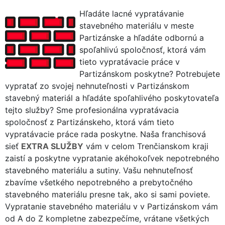
Hľadáte lacné vypratávanie
stavebného materiálu v meste
Partizánske a hľadáte odbornú a
spoľahlivú spoločnosť, ktorá vám
tieto vypratávacie práce v
Partizánskom poskytne? Potrebujete
vypratať zo svojej nehnuteľnosti v Partizánskom
stavebný materiál a hľadáte spoľahlivého poskytovateľa
tejto služby? Sme profesionálna vypratávacia
spoločnosť z Partizánskeho, ktorá vám tieto
vypratávacie práce rada poskytne. Naša franchisová
sieť
EXTRA SLUŽBY
vám v celom Trenčianskom kraji
zaistí a poskytne vypratanie akéhokoľvek nepotrebného
stavebného materiálu a sutiny. Vašu nehnuteľnosť
zbavíme všetkého nepotrebného a prebytočného
stavebného materiálu presne tak, ako si sami poviete.
Vypratanie stavebného materiálu v v Partizánskom vám
od A do Z kompletne zabezpečíme, vrátane všetkých