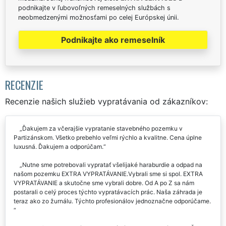
podnikajte v ľubovoľných remeselných službách s
neobmedzenými možnosťami po celej Európskej únii.
Podnikajte ako remeselník
RECENZIE
Recenzie našich služieb vypratávania od zákazníkov:
Ďakujem za včerajšie vypratanie stavebného pozemku v
Partizánskom. Všetko prebehlo veľmi rýchlo a kvalitne. Cena úplne
luxusná. Ďakujem a odporúčam.
Nutne sme potrebovali vypratať všelijaké haraburdie a odpad na
našom pozemku EXTRA VYPRATÁVANIE.Vybrali sme si spol. EXTRA
VYPRATÁVANIE a skutočne sme vybrali dobre. Od A po Z sa nám
postarali o celý proces týchto vypratávacích prác. Naša záhrada je
teraz ako zo žurnálu. Týchto profesionálov jednoznačne odporúčame.