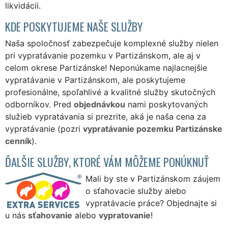
likvidácii.
KDE POSKYTUJEME NAŠE SLUŽBY
Naša spoločnosť zabezpečuje komplexné služby nielen
pri vypratávanie pozemku v Partizánskom, ale aj v
celom okrese Partizánske! Neponúkame najlacnejšie
vypratávanie v Partizánskom, ale poskytujeme
profesionálne, spoľahlivé a kvalitné služby skutočných
odborníkov. Pred
objednávkou
nami poskytovaných
služieb vypratávania si prezrite, aká je naša cena za
vypratávanie (pozri
vypratávanie pozemku Partizánske
cenník
).
ĎALŠIE SLUŽBY, KTORÉ VÁM MÔŽEME PONÚKNUŤ
Mali by ste v Partizánskom záujem
o sťahovacie služby alebo
vypratávacie práce? Objednajte si
u nás
sťahovanie
alebo
vypratovanie
!