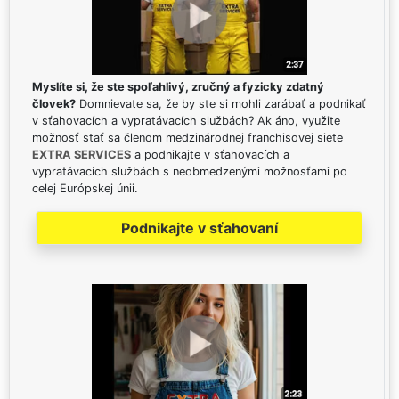
Myslíte si, že ste spoľahlivý, zručný a fyzicky zdatný
človek?
Domnievate sa, že by ste si mohli zarábať a podnikať
v sťahovacích a vypratávacích službách? Ak áno, využite
možnosť stať sa členom medzinárodnej franchisovej siete
EXTRA SERVICES
a podnikajte v sťahovacích a
vypratávacích službách s neobmedzenými možnosťami po
celej Európskej únii.
Podnikajte v sťahovaní