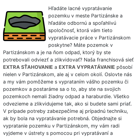
Hľadáte lacné vypratávanie
pozemku v meste Partizánske a
hľadáte odbornú a spoľahlivú
spoločnosť, ktorá vám tieto
vypratávacie práce v Partizánskom
poskytne? Máte pozemok v
Partizánskom a je na ňom odpad, ktorý by ste
potrebovali odviezť a zlikvidovať? Naša franchisová sieť
EXTRA SŤAHOVANIE
a
EXTRA VYPRATÁVANIE
pôsobí
nielen v Partizánskom, ale aj v celom okolí. Oslovte nás
a my vám pomôžeme s vyprataním vášho pozemku či
pozemkov a postaráme sa o to, aby ste na svojich
pozemkoch nemali žiadny odpad a haraburdie. Všetko
odvezieme a zlikvidujeme tak, ako si budete sami priať.
V prípade potreby zabezpečíme aj prípadnú techniku,
ak by bola na vypratávanie potrebná. Objednajte si
vypratanie pozemku v Partizánskom, my vám radi
vyjdeme v ústrety s pomocou pri vypratávaní a