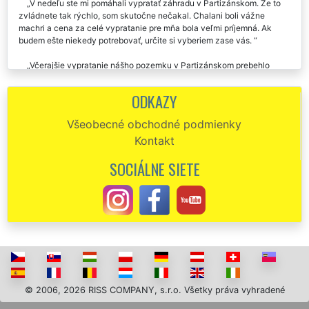
V nedeľu ste mi pomáhali vypratať záhradu v Partizánskom. Že to
zvládnete tak rýchlo, som skutočne nečakal. Chalani boli vážne
machri a cena za celé vypratanie pre mňa bola veľmi príjemná. Ak
budem ešte niekedy potrebovať, určite si vyberiem zase vás.
Včerajšie vypratanie nášho pozemku v Partizánskom prebehlo
úplne skvele. Chcel by som poďakovať všetkým Vašim pracovníkom
za ich ústretovosť a ochotu.
ODKAZY
Dobrý večer. Chcela by som vám veľmi poďakovať za pomoc, ktorú
Všeobecné obchodné podmienky
ste mi poskytli pri vypratávaní môjho pozemku v Partizánskom.
Kontakt
Pravdupovediac som veľmi neverila tomu, že by to niekto dokázal. Je
poznať, že ste odborníci na pravom mieste. Určite vás budem ďalej
SOCIÁLNE SIETE
odporúčať.
Vypratanie parcely v Partizánskom prebehlo veľmi rýchlo a veľmi
kvalitne. Parcela je teraz čistá a pripravená na predaj. Ďakujem touto
cestou spoločnosti EXTRA VYPRATÁVANIE za ich vynikajúcu prácu.
© 2006, 2026 RISS COMPANY, s.r.o. Všetky práva vyhradené