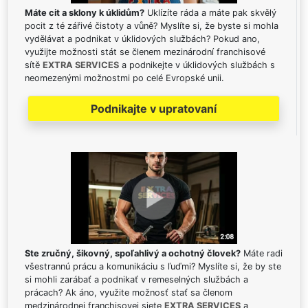
Máte cit a sklony k úklidům?
Uklízíte ráda a máte pak skvělý
pocit z té zářivé čistoty a vůně? Myslíte si, že byste si mohla
vydělávat a podnikat v úklidových službách? Pokud ano,
využijte možnosti stát se členem mezinárodní franchisové
sítě
EXTRA SERVICES
a podnikejte v úklidových službách s
neomezenými možnostmi po celé Evropské unii.
Podnikajte v upratovaní
Ste zručný, šikovný, spoľahlivý a ochotný človek?
Máte radi
všestrannú prácu a komunikáciu s ľuďmi? Myslíte si, že by ste
si mohli zarábať a podnikať v remeselných službách a
prácach? Ak áno, využite možnosť stať sa členom
medzinárodnej franchisovej siete
EXTRA SERVICES
a