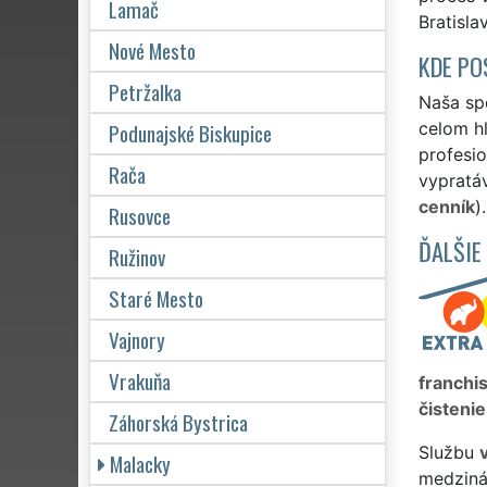
Lamač
Bratisla
Nové Mesto
KDE PO
Petržalka
Naša spo
Podunajské Biskupice
celom hl
profesio
Rača
vypratáv
cenník
).
Rusovce
ĎALŠIE
Ružinov
Staré Mesto
Vajnory
Vrakuňa
franchi
čistenie
Záhorská Bystrica
Službu
Malacky
medziná