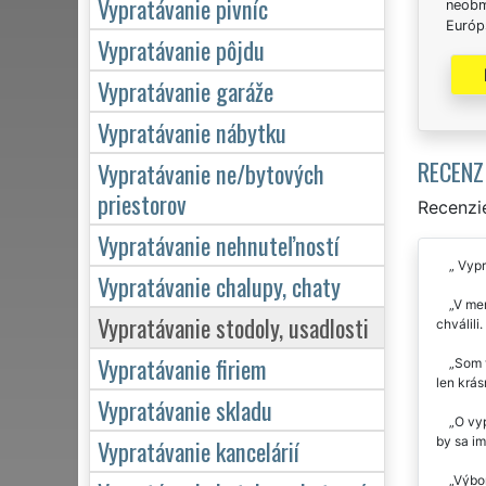
Vypratávanie pivníc
neobm
Európs
Vypratávanie pôjdu
Vypratávanie garáže
Vypratávanie nábytku
RECENZ
Vypratávanie ne/bytových
priestorov
Recenzie
Vypratávanie nehnuteľností
Vypra
Vypratávanie chalupy, chaty
V men
Vypratávanie stodoly, usadlosti
chválili
Vypratávanie firiem
Som v
len krás
Vypratávanie skladu
O vyp
by sa im
Vypratávanie kancelárií
Výbor