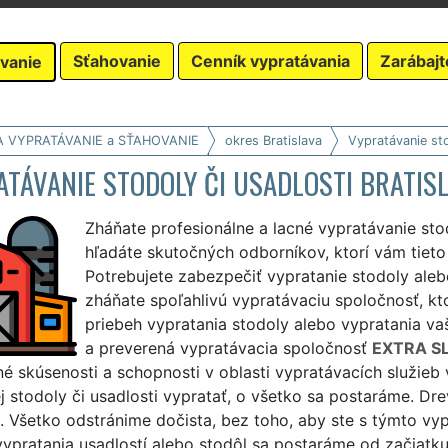
Sťahovanie
Cenník vypratávania
Zarábajt
vanie
A VYPRATÁVANIE a SŤAHOVANIE
okres Bratislava
Vypratávanie sto
TÁVANIE STODOLY ČI USADLOSTI BRATIS
Zháňate profesionálne a lacné vypratávanie stod
hľadáte skutočných odborníkov, ktorí vám tieto
Potrebujete zabezpečiť vypratanie stodoly aleb
zháňate spoľahlivú vypratávaciu spoločnosť, kt
priebeh vypratania stodoly alebo vypratania v
a preverená vypratávacia spoločnosť
EXTRA S
é skúsenosti a schopnosti v oblasti vypratávacích služieb 
j stodoly či usadlosti vypratať, o všetko sa postaráme. Drevo
 Všetko odstránime dočista, bez toho, aby ste s týmto vyp
ypratania usadlostí alebo stodôl sa postaráme od začiatku 