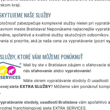
vskom kraji.
SKYTUJEME NAŠE SLUŽBY
ločnosť zabezpečuje komplexné služby nielen pri vypratávan
avnom meste Bratislava! Neponúkame najlacnejšie vypratáv
nálne, spoľahlivé a kvalitné služby skutočných odborníkov
ania si prezrite, aká je naša cena za vypratávanie (pozri
vy
 SLUŽBY, KTORÉ VÁM MÔŽEME PONÚKNUŤ
Mali by ste v Bratislave záujem o sťahovacie 
nás
sťahovanie
alebo
vypratovanie
!
Máte okrem vypratávanie stodoly či usadlosti 
sovej siete
EXTRA SLUŽBY
? Môžeme vám ponúknuť komp
.
vypratávanie stodoly, usadlosti Bratislava
vám spoľahlivo a
rodnej franchisingovej siete EXTRA SERVICES.