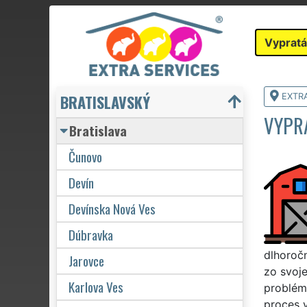
Vypratá
BRATISLAVSKÝ
EXTR
VYPRA
Bratislava
Čunovo
Devín
Devínska Nová Ves
Dúbravka
dlhoročn
Jarovce
zo svoje
Karlova Ves
problém.
proces v