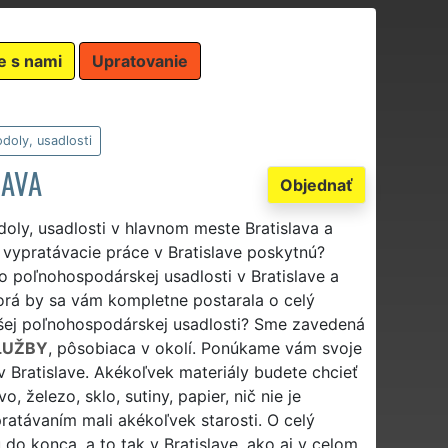
e s nami
Upratovanie
doly, usadlosti
LAVA
Objednať
oly, usadlosti v hlavnom meste Bratislava a
 vypratávacie práce v Bratislave poskytnú?
o poľnohospodárskej usadlosti v Bratislave a
orá by sa vám kompletne postarala o celý
ašej poľnohospodárskej usadlosti? Sme zavedená
LUŽBY
, pôsobiaca v okolí. Ponúkame vám svoje
v Bratislave. Akékoľvek materiály budete chcieť
, železo, sklo, sutiny, papier, nič nie je
ratávaním mali akékoľvek starosti. O celý
do konca, a to tak v Bratislave, ako aj v celom