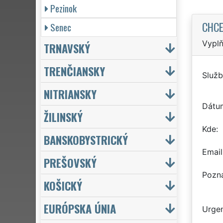
Pezinok
CHCE
Senec
Vyplň
TRNAVSKÝ
TRENČIANSKY
Služb
NITRIANSKY
Dátu
ŽILINSKÝ
Kde
BANSKOBYSTRICKÝ
Email
PREŠOVSKÝ
Pozn
KOŠICKÝ
EURÓPSKA ÚNIA
Urgen