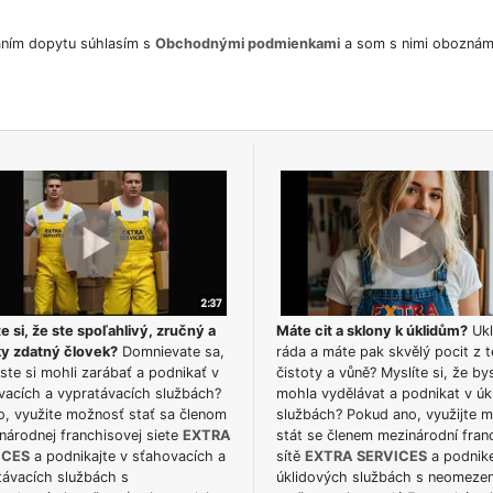
ním dopytu súhlasím s
Obchodnými podmienkami
a som s nimi oboznám
e si, že ste spoľahlivý, zručný a
Máte cit a sklony k úklidům?
Ukl
ky zdatný človek?
Domnievate sa,
ráda a máte pak skvělý pocit z t
ste si mohli zarábať a podnikať v
čistoty a vůně? Myslíte si, že by
vacích a vypratávacích službách?
mohla vydělávat a podnikat v úk
o, využite možnosť stať sa členom
službách? Pokud ano, využijte 
národnej franchisovej siete
EXTRA
stát se členem mezinárodní fran
ICES
a podnikajte v sťahovacích a
sítě
EXTRA SERVICES
a podnike
távacích službách s
úklidových službách s neomeze