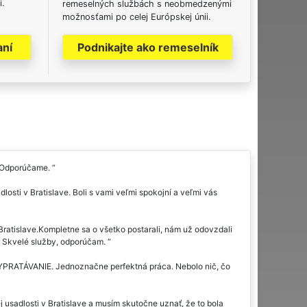
i.
remeselných službách s neobmedzenými
možnosťami po celej Európskej únii.
aní
Podnikajte ako remeselník
e. Odporúčame.
sti v Bratislave. Boli s vami veľmi spokojní a veľmi vás
 Bratislave.Kompletne sa o všetko postarali, nám už odovzdali
i. Skvelé služby, odporúčam.
 VYPRATÁVANIE. Jednoznačne perfektná práca. Nebolo nič, čo
sadlosti v Bratislave a musím skutočne uznať, že to bola