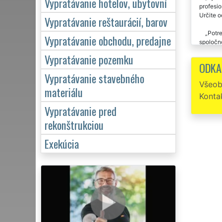
Vypratávanie hotelov, ubytovní
profesio
Určite 
Vypratávanie reštaurácií, barov
Potre
Vypratávanie obchodu, predajne
spoločn
Vypratávanie pozemku
ODKA
Vypratávanie stavebného
Všeob
materiálu
Konta
Vypratávanie pred
rekonštrukciou
Exekúcia