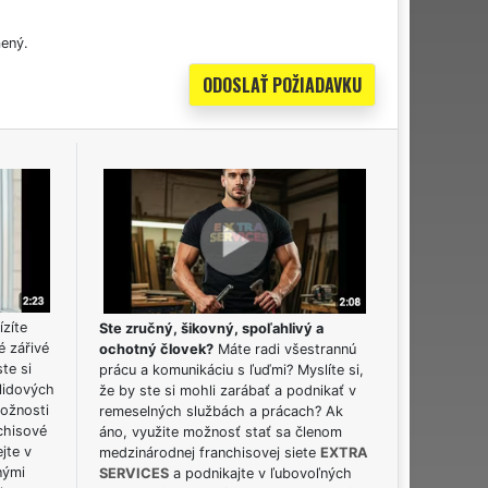
ený.
ízíte
Ste zručný, šikovný, spoľahlivý a
é zářivé
ochotný človek?
Máte radi všestrannú
ste si
prácu a komunikáciu s ľuďmi? Myslíte si,
lidových
že by ste si mohli zarábať a podnikať v
možnosti
remeselných službách a prácach? Ak
chisové
áno, využite možnosť stať sa členom
jte v
medzinárodnej franchisovej siete
EXTRA
nými
SERVICES
a podnikajte v ľubovoľných