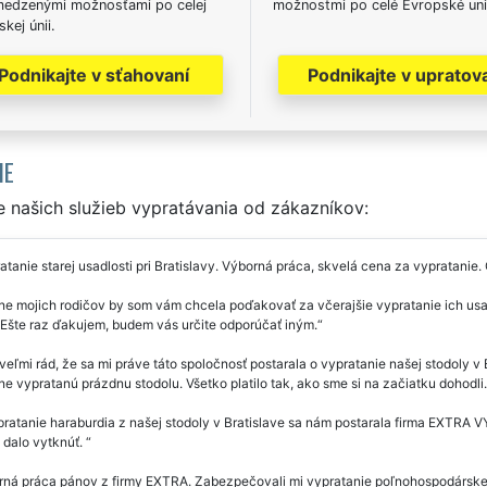
edzenými možnosťami po celej
možnostmi po celé Evropské uni
kej únii.
Podnikajte v sťahovaní
Podnikajte v upratov
IE
 našich služieb vypratávania od zákazníkov:
tanie starej usadlosti pri Bratislavy. Výborná práca, skvelá cena za vypratani
e mojich rodičov by som vám chcela poďakovať za včerajšie vypratanie ich usadlo
. Ešte raz ďakujem, budem vás určite odporúčať iným.
eľmi rád, že sa mi práve táto spoločnosť postarala o vypratanie našej stodoly v
ne vypratanú prázdnu stodolu. Všetko platilo tak, ako sme si na začiatku dohodl
ratanie haraburdia z našej stodoly v Bratislave sa nám postarala firma EXTRA
 dalo vytknúť.
ná práca pánov z firmy EXTRA. Zabezpečovali mi vypratanie poľnohospodárskej u