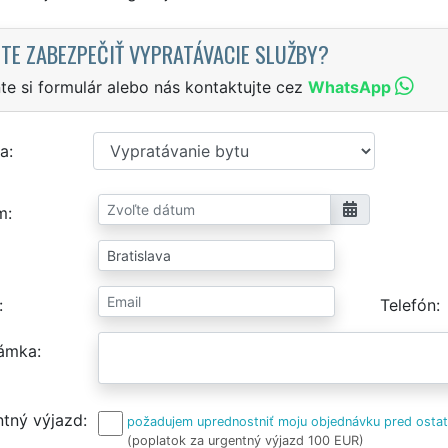
TE ZABEZPEČIŤ VYPRATÁVACIE SLUŽBY?
te si formulár alebo nás kontaktujte cez
WhatsApp
a
m
Telefón
ámka
tný výjazd
požadujem uprednostniť moju objednávku pred osta
(poplatok za urgentný výjazd 100 EUR)