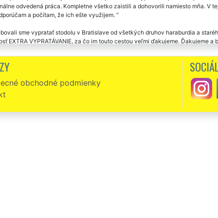
nálne odvedená práca. Kompletne všetko zaistili a dohovorili namiesto mňa. V t
odporúčam a počítam, že ich ešte využijem.
bovali sme vypratať stodolu v Bratislave od všetkých druhov haraburdia a staré
osť EXTRA VYPRATÁVANIE, za čo im touto cestou veľmi ďakujeme. Ďakujeme a bu
ZY
SOCIÁL
ecné obchodné podmienky
kt