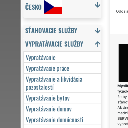
ČESKO
Odosla
SŤAHOVACIE SLUŽBY
VYPRATÁVACIE SLUŽBY
Vypratávanie
Vypratávacie práce
Vypratávanie a likvidácia
pozostalostí
Myslít
fyzic
Vypratávanie bytov
že by 
sťaho
Vypratávanie domov
Ak án
medzi
Vypratávanie domácnosti
SERV
vypra