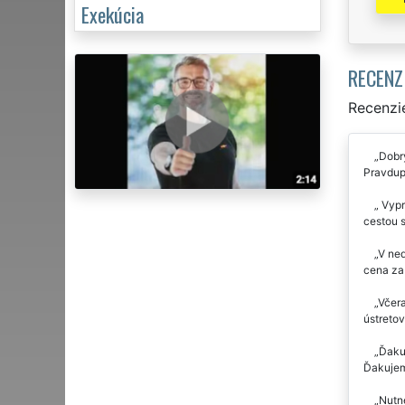
Exekúcia
RECENZ
Recenzie
Dobrý
Pravdupo
Vypra
cestou 
V ned
cena za 
Včera
ústretov
Ďakuj
Ďakujem
Nutn