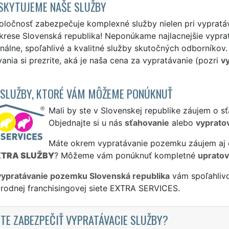
SKYTUJEME NAŠE SLUŽBY
ločnosť zabezpečuje komplexné služby nielen pri vypratáv
rese Slovenská republika! Neponúkame najlacnejšie vyprat
nálne, spoľahlivé a kvalitné služby skutočných odborníkov
ania si prezrite, aká je naša cena za vypratávanie (pozri
v
 SLUŽBY, KTORÉ VÁM MÔŽEME PONÚKNUŤ
Mali by ste v Slovenskej republike záujem o s
Objednajte si u nás
sťahovanie
alebo
vyprato
Máte okrem vypratávanie pozemku záujem aj o
XTRA SLUŽBY
? Môžeme vám ponúknuť kompletné
upratov
vypratávanie pozemku Slovenská republika
vám spoľahlivo
rodnej franchisingovej siete EXTRA SERVICES.
TE ZABEZPEČIŤ VYPRATÁVACIE SLUŽBY?