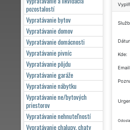
Vypratávanie a likvidácia
Vyplň
pozostalostí
Vypratávanie bytov
Služb
Vypratávanie domov
Vypratávanie domácnosti
Dátu
Vypratávanie pivníc
Kde
Vypratávanie pôjdu
Email
Vypratávanie garáže
Pozn
Vypratávanie nábytku
Vypratávanie ne/bytových
Urgen
priestorov
Vypratávanie nehnuteľností
Odosla
Vypratávanie chalupy, chaty