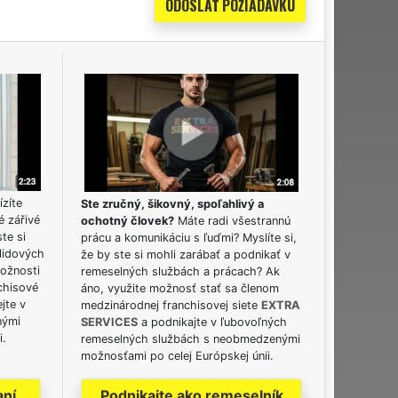
ízíte
Ste zručný, šikovný, spoľahlivý a
é zářivé
ochotný človek?
Máte radi všestrannú
ste si
prácu a komunikáciu s ľuďmi? Myslíte si,
lidových
že by ste si mohli zarábať a podnikať v
možnosti
remeselných službách a prácach? Ak
chisové
áno, využite možnosť stať sa členom
jte v
medzinárodnej franchisovej siete
EXTRA
nými
SERVICES
a podnikajte v ľubovoľných
i.
remeselných službách s neobmedzenými
možnosťami po celej Európskej únii.
aní
Podnikajte ako remeselník