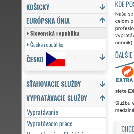
KDE PO
KOŠICKÝ
Naša spo
EURÓPSKA ÚNIA
celom ok
profesio
Slovenská republika
vypratáv
cenník
).
Česká republika
ĎALŠIE
ČESKO
SŤAHOVACIE SLUŽBY
siete
E
VYPRATÁVACIE SLUŽBY
Službu
Vypratávanie
medziná
Vypratávacie práce
CHCE