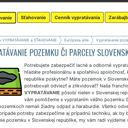
Sťahovanie
Cenník vypratávania
Zarábajt
vanie
A VYPRATÁVANIE a SŤAHOVANIE
Európska únia
Vypratávanie poz
ATÁVANIE POZEMKU ČI PARCELY SLOVENS
Potrebujete zabezpečiť lacné a odborné vyprat
hľadáte profesionálnu a spoľahlivú spoločnosť,
republike poskytne? Máte pozemok v Slovenskej
potrebovali odviezť a zlikvidovať? Naša franchi
VYPRATÁVANIE
pôsobí nielen v Slovenskej repu
vám pomôžeme s vyprataním vášho pozemku či 
 pozemkoch nemali žiadny odpad a haraburdie. Všetko odvez
 prípade potreby zabezpečíme aj prípadnú techniku, ak by 
ie pozemku v Slovenskej republike, my vám radi vyjdeme v 