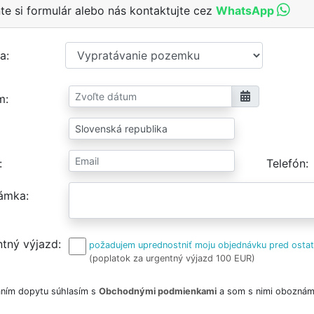
te si formulár alebo nás kontaktujte cez
WhatsApp
a
m
Telefón
ámka
tný výjazd
požadujem uprednostniť moju objednávku pred osta
(poplatok za urgentný výjazd 100 EUR)
ním dopytu súhlasím s
Obchodnými podmienkami
a som s nimi oboznám