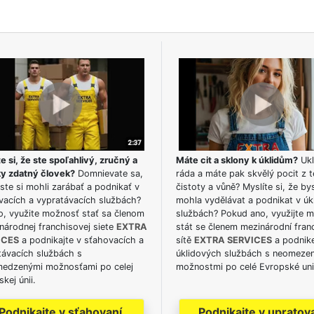
e si, že ste spoľahlivý, zručný a
Máte cit a sklony k úklidům?
Ukl
ky zdatný človek?
Domnievate sa,
ráda a máte pak skvělý pocit z t
ste si mohli zarábať a podnikať v
čistoty a vůně? Myslíte si, že by
vacích a vypratávacích službách?
mohla vydělávat a podnikat v úk
o, využite možnosť stať sa členom
službách? Pokud ano, využijte 
národnej franchisovej siete
EXTRA
stát se členem mezinárodní fran
ICES
a podnikajte v sťahovacích a
sítě
EXTRA SERVICES
a podnike
távacích službách s
úklidových službách s neomeze
edzenými možnosťami po celej
možnostmi po celé Evropské uni
kej únii.
Podnikajte v sťahovaní
Podnikajte v upratov