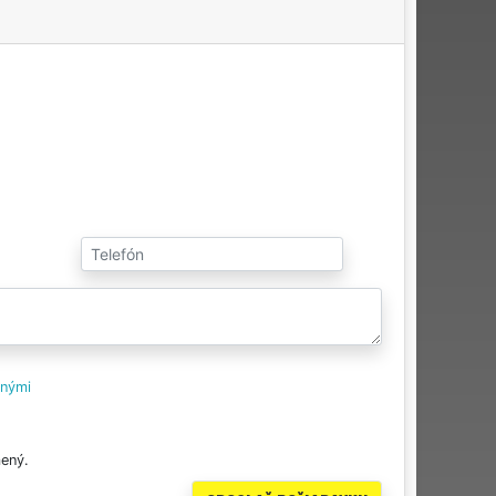
tnými
ený.