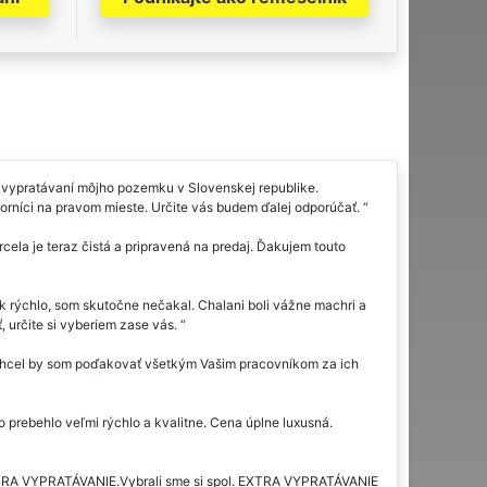
i vypratávaní môjho pozemku v Slovenskej republike.
orníci na pravom mieste. Určite vás budem ďalej odporúčať.
cela je teraz čistá a pripravená na predaj. Ďakujem touto
ak rýchlo, som skutočne nečakal. Chalani boli vážne machri a
 určite si vyberiem zase vás.
 Chcel by som poďakovať všetkým Vašim pracovníkom za ich
prebehlo veľmi rýchlo a kvalitne. Cena úplne luxusná.
XTRA VYPRATÁVANIE.Vybrali sme si spol. EXTRA VYPRATÁVANIE