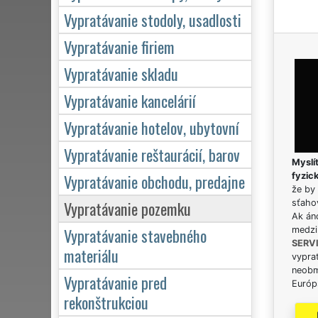
Vypratávanie stodoly, usadlosti
Vypratávanie firiem
Vypratávanie skladu
Vypratávanie kancelárií
Vypratávanie hotelov, ubytovní
Vypratávanie reštaurácií, barov
Myslít
Vypratávanie obchodu, predajne
fyzic
že by 
Vypratávanie pozemku
sťaho
Ak án
Vypratávanie stavebného
medzi
SERV
materiálu
vypra
neobm
Vypratávanie pred
Európs
rekonštrukciou