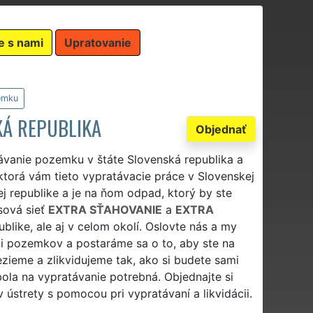
e s nami
Upratovanie
emku
KÁ REPUBLIKA
Objednať
ávanie pozemku v štáte Slovenská republika a
 ktorá vám tieto vypratávacie práce v Slovenskej
 republike a je na ňom odpad, ktorý by ste
sová sieť
EXTRA SŤAHOVANIE
a
EXTRA
blike, ale aj v celom okolí. Oslovte nás a my
pozemkov a postaráme sa o to, aby ste na
ieme a zlikvidujeme tak, ako si budete sami
bola na vypratávanie potrebná. Objednajte si
ústrety s pomocou pri vypratávaní a likvidácii.