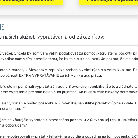
IE
 našich služieb vypratávania od zákazníkov:
 večer. Chcela by som vám veľmi poďakovať za pomoc, ktorú ste mi poskytli pr
vediac som veľmi neverila tomu, že by to niekto dokázal. Je poznať, že ste odb
tanie parcely v Slovenskej republike prebehlo veľmi rýchlo a veľmi kvalitne. Par
spoločnosti EXTRA VYPRATÁVANIE za ich vynikajúcu prácu.
eľu ste mi pomáhali vypratať záhradu v Slovenskej republike. Že to zvládnete t
celé vypratanie pre mňa bola veľmi príjemná. Ak budem ešte niekedy potrebovať,
jšie vypratanie nášho pozemku v Slovenskej republike prebehlo úplne skvele.
osť a ochotu.
em za včerajšie vypratanie stavebného pozemku v Slovenskej republike. Všetko 
 a odporúčam.
e sme potrebovali vypratať všelijaké haraburdie a odpad na našom pozemku E