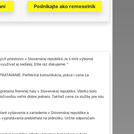
aní
Podnikajte ako remeselník
ch priestorov v Slovenskej republike.Je s nimi výborná
využívať aj naďalej. Ešte raz ďakujeme.
YPRATÁVANIE. Perfektná komunikácia, práca i cena za
pratania firemnej haly v Slovenskej republike. Všetko bolo
očnosťou veľmi dobre jednalo. Taktiež cena za služby pre nás
staré vybavenie a zariadenie v Slovenskej republike a
a vypratávania prebiehala na jednotku. Určite odporúčam