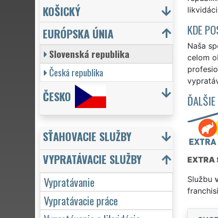
KOŠICKÝ
likvidác
KDE PO
EURÓPSKA ÚNIA
Naša spo
Slovenská republika
celom ok
profesio
Česká republika
vypratáv
ČESKO
ĎALŠIE
SŤAHOVACIE SLUŽBY
VYPRATÁVACIE SLUŽBY
EXTRA 
Vypratávanie
Službu
franchi
Vypratávacie práce