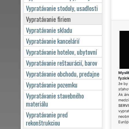
Vypratávanie stodoly, usadlosti
Vypratávanie firiem
Vypratávanie skladu
Vypratávanie kancelárií
Vypratávanie hotelov, ubytovní
Vypratávanie reštaurácií, barov
Vypratávanie obchodu, predajne
Myslít
fyzic
Vypratávanie pozemku
že by 
sťaho
Vypratávanie stavebného
Ak án
medzi
materiálu
SERV
vypra
Vypratávanie pred
neobm
rekonštrukciou
Európs