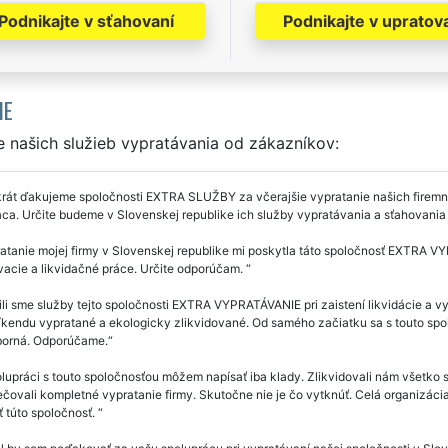
Podnikajte v sťahovaní
Podnikajte v upratov
IE
 našich služieb vypratávania od zákazníkov:
rát ďakujeme spoločnosti EXTRA SLUŽBY za včerajšie vypratanie našich firemný
ca. Určite budeme v Slovenskej republike ich služby vypratávania a sťahovania 
tanie mojej firmy v Slovenskej republike mi poskytla táto spoločnosť EXTRA V
vacie a likvidačné práce. Určite odporúčam.
li sme služby tejto spoločnosti EXTRA VYPRATÁVANIE pri zaistení likvidácie a vy
kendu vypratané a ekologicky zlikvidované. Od samého začiatku sa s touto spol
borná. Odporúčame.
lupráci s touto spoločnosťou môžem napísať iba klady. Zlikvidovali nám všetko 
ovali kompletné vypratanie firmy. Skutočne nie je čo vytknúť. Celá organizáci
 túto spoločnosť.