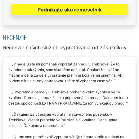
Podnikajte ako remeselník
RECENZIE
Recenzie našich služieb vypratávania od zákazníkov:
V nedeľu ste mi pomáhali vypratať záhradu v Trebišove. Že to
zvládnete tak rýchlo, som skutočne nečakal. Chalani boli vážne
machri a cena za celé vypratanie pre mňa bola veľmi príjemná. Ak
budem ešte niekedy potrebovať, určite si vyberiem zase vás.
Vypratanie parcely v Trebišove prebehlo veľmi rýchlo a veľmi
kvalitne. Parcela je teraz čistá a pripravená na predaj. Ďakujem touto
cestou spoločnosti EXTRA VYPRATÁVANIE za ich vynikajúcu prácu.
Ďakujem za včerajšie vypratanie stavebného pozemku v
Trebišove. Všetko prebehlo veľmi rýchlo a kvalitne. Cena úplne
luxusná. Ďakujem a odporúčam.
Nutne sme potrebovali vypratať všelijaké haraburdie a odpad na