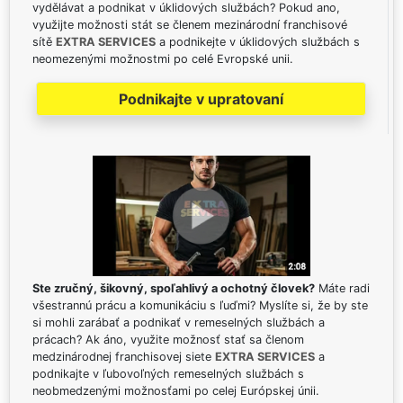
vydělávat a podnikat v úklidových službách? Pokud ano,
využijte možnosti stát se členem mezinárodní franchisové
sítě
EXTRA SERVICES
a podnikejte v úklidových službách s
neomezenými možnostmi po celé Evropské unii.
Podnikajte v upratovaní
Ste zručný, šikovný, spoľahlivý a ochotný človek?
Máte radi
všestrannú prácu a komunikáciu s ľuďmi? Myslíte si, že by ste
si mohli zarábať a podnikať v remeselných službách a
prácach? Ak áno, využite možnosť stať sa členom
medzinárodnej franchisovej siete
EXTRA SERVICES
a
podnikajte v ľubovoľných remeselných službách s
neobmedzenými možnosťami po celej Európskej únii.