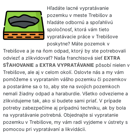
Hľadáte lacné vypratávanie
pozemku v meste Trebišov a
hľadáte odbornú a spoľahlivú
spoločnosť, ktorá vám tieto
vypratávacie práce v Trebišove
poskytne? Máte pozemok v
Trebišove a je na ňom odpad, ktorý by ste potrebovali
odviezť a zlikvidovať? Naša franchisová sieť
EXTRA
SŤAHOVANIE
a
EXTRA VYPRATÁVANIE
pôsobí nielen v
Trebišove, ale aj v celom okolí. Oslovte nás a my vám
pomôžeme s vyprataním vášho pozemku či pozemkov
a postaráme sa o to, aby ste na svojich pozemkoch
nemali žiadny odpad a haraburdie. Všetko odvezieme a
zlikvidujeme tak, ako si budete sami priať. V prípade
potreby zabezpečíme aj prípadnú techniku, ak by bola
na vypratávanie potrebná. Objednajte si vypratanie
pozemku v Trebišove, my vám radi vyjdeme v ústrety s
pomocou pri vypratávaní a likvidácii.