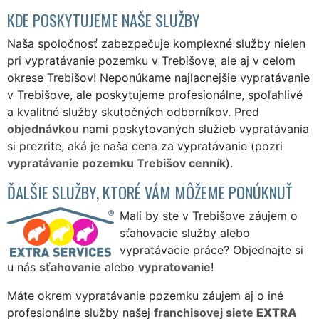
KDE POSKYTUJEME NAŠE SLUŽBY
Naša spoločnosť zabezpečuje komplexné služby nielen
pri vypratávanie pozemku v Trebišove, ale aj v celom
okrese Trebišov! Neponúkame najlacnejšie vypratávanie
v Trebišove, ale poskytujeme profesionálne, spoľahlivé
a kvalitné služby skutočných odborníkov. Pred
objednávkou
nami poskytovaných služieb vypratávania
si prezrite, aká je naša cena za vypratávanie (pozri
vypratávanie pozemku Trebišov cenník
).
ĎALŠIE SLUŽBY, KTORÉ VÁM MÔŽEME PONÚKNUŤ
Mali by ste v Trebišove záujem o
sťahovacie služby alebo
vypratávacie práce? Objednajte si
u nás
sťahovanie
alebo
vypratovanie
!
Máte okrem vypratávanie pozemku záujem aj o iné
profesionálne služby našej
franchisovej siete
EXTRA