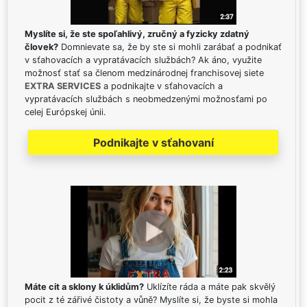
Myslíte si, že ste spoľahlivý, zručný a fyzicky zdatný
človek?
Domnievate sa, že by ste si mohli zarábať a podnikať
v sťahovacích a vypratávacích službách? Ak áno, využite
možnosť stať sa členom medzinárodnej franchisovej siete
EXTRA SERVICES
a podnikajte v sťahovacích a
vypratávacích službách s neobmedzenými možnosťami po
celej Európskej únii.
Podnikajte v sťahovaní
Máte cit a sklony k úklidům?
Uklízíte ráda a máte pak skvělý
pocit z té zářivé čistoty a vůně? Myslíte si, že byste si mohla