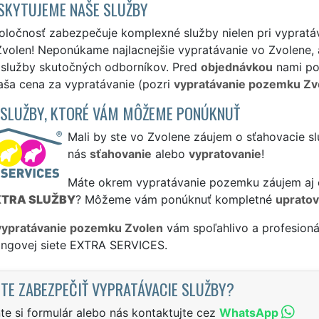
SKYTUJEME NAŠE SLUŽBY
oločnosť zabezpečuje komplexné služby nielen pri vypratá
volen! Neponúkame najlacnejšie vypratávanie vo Zvolene, a
é služby skutočných odborníkov. Pred
objednávkou
nami pos
aša cena za vypratávanie (pozri
vypratávanie pozemku Zv
 SLUŽBY, KTORÉ VÁM MÔŽEME PONÚKNUŤ
Mali by ste vo Zvolene záujem o sťahovacie sl
nás
sťahovanie
alebo
vypratovanie
!
Máte okrem vypratávanie pozemku záujem aj o
XTRA SLUŽBY
? Môžeme vám ponúknuť kompletné
upratov
vypratávanie pozemku Zvolen
vám spoľahlivo a profesioná
singovej siete EXTRA SERVICES.
TE ZABEZPEČIŤ VYPRATÁVACIE SLUŽBY?
te si formulár alebo nás kontaktujte cez
WhatsApp