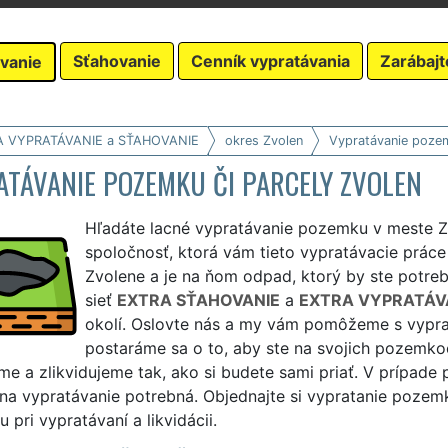
Sťahovanie
Cenník vypratávania
Zarábajt
vanie
A VYPRATÁVANIE a SŤAHOVANIE
okres Zvolen
Vypratávanie poze
ATÁVANIE POZEMKU ČI PARCELY ZVOLEN
Hľadáte lacné vypratávanie pozemku v meste Zv
spoločnosť, ktorá vám tieto vypratávacie prá
Zvolene a je na ňom odpad, ktorý by ste potreb
sieť
EXTRA SŤAHOVANIE
a
EXTRA VYPRATÁV
okolí. Oslovte nás a my vám pomôžeme s vypr
postaráme sa o to, aby ste na svojich pozemko
e a zlikvidujeme tak, ako si budete sami priať. V prípade
na vypratávanie potrebná. Objednajte si vypratanie pozem
pri vypratávaní a likvidácii.