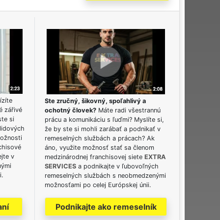
ízíte
Ste zručný, šikovný, spoľahlivý a
é zářivé
ochotný človek?
Máte radi všestrannú
ste si
prácu a komunikáciu s ľuďmi? Myslíte si,
lidových
že by ste si mohli zarábať a podnikať v
možnosti
remeselných službách a prácach? Ak
chisové
áno, využite možnosť stať sa členom
jte v
medzinárodnej franchisovej siete
EXTRA
nými
SERVICES
a podnikajte v ľubovoľných
i.
remeselných službách s neobmedzenými
možnosťami po celej Európskej únii.
aní
Podnikajte ako remeselník