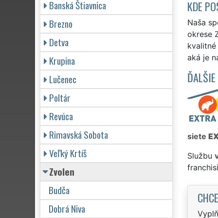
Banská Štiavnica
KDE PO
Brezno
Naša sp
okrese Z
Detva
kvalitn
aká je n
Krupina
ĎALŠIE
Lučenec
Poltár
Revúca
Rimavská Sobota
siete
E
Veľký Krtíš
Službu
franchi
Zvolen
Budča
CHCE
Dobrá Niva
Vyplň