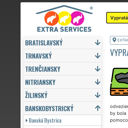
Vypratá
BRATISLAVSKÝ
EXTR
VYPR
TRNAVSKÝ
TRENČIANSKY
NITRIANSKY
ŽILINSKÝ
BANSKOBYSTRICKÝ
odveziem
by bola 
Banská Bystrica
pomocou 