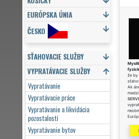
KOŠICKÝ
EURÓPSKA ÚNIA
ČESKO
SŤAHOVACIE SLUŽBY
Myslít
VYPRATÁVACIE SLUŽBY
fyzic
že by 
sťaho
Vypratávanie
Ak án
medzi
Vypratávacie práce
SERV
vypra
Vypratávanie a likvidácia
neobm
pozostalostí
Európs
Vypratávanie bytov