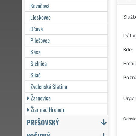
Kováčová
Lieskovec
Služb
Očová
Dátu
Pliešovce
Kde
Sása
Sielnica
Email
Sliač
Pozn
Zvolenská Slatina
Žarnovica
Urgen
Žiar nad Hronom
Odosla
PREŠOVSKÝ