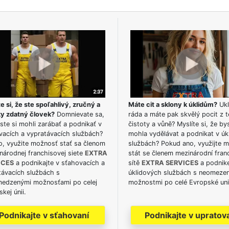
e si, že ste spoľahlivý, zručný a
Máte cit a sklony k úklidům?
Ukl
ky zdatný človek?
Domnievate sa,
ráda a máte pak skvělý pocit z t
ste si mohli zarábať a podnikať v
čistoty a vůně? Myslíte si, že by
vacích a vypratávacích službách?
mohla vydělávat a podnikat v úk
o, využite možnosť stať sa členom
službách? Pokud ano, využijte 
národnej franchisovej siete
EXTRA
stát se členem mezinárodní fran
ICES
a podnikajte v sťahovacích a
sítě
EXTRA SERVICES
a podnike
távacích službách s
úklidových službách s neomeze
edzenými možnosťami po celej
možnostmi po celé Evropské uni
kej únii.
Podnikajte v sťahovaní
Podnikajte v upratov