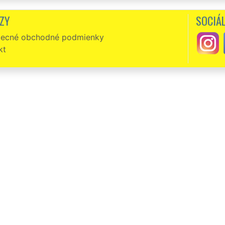
ZY
SOCIÁL
ecné obchodné podmienky
kt