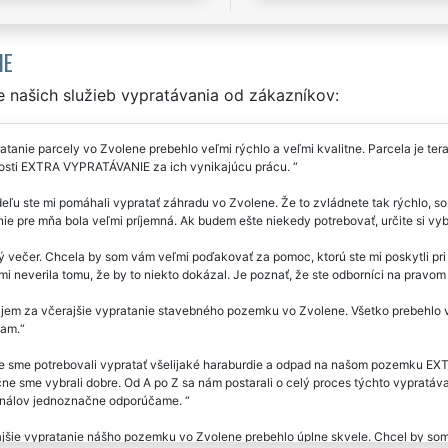
IE
 našich služieb vypratávania od zákazníkov:
tanie parcely vo Zvolene prebehlo veľmi rýchlo a veľmi kvalitne. Parcela je ter
osti EXTRA VYPRATÁVANIE za ich vynikajúcu prácu.
eľu ste mi pomáhali vypratať záhradu vo Zvolene. Že to zvládnete tak rýchlo, s
ie pre mňa bola veľmi príjemná. Ak budem ešte niekedy potrebovať, určite si vy
ý večer. Chcela by som vám veľmi poďakovať za pomoc, ktorú ste mi poskytli p
i neverila tomu, že by to niekto dokázal. Je poznať, že ste odborníci na pravom
em za včerajšie vypratanie stavebného pozemku vo Zvolene. Všetko prebehlo ve
am.
e sme potrebovali vypratať všelijaké haraburdie a odpad na našom pozemku E
ne sme vybrali dobre. Od A po Z sa nám postarali o celý proces týchto vypratáv
onálov jednoznačne odporúčame.
jšie vypratanie nášho pozemku vo Zvolene prebehlo úplne skvele. Chcel by so