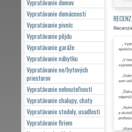
Vypratávanie domov
Vypratávanie domácnosti
RECENZ
Vypratávanie pivníc
Recenzie
Vypratávanie pôjdu
Vypra
Vypratávanie garáže
spoločn
Vypratávanie nábytku
V ned
vypratan
Vypratávanie ne/bytových
priestorov
Dobr
som veľm
Vypratávanie nehnuteľností
Ďakuj
odporúč
Vypratávanie chalupy, chaty
Nutn
Vypratávanie stodoly, usadlosti
a skutoč
profesi
Vypratávanie firiem
Včera