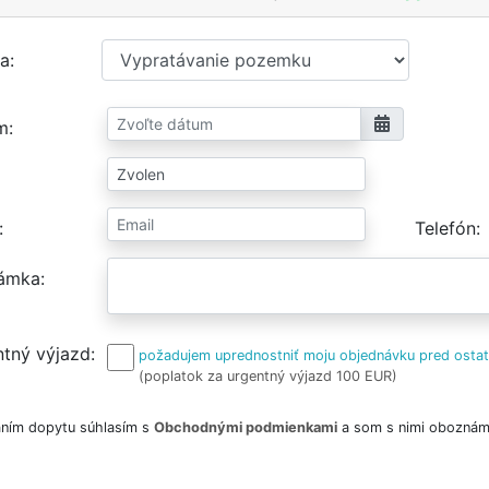
a
m
Telefón
ámka
tný výjazd
požadujem uprednostniť moju objednávku pred osta
(poplatok za urgentný výjazd 100 EUR)
ním dopytu súhlasím s
Obchodnými podmienkami
a som s nimi oboznám