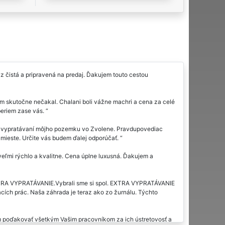
az čistá a pripravená na predaj. Ďakujem touto cestou
om skutočne nečakal. Chalani boli vážne machri a cena za celé
beriem zase vás.
ri vypratávaní môjho pozemku vo Zvolene. Pravdupovediac
 mieste. Určite vás budem ďalej odporúčať.
ľmi rýchlo a kvalitne. Cena úplne luxusná. Ďakujem a
XTRA VYPRATÁVANIE.Vybrali sme si spol. EXTRA VYPRATÁVANIE
acích prác. Naša záhrada je teraz ako zo žurnálu. Týchto
m poďakovať všetkým Vašim pracovníkom za ich ústretovosť a