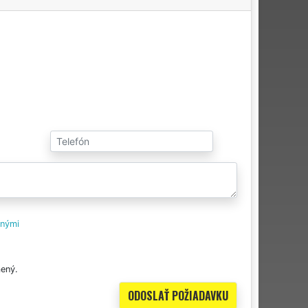
tnými
ený.