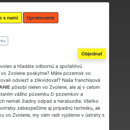
e s nami
Upratovanie
mku
Objednať
olen a hľadáte odbornú a spoľahlivú
ce vo Zvolene poskytne? Máte pozemok vo
ovali odviezť a zlikvidovať? Naša franchisová
ANIE
pôsobí nielen vo Zvolene, ale aj v celom
ataním vášho pozemku či pozemkov a
ch nemali žiadny odpad a haraburdie. Všetko
 potreby zabezpečíme aj prípadnú techniku, ak
ku vo Zvolene, my vám radi vyjdeme v ústrety s