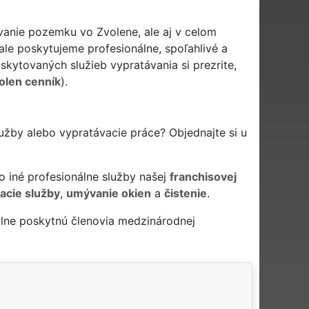
vanie pozemku vo Zvolene, ale aj v celom
le poskytujeme profesionálne, spoľahlivé a
kytovaných služieb vypratávania si prezrite,
olen cenník
).
užby alebo vypratávacie práce? Objednajte si u
 iné profesionálne služby našej
franchisovej
acie služby
,
umývanie okien
a
čistenie
.
lne poskytnú členovia medzinárodnej