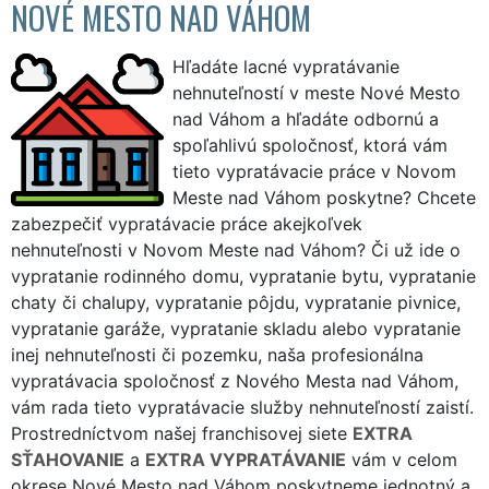
NOVÉ MESTO NAD VÁHOM
Hľadáte lacné vypratávanie
nehnuteľností v meste Nové Mesto
nad Váhom a hľadáte odbornú a
spoľahlivú spoločnosť, ktorá vám
tieto vypratávacie práce v Novom
Meste nad Váhom poskytne? Chcete
zabezpečiť vypratávacie práce akejkoľvek
nehnuteľnosti v Novom Meste nad Váhom? Či už ide o
vypratanie rodinného domu, vypratanie bytu, vypratanie
chaty či chalupy, vypratanie pôjdu, vypratanie pivnice,
vypratanie garáže, vypratanie skladu alebo vypratanie
inej nehnuteľnosti či pozemku, naša profesionálna
vypratávacia spoločnosť z Nového Mesta nad Váhom,
vám rada tieto vypratávacie služby nehnuteľností zaistí.
Prostredníctvom našej franchisovej siete
EXTRA
SŤAHOVANIE
a
EXTRA VYPRATÁVANIE
vám v celom
okrese Nové Mesto nad Váhom poskytneme jednotný a