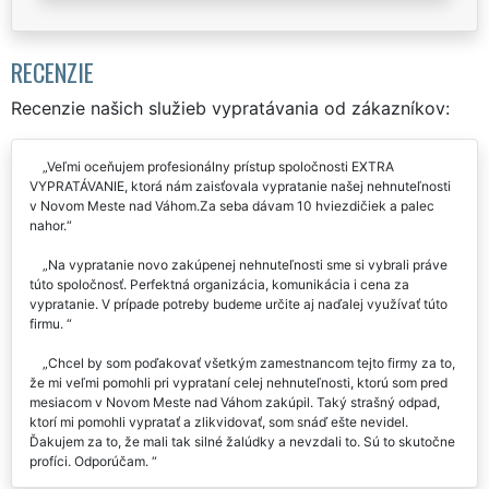
RECENZIE
Recenzie našich služieb vypratávania od zákazníkov:
Veľmi oceňujem profesionálny prístup spoločnosti EXTRA
VYPRATÁVANIE, ktorá nám zaisťovala vypratanie našej nehnuteľnosti
v Novom Meste nad Váhom.Za seba dávam 10 hviezdičiek a palec
nahor.
Na vypratanie novo zakúpenej nehnuteľnosti sme si vybrali práve
túto spoločnosť. Perfektná organizácia, komunikácia i cena za
vypratanie. V prípade potreby budeme určite aj naďalej využívať túto
firmu.
Chcel by som poďakovať všetkým zamestnancom tejto firmy za to,
že mi veľmi pomohli pri vyprataní celej nehnuteľnosti, ktorú som pred
mesiacom v Novom Meste nad Váhom zakúpil. Taký strašný odpad,
ktorí mi pomohli vypratať a zlikvidovať, som snáď ešte nevidel.
Ďakujem za to, že mali tak silné žalúdky a nevzdali to. Sú to skutočne
profíci. Odporúčam.