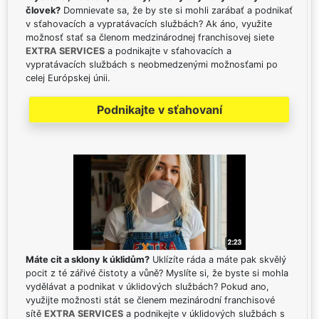
človek?
Domnievate sa, že by ste si mohli zarábať a podnikať
v sťahovacích a vypratávacích službách? Ak áno, využite
možnosť stať sa členom medzinárodnej franchisovej siete
EXTRA SERVICES
a podnikajte v sťahovacích a
vypratávacích službách s neobmedzenými možnosťami po
celej Európskej únii.
Podnikajte v sťahovaní
Máte cit a sklony k úklidům?
Uklízíte ráda a máte pak skvělý
pocit z té zářivé čistoty a vůně? Myslíte si, že byste si mohla
vydělávat a podnikat v úklidových službách? Pokud ano,
využijte možnosti stát se členem mezinárodní franchisové
sítě
EXTRA SERVICES
a podnikejte v úklidových službách s