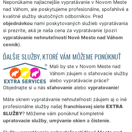
Neponúkame najlacnejšie vypratávanie v Novom Meste
nad Váhom, ale poskytujeme profesionálne, spoľahlivé a
kvalitné služby skutočných odborníkov. Pred
objednávkou
nami poskytovaných služieb vypratávania
si prezrite, aká je naša cena za vypratávanie (pozri
vypratávanie nehnuteľností Nové Mesto nad Váhom
cenník
).
ĎALŠIE SLUŽBY, KTORÉ VÁM MÔŽEME PONÚKNUŤ
Mali by ste v Novom Meste nad
Váhom záujem o sťahovacie služby
alebo vypratávacie práce?
Objednajte si u nás
sťahovanie
alebo
vypratovanie
!
Máte okrem vypratávanie nehnuteľnosti záujem aj o iné
profesionálne služby našej
franchisovej siete
EXTRA
SLUŽBY
? Môžeme vám ponúknuť kompletné
upratovacie služby
,
umývanie okien
a
čistenie
.