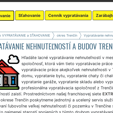
Sťahovanie
Cenník vypratávania
Zarábajt
vanie
A VYPRATÁVANIE a SŤAHOVANIE
okres Trenčín
Vypratávanie nehnu
ATÁVANIE NEHNUTEĽNOSTÍ A BUDOV TREN
Hľadáte lacné vypratávanie nehnuteľností v mes
spoločnosť, ktorá vám tieto vypratávacie prác
vypratávacie práce akejkoľvek nehnuteľnosti v 
domu, vypratanie bytu, vypratanie chaty či chal
vypratanie garáže, vypratanie skladu alebo vypr
profesionálna vypratávacia spoločnosť z Trenčí
ností zaistí. Prostredníctvom našej franchisovej siete
EXTR
okrese Trenčín poskytneme jednotný a ucelený servis služi
aní ľubovoľne veľkej nehnuteľnosti či pozemku v Trenčíne 
o najmenej starostí spojených s týmto druhom vypratávania