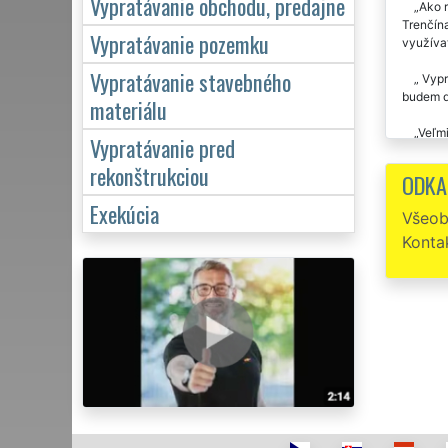
Vypratávanie obchodu, predajne
Ako r
Trenčín
Vypratávanie pozemku
využívať
Vypratávanie stavebného
Vypra
budem ď
materiálu
Veľmi
Vypratávanie pred
dávam 1
rekonštrukciou
ODKA
Na vy
prípade 
Exekúcia
Všeob
Konta