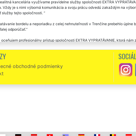
ealitná kancelária využívame pravidelne služby spoločnosti EXTRA VYPRATÁVANI
a. Vždy je s nimi výborná komunikácia a svoju prácu odvedú zakaždým na výbo
 služby tejto spoločnosti.
távanie bordelu a neporiadku z celej nehnuteľnosti v Trenčíne prebehlo úplne 
alej odporúčať.
 oceňujem profesionálny prístup spoločnosti EXTRA VYPRATÁVANIE, ktorá nám za
0 hviezdičiek a palec nahor.
ZY
SOCIÁL
pratanie novo zakúpenej nehnuteľnosti sme si vybrali práve túto spoločnosť. Pe
potreby budeme určite aj naďalej využívať túto firmu.
ecné obchodné podmienky
kt