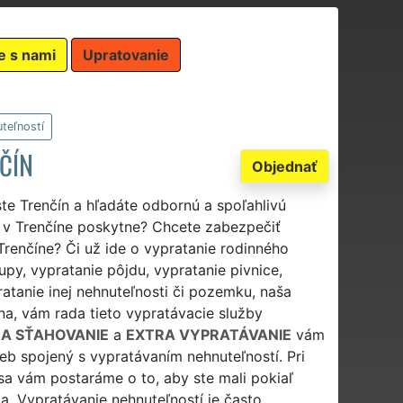
e s nami
Upratovanie
teľností
ČÍN
Objednať
te Trenčín a hľadáte odbornú a spoľahlivú
e v Trenčíne poskytne? Chcete zabezpečiť
Trenčíne? Či už ide o vypratanie rodinného
upy, vypratanie pôjdu, vypratanie pivnice,
atanie inej nehnuteľnosti či pozemku, naša
na, vám rada tieto vypratávacie služby
A SŤAHOVANIE
a
EXTRA VYPRATÁVANIE
vám
eb spojený s vypratávaním nehnuteľností. Pri
sa vám postaráme o to, aby ste mali pokiaľ
. Vypratávanie nehnuteľností je často