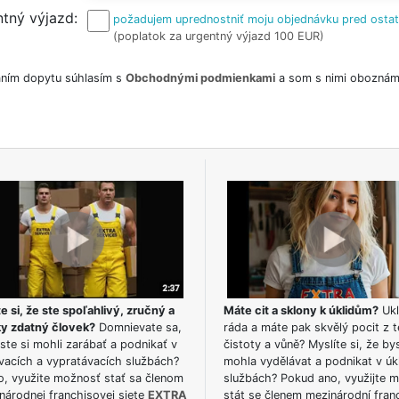
tný výjazd
požadujem uprednostniť moju objednávku pred osta
(poplatok za urgentný výjazd 100 EUR)
ním dopytu súhlasím s
Obchodnými podmienkami
a som s nimi oboznám
e si, že ste spoľahlivý, zručný a
Máte cit a sklony k úklidům?
Ukl
ky zdatný človek?
Domnievate sa,
ráda a máte pak skvělý pocit z t
ste si mohli zarábať a podnikať v
čistoty a vůně? Myslíte si, že by
vacích a vypratávacích službách?
mohla vydělávat a podnikat v úk
o, využite možnosť stať sa členom
službách? Pokud ano, využijte 
národnej franchisovej siete
EXTRA
stát se členem mezinárodní fran