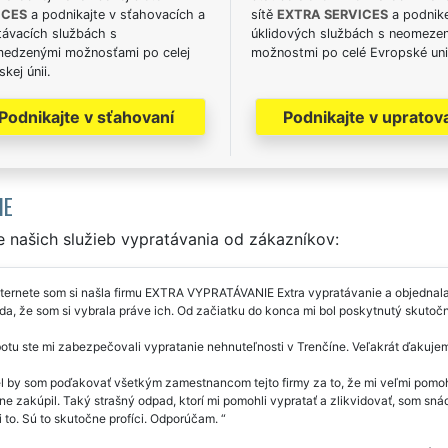
ICES
a podnikajte v sťahovacích a
sítě
EXTRA SERVICES
a podnike
távacích službách s
úklidových službách s neomeze
edzenými možnosťami po celej
možnostmi po celé Evropské uni
kej únii.
Podnikajte v sťahovaní
Podnikajte v upratov
IE
 našich služieb vypratávania od zákazníkov:
ternete som si našla firmu EXTRA VYPRATÁVANIE Extra vypratávanie a objednala 
da, že som si vybrala práve ich. Od začiatku do konca mi bol poskytnutý skuto
otu ste mi zabezpečovali vypratanie nehnuteľnosti v Trenčíne. Veľakrát ďakuje
 by som poďakovať všetkým zamestnancom tejto firmy za to, že mi veľmi pomohli
ne zakúpil. Taký strašný odpad, ktorí mi pomohli vypratať a zlikvidovať, som snáď
 to. Sú to skutočne profíci. Odporúčam.