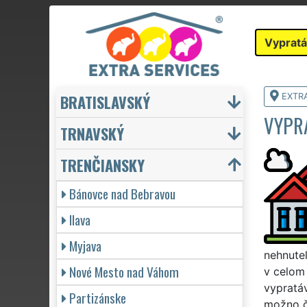
Vypratá
BRATISLAVSKÝ
EXTR
VYPR
TRNAVSKÝ
TRENČIANSKY
Bánovce nad Bebravou
Ilava
Myjava
nehnuteľ
Nové Mesto nad Váhom
v celom 
vypratáv
Partizánske
možno č