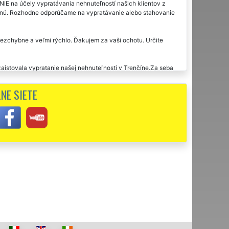
E na účely vypratávania nehnuteľností našich klientov z
rnú. Rozhodne odporúčame na vypratávanie alebo sťahovanie
bezchybne a veľmi rýchlo. Ďakujem za vaši ochotu. Určite
isťovala vypratanie našej nehnuteľnosti v Trenčíne.Za seba
NE SIETE
rfektná organizácia, komunikácia i cena za vypratanie. V