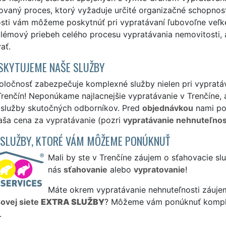
vaný proces, ktorý vyžaduje určité organizačné schopnosti
sti vám môžeme poskytnúť pri vypratávaní ľubovoľne veľke
lémový priebeh celého procesu vypratávania nemovitosti, a
ať.
SKYTUJEME NAŠE SLUŽBY
ločnosť zabezpečuje komplexné služby nielen pri vypratáva
renčín! Neponúkame najlacnejšie vypratávanie v Trenčíne, 
é služby skutočných odborníkov. Pred
objednávkou
nami pos
aša cena za vypratávanie (pozri
vypratávanie nehnuteľnos
 SLUŽBY, KTORÉ VÁM MÔŽEME PONÚKNUŤ
Mali by ste v Trenčíne záujem o sťahovacie sl
nás
sťahovanie
alebo
vypratovanie
!
Máte okrem vypratávanie nehnuteľnosti záujem 
sovej siete
EXTRA SLUŽBY
? Môžeme vám ponúknuť komp
.