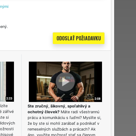
tnými
ený.
ízíte
Ste zručný, šikovný, spoľahlivý a
é zářivé
ochotný človek?
Máte radi všestrannú
ste si
prácu a komunikáciu s ľuďmi? Myslíte si,
lidových
že by ste si mohli zarábať a podnikať v
možnosti
remeselných službách a prácach? Ak
chisové
áno, využite možnosť stať sa členom