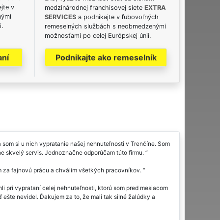
jte v
medzinárodnej franchisovej siete
EXTRA
nými
SERVICES
a podnikajte v ľubovoľných
i.
remeselných službách s neobmedzenými
možnosťami po celej Európskej únii.
aní
Podnikajte ako remeselník
som si u nich vypratanie našej nehnuteľnosti v Trenčíne. Som
čne skvelý servis. Jednoznačne odporúčam túto firmu.
m za fajnovú prácu a chválim všetkých pracovníkov.
 pri vyprataní celej nehnuteľnosti, ktorú som pred mesiacom
 ešte nevidel. Ďakujem za to, že mali tak silné žalúdky a