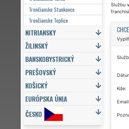
Službu
Trenčianske Stankovce
franchi
Trenčianske Teplice
CHCE
NITRIANSKY
Vyplň
ŽILINSKÝ
BANSKOBYSTRICKÝ
Služb
PREŠOVSKÝ
Dátu
KOŠICKÝ
Kde
EURÓPSKA ÚNIA
Email
ČESKO
Pozn