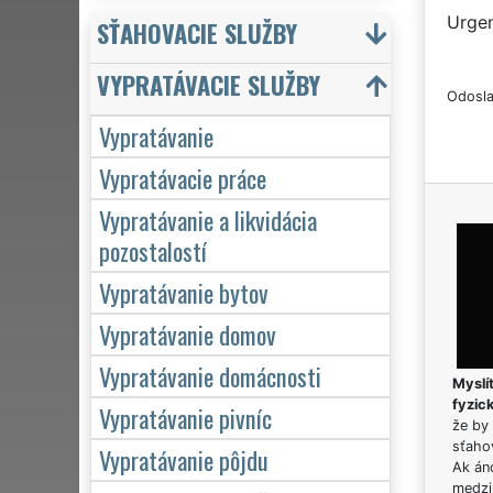
Urgen
SŤAHOVACIE SLUŽBY
VYPRATÁVACIE SLUŽBY
Odosla
Vypratávanie
Vypratávacie práce
Vypratávanie a likvidácia
pozostalostí
Vypratávanie bytov
Vypratávanie domov
Vypratávanie domácnosti
Myslít
fyzic
Vypratávanie pivníc
že by 
sťaho
Vypratávanie pôjdu
Ak án
medzi