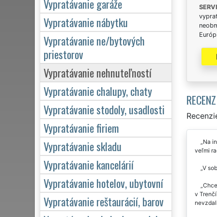
Vypratávanie garáže
SERV
vypra
Vypratávanie nábytku
neobm
Európs
Vypratávanie ne/bytových
priestorov
Vypratávanie nehnuteľností
Vypratávanie chalupy, chaty
RECENZ
Vypratávanie stodoly, usadlosti
Recenzie
Vypratávanie firiem
Na in
Vypratávanie skladu
veľmi ra
Vypratávanie kancelárií
V sob
Vypratávanie hotelov, ubytovní
Chcel
v Trenčí
Vypratávanie reštaurácií, barov
nevzdali