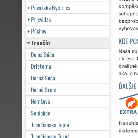
Považská Bystrica
kompliko
schopno
Prievidza
bezprob
vyhovov
Púchov
KDE PO
Trenčín
Naša spo
Dolná Súča
okrese T
Drietoma
kvalitn
aká je n
Horná Súča
ĎALŠIE
Horné Srnie
Nemšová
Soblahov
Trenčianska Teplá
franchi
čistenie
Trenčianska Turná