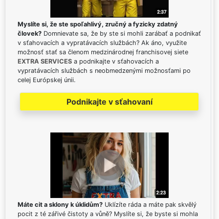
Myslíte si, že ste spoľahlivý, zručný a fyzicky zdatný
človek?
Domnievate sa, že by ste si mohli zarábať a podnikať
v sťahovacích a vypratávacích službách? Ak áno, využite
možnosť stať sa členom medzinárodnej franchisovej siete
EXTRA SERVICES
a podnikajte v sťahovacích a
vypratávacích službách s neobmedzenými možnosťami po
celej Európskej únii.
Podnikajte v sťahovaní
Máte cit a sklony k úklidům?
Uklízíte ráda a máte pak skvělý
pocit z té zářivé čistoty a vůně? Myslíte si, že byste si mohla