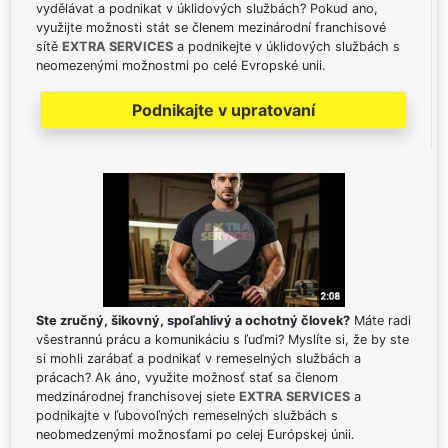
vydělávat a podnikat v úklidových službách? Pokud ano,
využijte možnosti stát se členem mezinárodní franchisové
sítě
EXTRA SERVICES
a podnikejte v úklidových službách s
neomezenými možnostmi po celé Evropské unii.
Podnikajte v upratovaní
Ste zručný, šikovný, spoľahlivý a ochotný človek?
Máte radi
všestrannú prácu a komunikáciu s ľuďmi? Myslíte si, že by ste
si mohli zarábať a podnikať v remeselných službách a
prácach? Ak áno, využite možnosť stať sa členom
medzinárodnej franchisovej siete
EXTRA SERVICES
a
podnikajte v ľubovoľných remeselných službách s
neobmedzenými možnosťami po celej Európskej únii.