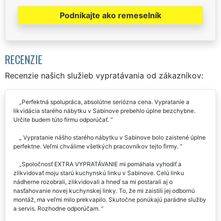
Podnikajte ako remeselník
RECENZIE
Recenzie našich služieb vypratávania od zákazníkov:
Perfektná spolupráca, absolútne seriózna cena. Vypratanie a
likvidácia starého nábytku v Sabinove prebehlo úplne bezchybne.
Určite budem túto firmu odporúčať.
Vypratanie nášho starého nábytku v Sabinove bolo zaistené úplne
perfektne. Veľmi chválime všetkých pracovníkov tejto firmy.
Spoločnosť EXTRA VYPRATÁVANIE mi pomáhala vyhodiť a
zlikvidovať moju starú kuchynskú linku v Sabinove. Celú linku
nádherne rozobrali, zlikvidovali a hneď sa mi postarali aj o
nasťahovanie novej kuchynskej linky. To, že mi zaistili jej odbornú
montáž, ma veľmi milo prekvapilo. Skutočne ponúkajú parádne služby
a servis. Rozhodne odporúčam.