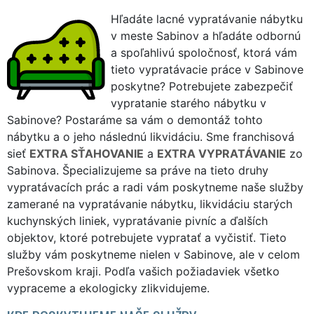
Hľadáte lacné vypratávanie nábytku
v meste Sabinov a hľadáte odbornú
a spoľahlivú spoločnosť, ktorá vám
tieto vypratávacie práce v Sabinove
poskytne? Potrebujete zabezpečiť
vypratanie starého nábytku v
Sabinove? Postaráme sa vám o demontáž tohto
nábytku a o jeho následnú likvidáciu. Sme franchisová
sieť
EXTRA SŤAHOVANIE
a
EXTRA VYPRATÁVANIE
zo
Sabinova. Špecializujeme sa práve na tieto druhy
vypratávacích prác a radi vám poskytneme naše služby
zamerané na vypratávanie nábytku, likvidáciu starých
kuchynských liniek, vypratávanie pivníc a ďalších
objektov, ktoré potrebujete vypratať a vyčistiť. Tieto
služby vám poskytneme nielen v Sabinove, ale v celom
Prešovskom kraji. Podľa vašich požiadaviek všetko
vypraceme a ekologicky zlikvidujeme.