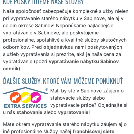
KDE POSKYTUJEME NAŠE SLUŽBY
Naša spoločnosť zabezpečuje komplexné služby nielen
pri vypratávanie starého nábytku v Sabinove, ale aj v
celom okrese Sabinov! Neponúkame najlacnejšie
vypratávanie v Sabinove, ale poskytujeme
profesionálne, spoľahlivé a kvalitné služby skutočných
odborníkov. Pred
objednávkou
nami poskytovaných
služieb vypratávania si prezrite, aká je naša cena za
vypratávanie (pozri
vypratávanie nábytku Sabinov
cenník
).
ĎALŠIE SLUŽBY, KTORÉ VÁM MÔŽEME PONÚKNUŤ
Mali by ste v Sabinove záujem o
sťahovacie služby alebo
vypratávacie práce? Objednajte si
u nás
sťahovanie
alebo
vypratovanie
!
Máte okrem vypratávanie starého nábytku záujem aj o
iné profesionálne služby našej
franchisovej siete