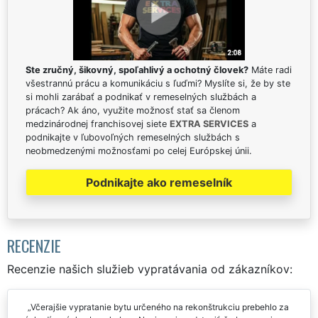
Ste zručný, šikovný, spoľahlivý a ochotný človek?
Máte radi
všestrannú prácu a komunikáciu s ľuďmi? Myslíte si, že by ste
si mohli zarábať a podnikať v remeselných službách a
prácach? Ak áno, využite možnosť stať sa členom
medzinárodnej franchisovej siete
EXTRA SERVICES
a
podnikajte v ľubovoľných remeselných službách s
neobmedzenými možnosťami po celej Európskej únii.
Podnikajte ako remeselník
RECENZIE
Recenzie našich služieb vypratávania od zákazníkov:
Včerajšie vypratanie bytu určeného na rekonštrukciu prebehlo za