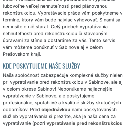
ľubovoľne veľkej nehnuteľnosti pred plánovanou
rekonštrukciou. Vypratávacie práce vám poskytneme v
termíne, ktorý vám bude najviac vyhovovať. S nami sa
nemusíte o nič starať. Celý priebeh vypratávania
nehnuteľnosti pred rekonštrukciou či stavebnými
úpravami zaistíme a obstaráme za vás. Tento servis
vám môžeme ponúknuť v Sabinove aj v celom
Prešovskom kraji.
KDE POSKYTUJEME NAŠE SLUŽBY
Naša spoločnosť zabezpečuje komplexné služby nielen
pri vypratávanie pred rekonštrukciou v Sabinove, ale aj
v celom okrese Sabinov! Neponúkame najlacnejšie
vypratávanie v Sabinove, ale poskytujeme
profesionálne, spoľahlivé a kvalitné služby skutočných
odborníkov. Pred
objednávkou
nami poskytovaných
služieb vypratávania si prezrite, aká je naša cena za
vypratávanie (pozri
vypratávanie pred rekonštrukciou