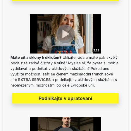
Máte cit a sklony k úklidům?
Uklízíte ráda a máte pak skvělý
pocit z té zářivé čistoty a vůně? Myslíte si, že byste si mohla
vydělávat a podnikat v úklidových službách? Pokud ano,
využijte možnosti stát se členem mezinárodní franchisové
sítě
EXTRA SERVICES
a podnikejte v úklidových službách s
neomezenými možnostmi po celé Evropské unii.
Podnikajte v upratovaní