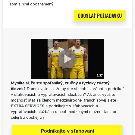
som s nimi oboznámený.
Myslíte si, že ste spoľahlivý, zručný a fyzicky zdatný
človek?
Domnievate sa, že by ste si mohli zarábať a podnikať
v sťahovacích a vypratávacích službách? Ak áno, využite
možnosť stať sa členom medzinárodnej franchisovej siete
EXTRA SERVICES
a podnikajte v sťahovacích a
vypratávacích službách s neobmedzenými možnosťami po
celej Európskej únii.
Podnikajte v sťahovaní