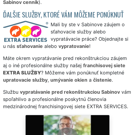
Sabinov cenník
).
ĎALŠIE SLUŽBY, KTORÉ VÁM MÔŽEME PONÚKNUŤ
Mali by ste v Sabinove záujem o
sťahovacie služby alebo
vypratávacie práce? Objednajte si
u nás
sťahovanie
alebo
vypratovanie
!
Máte okrem vypratávanie pred rekonštrukciou záujem
aj o iné profesionálne služby našej
franchisovej siete
EXTRA SLUŽBY
? Môžeme vám ponúknuť kompletné
upratovacie služby
,
umývanie okien
a
čistenie
.
Službu
vypratávanie pred rekonštrukciou Sabinov
vám
spoľahlivo a profesionálne poskytnú členovia
medzinárodnej franchisingovej siete EXTRA SERVICES.