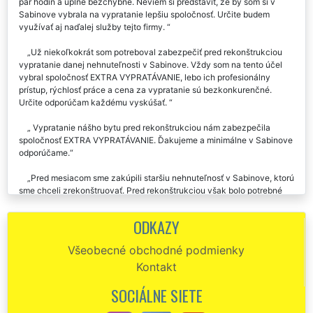
pár hodín a úplne bezchybne. Neviem si predstaviť, že by som si v
Sabinove vybrala na vypratanie lepšiu spoločnosť. Určite budem
využívať aj naďalej služby tejto firmy.
Už niekoľkokrát som potreboval zabezpečiť pred rekonštrukciou
vypratanie danej nehnuteľnosti v Sabinove. Vždy som na tento účel
vybral spoločnosť EXTRA VYPRATÁVANIE, lebo ich profesionálny
prístup, rýchlosť práce a cena za vypratanie sú bezkonkurenčné.
Určite odporúčam každému vyskúšať.
Vypratanie nášho bytu pred rekonštrukciou nám zabezpečila
spoločnosť EXTRA VYPRATÁVANIE. Ďakujeme a minimálne v Sabinove
odporúčame.
Pred mesiacom sme zakúpili staršiu nehnuteľnosť v Sabinove, ktorú
sme chceli zrekonštruovať. Pred rekonštrukciou však bolo potrebné
zabezpečiť vypratanie, lebo bola plná starých predmetov, haraburdia a
nábytku. Za účelom vypratania nehnuteľnosti pred rekonštrukciou
ODKAZY
sme si v Sabinove vybrali spol. EXTRA SLUŽBY. Bola nám poskytnutá
skutočne prvotriedna práca odborníkov, vrátane zaistenia pristavenia
Všeobecné obchodné podmienky
kontajnerov na odpad a následnej likvidácie. Profesionálnu prácu a
Kontakt
prístup tejto spoločnosti rozhodne odporúčame.
SOCIÁLNE SIETE
Chcel by som veľmi pochváliť túto spoločnosť, lebo sa mi
kompletne postarali o vypratanie mojej novo zakúpenej nehnuteľnosti