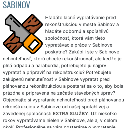
SABINOV
Hľadáte lacné vypratávanie pred
rekonštrukciou v meste Sabinov a
hľadáte odbornú a spoľahlivú
spoločnosť, ktorá vám tieto
vypratávacie práce v Sabinove
poskytne? Zakúpili ste v Sabinove
nehnuteľnosť, ktorú chcete rekonštruovať, ale keďže je
plná odpadu a haraburdia, potrebujete ju najprv
vypratať a pripraviť na rekonštrukciu? Potrebujete
zakúpenú nehnuteľnosť v Sabinove vypratať pred
plánovanou rekonštrukciou a postarať sa o to, aby bola
prázdna a pripravená na začatie stavebných úprav?
Objednajte si vypratanie nehnuteľnosti pred plánovanou
rekonštrukciou v Sabinove od našej spoľahlivej a
zavedenej spoločnosti
EXTRA SLUŽBY
. Už niekoľko
rokov vypratávame nielen v Sabinove, ale aj v celom
okolí. Profesionálne sa vám postaráme o vypratanie