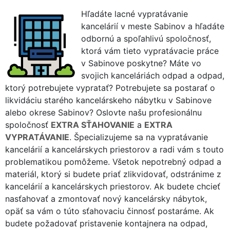
Hľadáte lacné vypratávanie
kancelárií v meste Sabinov a hľadáte
odbornú a spoľahlivú spoločnosť,
ktorá vám tieto vypratávacie práce
v Sabinove poskytne? Máte vo
svojich kanceláriách odpad a odpad,
ktorý potrebujete vypratať? Potrebujete sa postarať o
likvidáciu starého kancelárskeho nábytku v Sabinove
alebo okrese Sabinov? Oslovte našu profesionálnu
spoločnosť
EXTRA SŤAHOVANIE
a
EXTRA
VYPRATÁVANIE
. Špecializujeme sa na vypratávanie
kancelárií a kancelárskych priestorov a radi vám s touto
problematikou pomôžeme. Všetok nepotrebný odpad a
materiál, ktorý si budete priať zlikvidovať, odstránime z
kancelárií a kancelárskych priestorov. Ak budete chcieť
nasťahovať a zmontovať nový kancelársky nábytok,
opäť sa vám o túto sťahovaciu činnosť postaráme. Ak
budete požadovať pristavenie kontajnera na odpad,