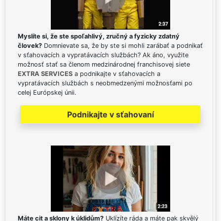
Myslíte si, že ste spoľahlivý, zručný a fyzicky zdatný
človek?
Domnievate sa, že by ste si mohli zarábať a podnikať
v sťahovacích a vypratávacích službách? Ak áno, využite
možnosť stať sa členom medzinárodnej franchisovej siete
EXTRA SERVICES
a podnikajte v sťahovacích a
vypratávacích službách s neobmedzenými možnosťami po
celej Európskej únii.
Podnikajte v sťahovaní
Máte cit a sklony k úklidům?
Uklízíte ráda a máte pak skvělý