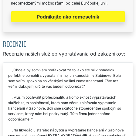
neobmedzenými možnosťami po celej Európskej únii.
Podnikajte ako remeselník
RECENZIE
Recenzie našich služieb vypratávania od zákazníkov:
Chcela by som vám poďakovať za to, ako ste mi v pondelok
perfektne pomohli s vyprataním mojich kancelárií v Sabinove. Bola
som veľmi spokojná so všetkými vašimi zamestnancami. Ešte raz
veľmi ďakujem, určite vás budem odporúčať.
Musím pochváliť profesionalitu a komplexnosť vypratávacích
služieb tejto spoločnosti, ktorá nám včera zaisťovala vypratanie
kancelárií v Sabinove. Boli sme skutočne stopercentne spokojní so
servisom, ktorý nám bol poskytnutý. Túto firmu jednoznačne
odporúčame.
Na likvidáciu starého nábytku a vypratanie kancelárií v Sabinove
sme vybrali spoločnosť EXTRA VYPRATÁVANIE. Absolútna spokojnosť