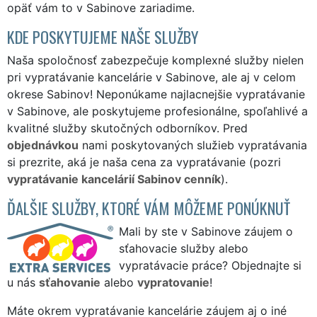
opäť vám to v Sabinove zariadime.
KDE POSKYTUJEME NAŠE SLUŽBY
Naša spoločnosť zabezpečuje komplexné služby nielen
pri vypratávanie kancelárie v Sabinove, ale aj v celom
okrese Sabinov! Neponúkame najlacnejšie vypratávanie
v Sabinove, ale poskytujeme profesionálne, spoľahlivé a
kvalitné služby skutočných odborníkov. Pred
objednávkou
nami poskytovaných služieb vypratávania
si prezrite, aká je naša cena za vypratávanie (pozri
vypratávanie kancelárií Sabinov cenník
).
ĎALŠIE SLUŽBY, KTORÉ VÁM MÔŽEME PONÚKNUŤ
Mali by ste v Sabinove záujem o
sťahovacie služby alebo
vypratávacie práce? Objednajte si
u nás
sťahovanie
alebo
vypratovanie
!
Máte okrem vypratávanie kancelárie záujem aj o iné