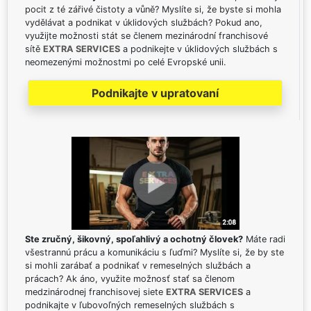
pocit z té zářivé čistoty a vůně? Myslíte si, že byste si mohla
vydělávat a podnikat v úklidových službách? Pokud ano,
využijte možnosti stát se členem mezinárodní franchisové
sítě
EXTRA SERVICES
a podnikejte v úklidových službách s
neomezenými možnostmi po celé Evropské unii.
Podnikajte v upratovaní
Ste zručný, šikovný, spoľahlivý a ochotný človek?
Máte radi
všestrannú prácu a komunikáciu s ľuďmi? Myslíte si, že by ste
si mohli zarábať a podnikať v remeselných službách a
prácach? Ak áno, využite možnosť stať sa členom
medzinárodnej franchisovej siete
EXTRA SERVICES
a
podnikajte v ľubovoľných remeselných službách s