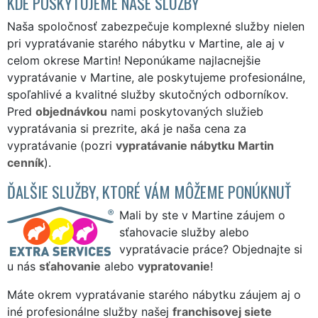
KDE POSKYTUJEME NAŠE SLUŽBY
Naša spoločnosť zabezpečuje komplexné služby nielen
pri vypratávanie starého nábytku v Martine, ale aj v
celom okrese Martin! Neponúkame najlacnejšie
vypratávanie v Martine, ale poskytujeme profesionálne,
spoľahlivé a kvalitné služby skutočných odborníkov.
Pred
objednávkou
nami poskytovaných služieb
vypratávania si prezrite, aká je naša cena za
vypratávanie (pozri
vypratávanie nábytku Martin
cenník
).
ĎALŠIE SLUŽBY, KTORÉ VÁM MÔŽEME PONÚKNUŤ
Mali by ste v Martine záujem o
sťahovacie služby alebo
vypratávacie práce? Objednajte si
u nás
sťahovanie
alebo
vypratovanie
!
Máte okrem vypratávanie starého nábytku záujem aj o
iné profesionálne služby našej
franchisovej siete