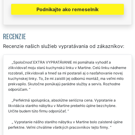
Podnikajte ako remeselník
RECENZIE
Recenzie našich služieb vypratávania od zákazníkov:
Spoločnosť EXTRA VYPRATÁVANIE mi pomáhala vyhodiť a
zlikvidovať moju starú kuchynskú linku v Martine. Celú linku nádherne
rozobrali, zlikvidovali a hneď sa mi postarali aj o nasťahovanie novej
kuchynskej linky. To, že mi zaistili jej odbornú montáž, ma veľmi milo
prekvapilo. Skutočne ponúkajú parádne služby a servis. Rozhodne
odporúčam.
Perfektná spolupráca, absolútne seriózna cena. Vypratanie a
likvidácia starého nábytku v Martine prebehlo úplne bezchybne.
Určite budem túto firmu odporúčať.
Vypratanie nášho starého nábytku v Martine bolo zaistené úplne
perfektne. Veľmi chválime všetkých pracovníkov tejto firmy.