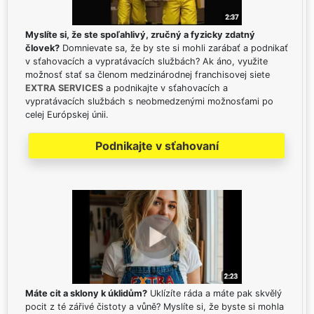
Myslíte si, že ste spoľahlivý, zručný a fyzicky zdatný
človek?
Domnievate sa, že by ste si mohli zarábať a podnikať
v sťahovacích a vypratávacích službách? Ak áno, využite
možnosť stať sa členom medzinárodnej franchisovej siete
EXTRA SERVICES
a podnikajte v sťahovacích a
vypratávacích službách s neobmedzenými možnosťami po
celej Európskej únii.
Podnikajte v sťahovaní
Máte cit a sklony k úklidům?
Uklízíte ráda a máte pak skvělý
pocit z té zářivé čistoty a vůně? Myslíte si, že byste si mohla