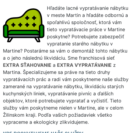
Hľadáte lacné vypratávanie nábytku
v meste Martin a hľadáte odbornú a
spoľahlivú spoločnosť, ktorá vám
tieto vypratávacie práce v Martine
poskytne? Potrebujete zabezpečiť
vypratanie starého nábytku v
Martine? Postaráme sa vám o demontáž tohto nábytku
a o jeho následnú likvidáciu. Sme franchisová sieť
EXTRA SŤAHOVANIE
a
EXTRA VYPRATÁVANIE
z
Martina. Špecializujeme sa práve na tieto druhy
vypratávacích prác a radi vám poskytneme naše služby
zamerané na vypratávanie nábytku, likvidáciu starých
kuchynských liniek, vypratávanie pivníc a ďalších
objektov, ktoré potrebujete vypratať a vyčistiť. Tieto
služby vám poskytneme nielen v Martine, ale v celom
Žilinskom kraji. Podľa vašich požiadaviek všetko
vypraceme a ekologicky zlikvidujeme.