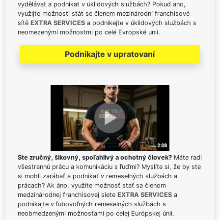
vydělávat a podnikat v úklidových službách? Pokud ano,
využijte možnosti stát se členem mezinárodní franchisové
sítě
EXTRA SERVICES
a podnikejte v úklidových službách s
neomezenými možnostmi po celé Evropské unii.
Podnikajte v upratovaní
Ste zručný, šikovný, spoľahlivý a ochotný človek?
Máte radi
všestrannú prácu a komunikáciu s ľuďmi? Myslíte si, že by ste
si mohli zarábať a podnikať v remeselných službách a
prácach? Ak áno, využite možnosť stať sa členom
medzinárodnej franchisovej siete
EXTRA SERVICES
a
podnikajte v ľubovoľných remeselných službách s
neobmedzenými možnosťami po celej Európskej únii.