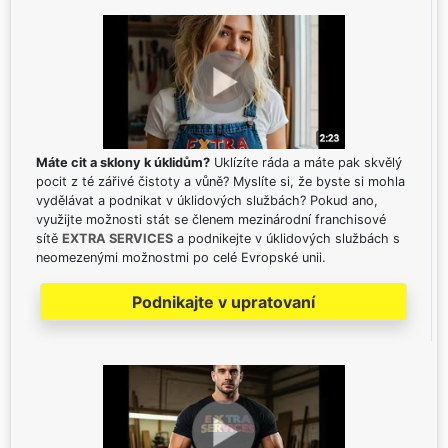
Máte cit a sklony k úklidům?
Uklízíte ráda a máte pak skvělý
pocit z té zářivé čistoty a vůně? Myslíte si, že byste si mohla
vydělávat a podnikat v úklidových službách? Pokud ano,
využijte možnosti stát se členem mezinárodní franchisové
sítě
EXTRA SERVICES
a podnikejte v úklidových službách s
neomezenými možnostmi po celé Evropské unii.
Podnikajte v upratovaní