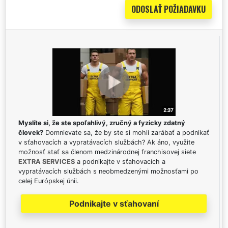
Myslíte si, že ste spoľahlivý, zručný a fyzicky zdatný
človek?
Domnievate sa, že by ste si mohli zarábať a podnikať
v sťahovacích a vypratávacích službách? Ak áno, využite
možnosť stať sa členom medzinárodnej franchisovej siete
EXTRA SERVICES
a podnikajte v sťahovacích a
vypratávacích službách s neobmedzenými možnosťami po
celej Európskej únii.
Podnikajte v sťahovaní