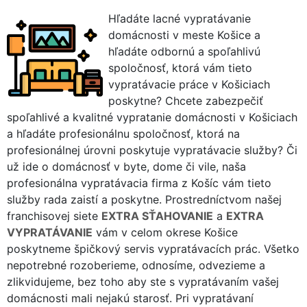
Hľadáte lacné vypratávanie
domácnosti v meste Košice a
hľadáte odbornú a spoľahlivú
spoločnosť, ktorá vám tieto
vypratávacie práce v Košiciach
poskytne? Chcete zabezpečiť
spoľahlivé a kvalitné vypratanie domácnosti v Košiciach
a hľadáte profesionálnu spoločnosť, ktorá na
profesionálnej úrovni poskytuje vypratávacie služby? Či
už ide o domácnosť v byte, dome či vile, naša
profesionálna vypratávacia firma z Košíc vám tieto
služby rada zaistí a poskytne. Prostredníctvom našej
franchisovej siete
EXTRA SŤAHOVANIE
a
EXTRA
VYPRATÁVANIE
vám v celom okrese Košice
poskytneme špičkový servis vypratávacích prác. Všetko
nepotrebné rozoberieme, odnosíme, odvezieme a
zlikvidujeme, bez toho aby ste s vypratávaním vašej
domácnosti mali nejakú starosť. Pri vypratávaní