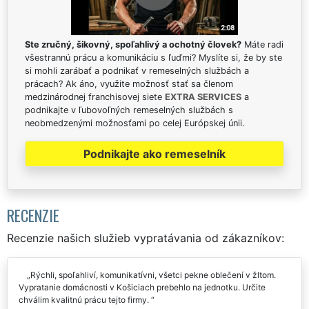
Ste zručný, šikovný, spoľahlivý a ochotný človek?
Máte radi
všestrannú prácu a komunikáciu s ľuďmi? Myslíte si, že by ste
si mohli zarábať a podnikať v remeselných službách a
prácach? Ak áno, využite možnosť stať sa členom
medzinárodnej franchisovej siete
EXTRA SERVICES
a
podnikajte v ľubovoľných remeselných službách s
neobmedzenými možnosťami po celej Európskej únii.
Podnikajte ako remeselník
RECENZIE
Recenzie našich služieb vypratávania od zákazníkov:
Rýchli, spoľahliví, komunikatívni, všetci pekne oblečení v žltom.
Vypratanie domácnosti v Košiciach prebehlo na jednotku. Určite
chválim kvalitnú prácu tejto firmy.