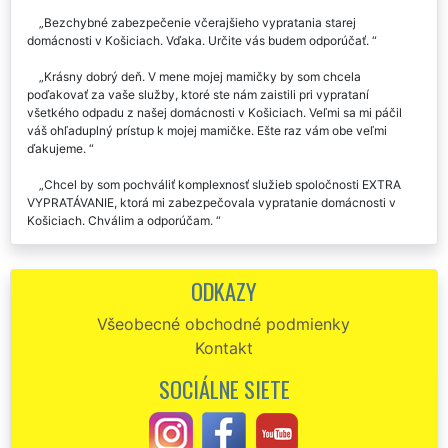
Bezchybné zabezpečenie včerajšieho vypratania starej
domácnosti v Košiciach. Vďaka. Určite vás budem odporúčať.
Krásny dobrý deň. V mene mojej mamičky by som chcela
poďakovať za vaše služby, ktoré ste nám zaistili pri vyprataní
všetkého odpadu z našej domácnosti v Košiciach. Veľmi sa mi páčil
váš ohľaduplný prístup k mojej mamičke. Ešte raz vám obe veľmi
ďakujeme.
Chcel by som pochváliť komplexnosť služieb spoločnosti EXTRA
VYPRATÁVANIE, ktorá mi zabezpečovala vypratanie domácnosti v
Košiciach. Chválim a odporúčam.
Parádne uskutočnené vypratanie domácnosti v Košiciach.
Oceňujem Vašu dochvíľnosť a spoľahlivosť. S cenou som bol taktiež
ODKAZY
veľmi spokojný.
Všeobecné obchodné podmienky
Pre nášho klienta z Košíc sme potrebovali zabezpečiť vypratanie
Kontakt
niekoľkých domácností. Na túto činnosť sme si zvolili spoločnosť
EXTRA SLUŽBY. Výborná komunikácia, výborné plánovanie, celá
SOCIÁLNE SIETE
vypratávacia činnosť bola bezchybne vykonaná. Jednoznačne
odporúčame využívať túto spoločnosť, ktorá poskytuje skutočne
profesionálne vypratávacie služby.