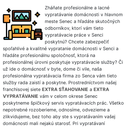
Zháňate profesionálne a lacné
vypratávanie domácnosti v hlavnom
meste Senec a hľadáte skutočných
odborníkov, ktorí vám tieto
vypratávacie práce v Senci
poskytnú? Chcete zabezpečiť
spoľahlivé a kvalitné vypratanie domácnosti v Senci a
hľadáte profesionálnu spoločnosť, ktorá na
profesionálnej úrovni poskytuje vypratávacie služby? Či
už ide o domácnosť v byte, dome či vile, naša
profesionálna vypratávacia firma zo Senca vám tieto
služby rada zaistí a poskytne. Prostredníctvom našej
franchisovej siete
EXTRA SŤAHOVANIE
a
EXTRA
VYPRATÁVANIE
vám v celom okrese Senec
poskytneme špičkový servis vypratávacích prác. Všetko
nepotrebné rozoberieme, odnosíme, odvezieme a
zlikvidujeme, bez toho aby ste s vypratávaním vašej
domácnosti mali nejakú starosť. Pri vypratávaní