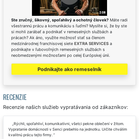
Ste zručný, šikovný, spoľahlivý a ochotný človek?
Máte radi
všestrannú prácu a komunikáciu s ľuďmi? Myslíte si, že by ste
si mohli zarábať a podnikať v remeselných službách a
prácach? Ak áno, využite možnosť stať sa členom
medzinárodnej franchisovej siete
EXTRA SERVICES
a
podnikajte v ľubovoľných remeselných službách s
neobmedzenými možnosťami po celej Európskej únii.
Podnikajte ako remeselník
RECENZIE
Recenzie našich služieb vypratávania od zákazníkov:
Rýchli, spoľahliví, komunikatívni, všetci pekne oblečení v žltom.
Vypratanie domácnosti v Senci prebehlo na jednotku. Určite chválim
kvalitnú prácu tejto firmy.