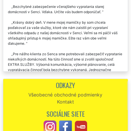
Bezchybné zabezpečenie včerajšieho vypratania starej
domácnosti v Senci. Vďaka. Určite vás budem odporúčať.
Krásny dobrý deň. V mene mojej mamičky by som chcela
poďakovať za vaše služby, ktoré ste nám zaistili pri vyprataní
všetkého odpadu z našej domácnosti v Senci. Veľmi sa mi páčil váš
ohľaduplný prístup k mojej mamičke. Ešte raz vám obe veľmi
ďakujeme.
Pre nášho klienta zo Senca sme potrebovali zabezpečiť vypratanie
niekoľkých domácností. Na túto činnosť sme si zvolili spoločnosť
EXTRA SLUŽBY. Výborná komunikácia, výborné plánovanie, celá
vypratávacia činnosť bola bezchybne vykonaná. Jednoznačne
odporúčame využívať túto spoločnosť, ktorá poskytuje skutočne
profesionálne vypratávacie služby.
ODKAZY
Chcel by som pochváliť komplexnosť služieb spoločnosti EXTRA
Všeobecné obchodné podmienky
VYPRATÁVANIE, ktorá mi zabezpečovala vypratanie domácnosti v
Kontakt
Senci. Chválim a odporúčam.
SOCIÁLNE SIETE
Parádne uskutočnené vypratanie domácnosti v Senci. Oceňujem
Vašu dochvíľnosť a spoľahlivosť. S cenou som bol taktiež veľmi
spokojný.