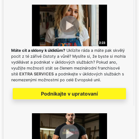
Máte cit a sklony k úklidům?
Uklízíte ráda a máte pak skvělý
pocit z té zářivé čistoty a vůně? Myslíte si, že byste si mohla
vydělávat a podnikat v úklidových službách? Pokud ano,
využijte možnosti stát se členem mezinárodní franchisové
sítě
EXTRA SERVICES
a podnikejte v úklidových službách s
neomezenými možnostmi po celé Evropské unii.
Podnikajte v upratovaní