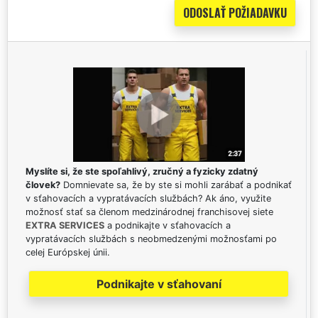
Myslíte si, že ste spoľahlivý, zručný a fyzicky zdatný
človek?
Domnievate sa, že by ste si mohli zarábať a podnikať
v sťahovacích a vypratávacích službách? Ak áno, využite
možnosť stať sa členom medzinárodnej franchisovej siete
EXTRA SERVICES
a podnikajte v sťahovacích a
vypratávacích službách s neobmedzenými možnosťami po
celej Európskej únii.
Podnikajte v sťahovaní