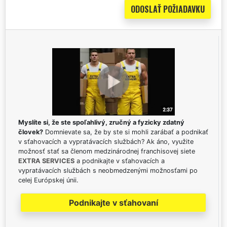
Myslíte si, že ste spoľahlivý, zručný a fyzicky zdatný
človek?
Domnievate sa, že by ste si mohli zarábať a podnikať
v sťahovacích a vypratávacích službách? Ak áno, využite
možnosť stať sa členom medzinárodnej franchisovej siete
EXTRA SERVICES
a podnikajte v sťahovacích a
vypratávacích službách s neobmedzenými možnosťami po
celej Európskej únii.
Podnikajte v sťahovaní