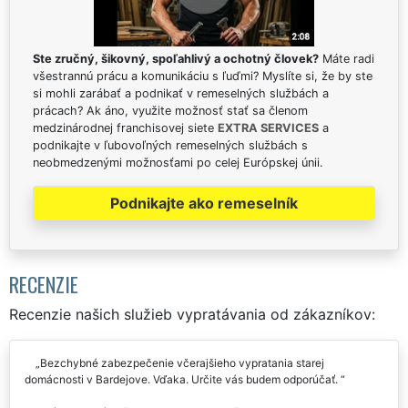
Ste zručný, šikovný, spoľahlivý a ochotný človek?
Máte radi
všestrannú prácu a komunikáciu s ľuďmi? Myslíte si, že by ste
si mohli zarábať a podnikať v remeselných službách a
prácach? Ak áno, využite možnosť stať sa členom
medzinárodnej franchisovej siete
EXTRA SERVICES
a
podnikajte v ľubovoľných remeselných službách s
neobmedzenými možnosťami po celej Európskej únii.
Podnikajte ako remeselník
RECENZIE
Recenzie našich služieb vypratávania od zákazníkov:
Bezchybné zabezpečenie včerajšieho vypratania starej
domácnosti v Bardejove. Vďaka. Určite vás budem odporúčať.