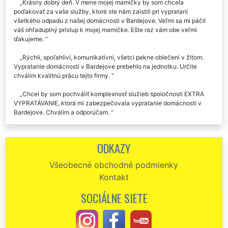
Krásny dobrý deň. V mene mojej mamičky by som chcela
poďakovať za vaše služby, ktoré ste nám zaistili pri vyprataní
všetkého odpadu z našej domácnosti v Bardejove. Veľmi sa mi páčil
váš ohľaduplný prístup k mojej mamičke. Ešte raz vám obe veľmi
ďakujeme.
Rýchli, spoľahliví, komunikatívni, všetci pekne oblečení v žltom.
Vypratanie domácnosti v Bardejove prebehlo na jednotku. Určite
chválim kvalitnú prácu tejto firmy.
Chcel by som pochváliť komplexnosť služieb spoločnosti EXTRA
VYPRATÁVANIE, ktorá mi zabezpečovala vypratanie domácnosti v
Bardejove. Chválim a odporúčam.
Parádne uskutočnené vypratanie domácnosti v Bardejove.
Oceňujem Vašu dochvíľnosť a spoľahlivosť. S cenou som bol taktiež
ODKAZY
veľmi spokojný.
Všeobecné obchodné podmienky
Rýchle a kvalitné vypratanie domácnosti v Bardejove. Chválim
Kontakt
hlavne to, že ste mi vyšli v ústrety a vypratanie ste mi zaistili i v
nedeľu. Ďakujem.
SOCIÁLNE SIETE
Perfektne zorganizované vypratanie našej domácnosti v
Bardejove. Všetko rýchlo vyprázdnili, cena zodpovedajúca.
Odporúčam.