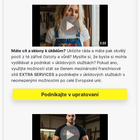
Máte cit a sklony k úklidům?
Uklízíte ráda a máte pak skvělý
pocit z té zářivé čistoty a vůně? Myslíte si, že byste si mohla
vydělávat a podnikat v úklidových službách? Pokud ano,
využijte možnosti stát se členem mezinárodní franchisové
sítě
EXTRA SERVICES
a podnikejte v úklidových službách s
neomezenými možnostmi po celé Evropské unii.
Podnikajte v upratovaní