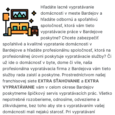
Hľadáte lacné vypratávanie
domácnosti v meste Bardejov a
hľadáte odbornú a spoľahlivú
spoločnosť, ktorá vám tieto
vypratávacie práce v Bardejove
poskytne? Chcete zabezpečiť
spoľahlivé a kvalitné vypratanie domácnosti v
Bardejove a hľadáte profesionálnu spoločnosť, ktorá na
profesionálnej úrovni poskytuje vypratávacie služby? Či
už ide o domácnosť v byte, dome či vile, naša
profesionálna vypratávacia firma z Bardejova vám tieto
služby rada zaistí a poskytne. Prostredníctvom našej
franchisovej siete
EXTRA SŤAHOVANIE
a
EXTRA
VYPRATÁVANIE
vám v celom okrese Bardejov
poskytneme špičkový servis vypratávacích prác. Všetko
nepotrebné rozoberieme, odnosíme, odvezieme a
zlikvidujeme, bez toho aby ste s vypratávaním vašej
domácnosti mali nejakú starosť. Pri vypratávaní