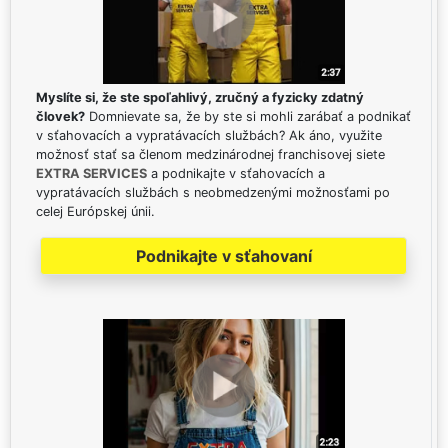
Myslíte si, že ste spoľahlivý, zručný a fyzicky zdatný
človek?
Domnievate sa, že by ste si mohli zarábať a podnikať
v sťahovacích a vypratávacích službách? Ak áno, využite
možnosť stať sa členom medzinárodnej franchisovej siete
EXTRA SERVICES
a podnikajte v sťahovacích a
vypratávacích službách s neobmedzenými možnosťami po
celej Európskej únii.
Podnikajte v sťahovaní