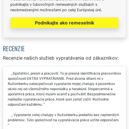
podnikajte v ľubovoľných remeselných službách s
neobmedzenými možnosťami po celej Európskej únii.
Podnikajte ako remeselník
RECENZIE
Recenzie našich služieb vypratávania od zákazníkov:
Spoľahliví, presní a pracovití. To je presná identifikácia pracovníkov
spoločnosti EXTRA VYPRATÁVANIE. Pred dvoma dňami mi v
Ružomberku zabezpečovali vypratanie mojej chalupy a pozemkov
okolo nej od všemožného neporiadku a harabúrd. Stopercentná a
spoľahlivá práca, ktorú musím oceniť a pochváliť. Bezpodmienečne
najlepšie vypratávacie práce, ktoré som zatiaľ zažil. Rozhodne
odporúčam každému.
Vypratanie celej chalupy v Ružomberku prebehlo bez najmenších
problémov. Túto spoločnosť na vypratávacie práce určite odporúčam.