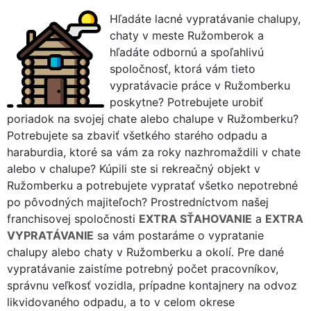
Hľadáte lacné vypratávanie chalupy,
chaty v meste Ružomberok a
hľadáte odbornú a spoľahlivú
spoločnosť, ktorá vám tieto
vypratávacie práce v Ružomberku
poskytne? Potrebujete urobiť
poriadok na svojej chate alebo chalupe v Ružomberku?
Potrebujete sa zbaviť všetkého starého odpadu a
haraburdia, ktoré sa vám za roky nazhromaždili v chate
alebo v chalupe? Kúpili ste si rekreačný objekt v
Ružomberku a potrebujete vypratať všetko nepotrebné
po pôvodných majiteľoch? Prostredníctvom našej
franchisovej spoločnosti
EXTRA SŤAHOVANIE
a
EXTRA
VYPRATÁVANIE
sa vám postaráme o vypratanie
chalupy alebo chaty v Ružomberku a okolí. Pre dané
vypratávanie zaistíme potrebný počet pracovníkov,
správnu veľkosť vozidla, prípadne kontajnery na odvoz
likvidovaného odpadu, a to v celom okrese