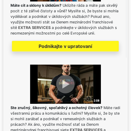
Máte cit a sklony k úklidům?
Uklízíte ráda a máte pak skvělý
pocit z té zářivé čistoty a vůně? Myslíte si, že byste si mohla
vydělávat a podnikat v úklidových službách? Pokud ano,
využijte možnosti stát se členem mezinárodní franchisové
sítě
EXTRA SERVICES
a podnikejte v úklidových službách s
neomezenými možnostmi po celé Evropské unii.
Podnikajte v upratovaní
Ste zručný, šikovný, spoľahlivý a ochotný človek?
Máte radi
všestrannú prácu a komunikáciu s ľuďmi? Myslíte si, že by ste
si mohli zarábať a podnikať v remeselných službách a
prácach? Ak áno, využite možnosť stať sa členom
medzinárodnej franchisovej siete
EXTRA SERVICES
a