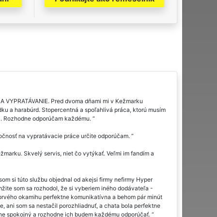
 EXTRA VYPRATÁVANIE. Pred dvoma dňami mi v Kežmarku
u a harabúrd. Stopercentná a spoľahlivá práca, ktorú musím
ažil. Rozhodne odporúčam každému.
očnosť na vypratávacie práce určite odporúčam.
žmarku. Skvelý servis, niet čo vytýkať. Veľmi im fandím a
om si túto službu objednal od akejsi firmy nefirmy Hyper
mžite som sa rozhodol, že si vyberiem iného dodávateľa -
 prvého okamihu perfektne komunikatívna a behom pár minút
, ani som sa nestačil porozhliadnuť, a chata bola perfektne
lútne spokojný a rozhodne ich budem každému odporúčať.