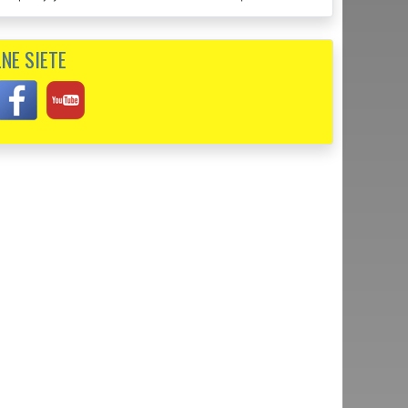
vami spolupracovať. Určite vás ešte niekedy využijem.
NE SIETE
ou som bol absolútne spokojný. Prišli presne na čas a všetko
e pre mňa bola viac než uspokojivá. Skutočne profesionálna