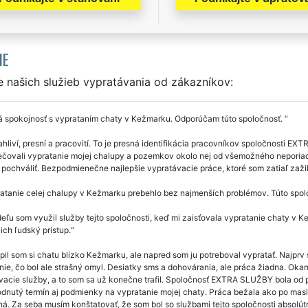
IE
 našich služieb vypratávania od zákazníkov:
á spokojnosť s vyprataním chaty v Kežmarku. Odporúčam túto spoločnosť.
hliví, presní a pracovití. To je presná identifikácia pracovníkov spoločnosti
čovali vypratanie mojej chalupy a pozemkov okolo nej od všemožného neporiadk
a pochváliť. Bezpodmienečne najlepšie vypratávacie práce, ktoré som zatiaľ z
atanie celej chalupy v Kežmarku prebehlo bez najmenších problémov. Túto spol
eľu som využil služby tejto spoločnosti, keď mi zaisťovala vypratanie chaty v Ke
ich ľudský prístup.
il som si chatu blízko Kežmarku, ale napred som ju potreboval vypratať. Najprv s
ie, čo bol ale strašný omyl. Desiatky sms a dohovárania, ale práca žiadna. Oka
vacie služby, a to som sa už konečne trafil. Spoločnosť EXTRA SLUŽBY bola od
dnutý termín aj podmienky na vypratanie mojej chaty. Práca bežala ako po masle
ná. Za seba musím konštatovať, že som bol so službami tejto spoločnosti abso