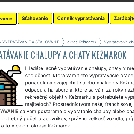
Sťahovanie
Cenník vypratávania
Zarábajt
vanie
A VYPRATÁVANIE a SŤAHOVANIE
okres Kežmarok
Vypratávanie ch
ATÁVANIE CHALUPY A CHATY KEŽMAROK
Hľadáte lacné vypratávanie chalupy, chaty v m
spoločnosť, ktorá vám tieto vypratávacie prác
poriadok na svojej chate alebo chalupe v Kežma
odpadu a haraburdia, ktoré sa vám za roky nazhr
rekreačný objekt v Kežmarku a potrebujete vy
majiteľoch? Prostredníctvom našej franchisovej
ÁVANIE
sa vám postaráme o vypratanie chalupy alebo chat
 potrebný počet pracovníkov, správnu veľkosť vozidla, pr
 a to v celom okrese Kežmarok.