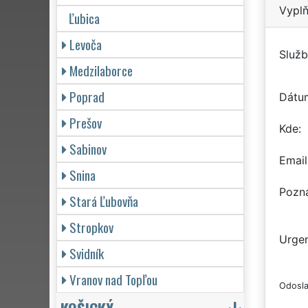
Vyplň
Ľubica
Levoča
Služb
Medzilaborce
Poprad
Dátu
Prešov
Kde
Sabinov
Email
Snina
Pozn
Stará Ľubovňa
Stropkov
Urgen
Svidník
Vranov nad Topľou
Odosla