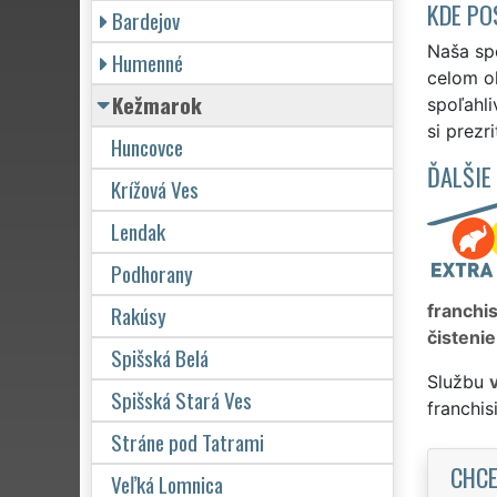
KDE PO
Bardejov
Naša spo
Humenné
celom o
Kežmarok
spoľahli
si prezr
Huncovce
ĎALŠIE
Krížová Ves
Lendak
Podhorany
Rakúsy
franchi
čistenie
Spišská Belá
Službu
Spišská Stará Ves
franchi
Stráne pod Tatrami
CHCE
Veľká Lomnica