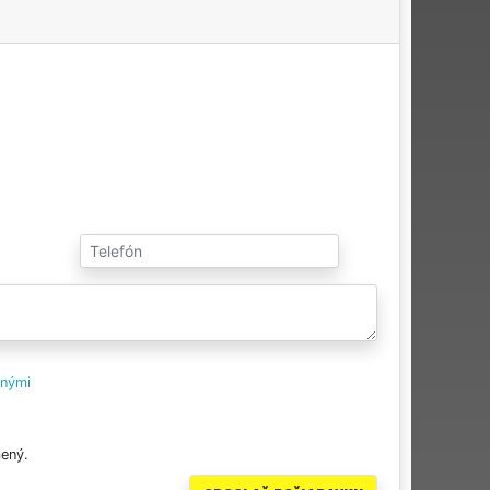
tnými
ený.