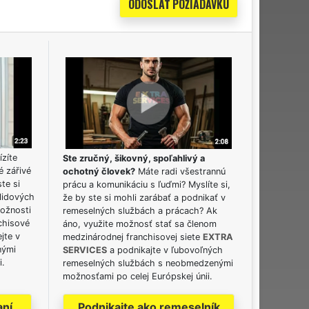
ízíte
Ste zručný, šikovný, spoľahlivý a
é zářivé
ochotný človek?
Máte radi všestrannú
ste si
prácu a komunikáciu s ľuďmi? Myslíte si,
lidových
že by ste si mohli zarábať a podnikať v
možnosti
remeselných službách a prácach? Ak
chisové
áno, využite možnosť stať sa členom
jte v
medzinárodnej franchisovej siete
EXTRA
nými
SERVICES
a podnikajte v ľubovoľných
i.
remeselných službách s neobmedzenými
možnosťami po celej Európskej únii.
aní
Podnikajte ako remeselník