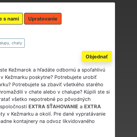
e s nami
Upratovanie
alupy, chaty
Objednať
este Kežmarok a hľadáte odbornú a spoľahlivú
e v Kežmarku poskytne? Potrebujete urobiť
rku? Potrebujete sa zbaviť všetkého starého
omaždili v chate alebo v chalupe? Kúpili ste si
pratať všetko nepotrebné po pôvodných
 spoločnosti
EXTRA SŤAHOVANIE
a
EXTRA
y v Kežmarku a okolí. Pre dané vypratávanie
ípadne kontajnery na odvoz likvidovaného