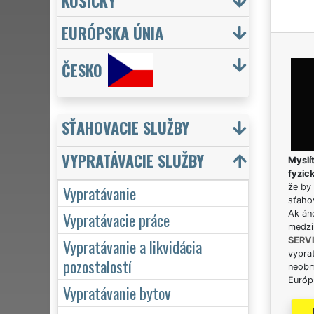
KOŠICKÝ
EURÓPSKA ÚNIA
ČESKO
SŤAHOVACIE SLUŽBY
VYPRATÁVACIE SLUŽBY
Myslít
fyzic
Vypratávanie
že by 
sťaho
Vypratávacie práce
Ak án
medzi
Vypratávanie a likvidácia
SERV
vypra
pozostalostí
neobm
Európs
Vypratávanie bytov