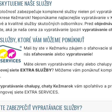
SKYTUJEME NAŠE SLUŽBY
ločnosť zabezpečuje komplexné služby nielen pri vypratáv
krese Kežmarok! Neponúkame najlacnejšie vypratávanie v K
vé a kvalitné služby skutočných odborníkov. Pred
objedná
ite, aká je naša cena za vypratávanie (pozri
vypratávanie c
 SLUŽBY, KTORÉ VÁM MÔŽEME PONÚKNUŤ
Mali by ste v Kežmarku záujem o sťahovacie s
nás
sťahovanie
alebo
vypratovanie
!
Máte okrem vypratávanie chaty alebo chalupy 
sovej siete
EXTRA SLUŽBY
? Môžeme vám ponúknuť komp
.
vypratávanie chalupy, chaty Kežmarok
vám spoľahlivo a pr
singovej siete EXTRA SERVICES.
TE ZABEZPEČIŤ VYPRATÁVACIE SLUŽBY?