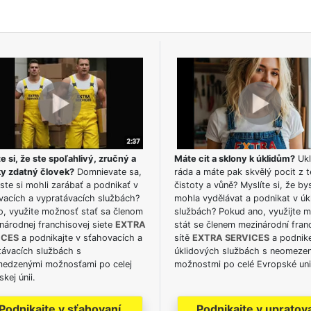
e si, že ste spoľahlivý, zručný a
Máte cit a sklony k úklidům?
Ukl
ky zdatný človek?
Domnievate sa,
ráda a máte pak skvělý pocit z t
ste si mohli zarábať a podnikať v
čistoty a vůně? Myslíte si, že by
vacích a vypratávacích službách?
mohla vydělávat a podnikat v úk
o, využite možnosť stať sa členom
službách? Pokud ano, využijte 
národnej franchisovej siete
EXTRA
stát se členem mezinárodní fran
ICES
a podnikajte v sťahovacích a
sítě
EXTRA SERVICES
a podnike
távacích službách s
úklidových službách s neomeze
edzenými možnosťami po celej
možnostmi po celé Evropské uni
kej únii.
Podnikajte v sťahovaní
Podnikajte v upratov