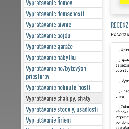
Vypratávanie domov
Vypratávanie domácnosti
Vypratávanie pivníc
RECENZ
Vypratávanie pôjdu
Recenzie
Vypratávanie garáže
Úpln
Vypratávanie nábytku
Spoľa
zabezpe
Vypratávanie ne/bytových
oceniť 
priestorov
Vypr
Vypratávanie nehnuteľností
V ned
Vypratávanie chalupy, chaty
chválim 
Vypratávanie stodoly, usadlosti
Zakúp
sťahovan
Vypratá
Vypratávanie firiem
bol doho
vyprata