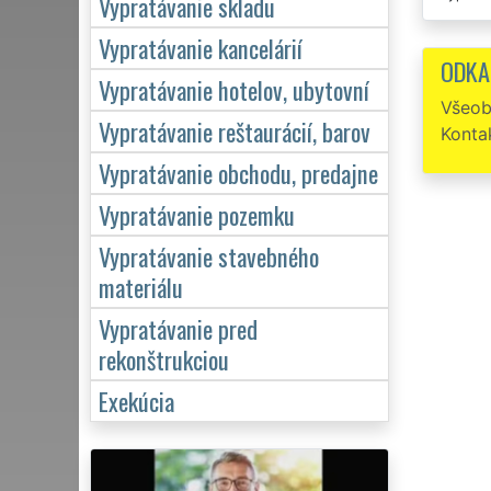
Vypratávanie skladu
Ďakuj
Vypratávanie kancelárií
ODKA
Objed
Vypratávanie hotelov, ubytovní
čo som p
Všeob
práca. 
Vypratávanie reštaurácií, barov
Konta
Vypratávanie obchodu, predajne
Vypratávanie pozemku
Vypratávanie stavebného
materiálu
Vypratávanie pred
rekonštrukciou
Exekúcia