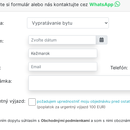
te si formulár alebo nás kontaktujte cez
WhatsApp
a
m
Telefón
ámka
tný výjazd
požadujem uprednostniť moju objednávku pred osta
(poplatok za urgentný výjazd 100 EUR)
ním dopytu súhlasím s
Obchodnými podmienkami
a som s nimi oboznám