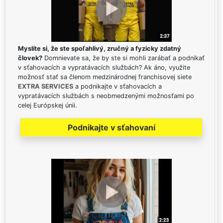
Myslíte si, že ste spoľahlivý, zručný a fyzicky zdatný
človek?
Domnievate sa, že by ste si mohli zarábať a podnikať
v sťahovacích a vypratávacích službách? Ak áno, využite
možnosť stať sa členom medzinárodnej franchisovej siete
EXTRA SERVICES
a podnikajte v sťahovacích a
vypratávacích službách s neobmedzenými možnosťami po
celej Európskej únii.
Podnikajte v sťahovaní