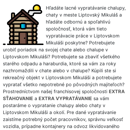
Hľadáte lacné vypratávanie chalupy,
chaty v meste Liptovský Mikuláš a
hľadáte odbornú a spoľahlivú
spoločnosť, ktorá vám tieto
vypratávacie práce v Liptovskom
Mikuláši poskytne? Potrebujete
urobiť poriadok na svojej chate alebo chalupe v
Liptovskom Mikuláši? Potrebujete sa zbaviť všetkého
starého odpadu a haraburdia, ktoré sa vám za roky
nazhromaždili v chate alebo v chalupe? Kúpili ste si
rekreačný objekt v Liptovskom Mikuláši a potrebujete
vypratať všetko nepotrebné po pôvodných majiteľoch?
Prostredníctvom našej franchisovej spoločnosti
EXTRA
SŤAHOVANIE
a
EXTRA VYPRATÁVANIE
sa vám
postaráme o vypratanie chalupy alebo chaty v
Liptovskom Mikuláši a okolí. Pre dané vypratávanie
zaistíme potrebný počet pracovníkov, správnu veľkosť
vozidla, prípadne kontajnery na odvoz likvidovaného