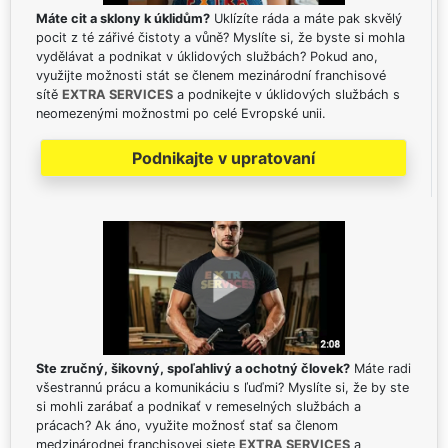
Máte cit a sklony k úklidům?
Uklízíte ráda a máte pak skvělý
pocit z té zářivé čistoty a vůně? Myslíte si, že byste si mohla
vydělávat a podnikat v úklidových službách? Pokud ano,
využijte možnosti stát se členem mezinárodní franchisové
sítě
EXTRA SERVICES
a podnikejte v úklidových službách s
neomezenými možnostmi po celé Evropské unii.
Podnikajte v upratovaní
Ste zručný, šikovný, spoľahlivý a ochotný človek?
Máte radi
všestrannú prácu a komunikáciu s ľuďmi? Myslíte si, že by ste
si mohli zarábať a podnikať v remeselných službách a
prácach? Ak áno, využite možnosť stať sa členom
medzinárodnej franchisovej siete
EXTRA SERVICES
a