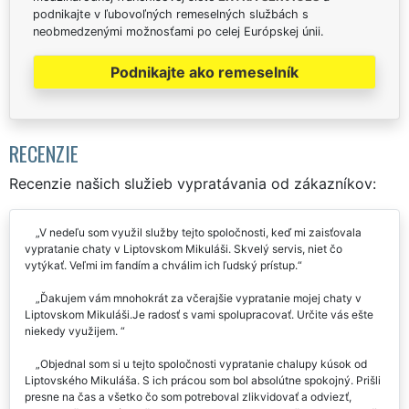
podnikajte v ľubovoľných remeselných službách s
neobmedzenými možnosťami po celej Európskej únii.
Podnikajte ako remeselník
RECENZIE
Recenzie našich služieb vypratávania od zákazníkov:
V nedeľu som využil služby tejto spoločnosti, keď mi zaisťovala
vypratanie chaty v Liptovskom Mikuláši. Skvelý servis, niet čo
vytýkať. Veľmi im fandím a chválim ich ľudský prístup.
Ďakujem vám mnohokrát za včerajšie vypratanie mojej chaty v
Liptovskom Mikuláši.Je radosť s vami spolupracovať. Určite vás ešte
niekedy využijem.
Objednal som si u tejto spoločnosti vypratanie chalupy kúsok od
Liptovského Mikuláša. S ich prácou som bol absolútne spokojný. Prišli
presne na čas a všetko čo som potreboval zlikvidovať a odviezť,