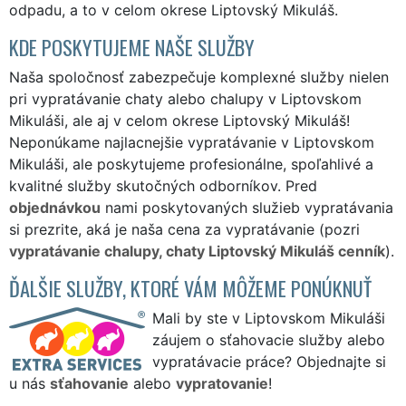
odpadu, a to v celom okrese Liptovský Mikuláš.
KDE POSKYTUJEME NAŠE SLUŽBY
Naša spoločnosť zabezpečuje komplexné služby nielen
pri vypratávanie chaty alebo chalupy v Liptovskom
Mikuláši, ale aj v celom okrese Liptovský Mikuláš!
Neponúkame najlacnejšie vypratávanie v Liptovskom
Mikuláši, ale poskytujeme profesionálne, spoľahlivé a
kvalitné služby skutočných odborníkov. Pred
objednávkou
nami poskytovaných služieb vypratávania
si prezrite, aká je naša cena za vypratávanie (pozri
vypratávanie chalupy, chaty Liptovský Mikuláš cenník
).
ĎALŠIE SLUŽBY, KTORÉ VÁM MÔŽEME PONÚKNUŤ
Mali by ste v Liptovskom Mikuláši
záujem o sťahovacie služby alebo
vypratávacie práce? Objednajte si
u nás
sťahovanie
alebo
vypratovanie
!