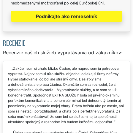
neobmedzenými možnosťami po celej Európskej únii.
Podnikajte ako remeselník
RECENZIE
Recenzie našich služieb vypratávania od zákazníkov:
Zakúpil som si chatu blízko Čadce, ale napred som ju potreboval
vypratať. Najprv som si túto službu objednal od akejsi firmy nefirmy
Hyper sťahovanie, čo bol ale strašný omyl. Desiatky sms
a dohovárania, ale práca žiadna. Okamžite som sa rozhodol, že si
vyberiem iného dodávateľa - Vypratávacie služby, a to som sa už
konečne trafil. Spoločnosť EXTRA SLUŽBY bola od prvého okamihu
perfektne komunikatívna a behom pár minút bol dohodnutý termín aj
podmienky na vypratanie mojej chaty. Práca bežala ako po masle, ani
som sa nestačil porozhliadnuť, a chata bola perfektne vyprataná. Za
seba musím konštatovať, že som bol so službami tejto spoločnosti
absolútne spokojný a rozhodne ich budem každému odporúčať.
Úplná spokojnosť s vyprataním chaty v Čadci. Odporúčam túto