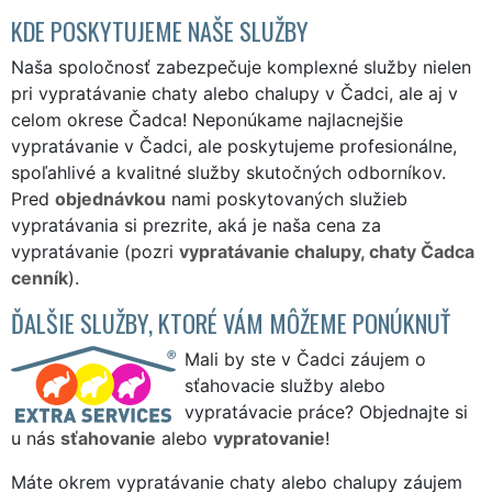
KDE POSKYTUJEME NAŠE SLUŽBY
Naša spoločnosť zabezpečuje komplexné služby nielen
pri vypratávanie chaty alebo chalupy v Čadci, ale aj v
celom okrese Čadca! Neponúkame najlacnejšie
vypratávanie v Čadci, ale poskytujeme profesionálne,
spoľahlivé a kvalitné služby skutočných odborníkov.
Pred
objednávkou
nami poskytovaných služieb
vypratávania si prezrite, aká je naša cena za
vypratávanie (pozri
vypratávanie chalupy, chaty Čadca
cenník
).
ĎALŠIE SLUŽBY, KTORÉ VÁM MÔŽEME PONÚKNUŤ
Mali by ste v Čadci záujem o
sťahovacie služby alebo
vypratávacie práce? Objednajte si
u nás
sťahovanie
alebo
vypratovanie
!
Máte okrem vypratávanie chaty alebo chalupy záujem