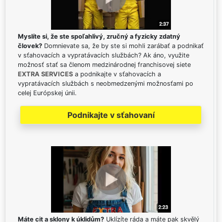
Myslíte si, že ste spoľahlivý, zručný a fyzicky zdatný
človek?
Domnievate sa, že by ste si mohli zarábať a podnikať
v sťahovacích a vypratávacích službách? Ak áno, využite
možnosť stať sa členom medzinárodnej franchisovej siete
EXTRA SERVICES
a podnikajte v sťahovacích a
vypratávacích službách s neobmedzenými možnosťami po
celej Európskej únii.
Podnikajte v sťahovaní
Máte cit a sklony k úklidům?
Uklízíte ráda a máte pak skvělý