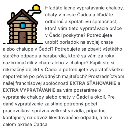
Hľadáte lacné vypratávanie chalupy,
chaty v meste Čadca a hľadáte
odbornú a spoľahlivú spoločnosť,
ktorá vám tieto vypratávacie práce
v Čadci poskytne? Potrebujete
urobiť poriadok na svojej chate
alebo chalupe v Čadci? Potrebujete sa zbaviť všetkého
starého odpadu a haraburdia, ktoré sa vám za roky
nazhromaždili v chate alebo v chalupe? Kúpili ste si
rekreačný objekt v Čadci a potrebujete vypratať všetko
nepotrebné po pôvodných majiteľoch? Prostredníctvom
našej franchisovej spoločnosti
EXTRA SŤAHOVANIE
a
EXTRA VYPRATÁVANIE
sa vám postaráme o
vypratanie chalupy alebo chaty v Čadci a okolí. Pre
dané vypratávanie zaistíme potrebný počet
pracovníkov, správnu veľkosť vozidla, prípadne
kontajnery na odvoz likvidovaného odpadu, a to v
celom okrese Čadca.