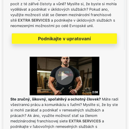
pocit z té zářivé čistoty a vůně? Myslíte si, že byste si mohla
vydělávat a podnikat v úklidových službách? Pokud ano,
využijte možnosti stát se členem mezinárodní franchisové
sítě
EXTRA SERVICES
a podnikejte v úklidových službách s
neomezenými možnostmi po celé Evropské unii.
Podnikajte v upratovaní
Ste zručný, šikovný, spoľahlivý a ochotný človek?
Máte radi
všestrannú prácu a komunikáciu s ľuďmi? Myslíte si, že by ste
si mohli zarábať a podnikať v remeselných službách a
prácach? Ak áno, využite možnosť stať sa členom
medzinárodnej franchisovej siete
EXTRA SERVICES
a
podnikajte v ľubovoľných remeselných službách s