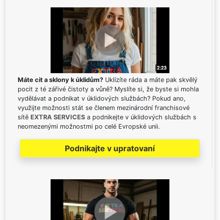
Máte cit a sklony k úklidům?
Uklízíte ráda a máte pak skvělý
pocit z té zářivé čistoty a vůně? Myslíte si, že byste si mohla
vydělávat a podnikat v úklidových službách? Pokud ano,
využijte možnosti stát se členem mezinárodní franchisové
sítě
EXTRA SERVICES
a podnikejte v úklidových službách s
neomezenými možnostmi po celé Evropské unii.
Podnikajte v upratovaní