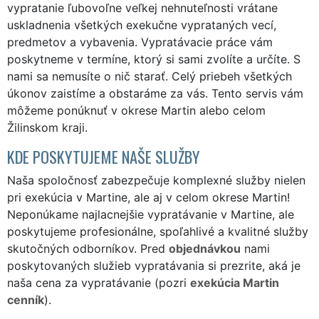
vypratanie ľubovoľne veľkej nehnuteľnosti vrátane
uskladnenia všetkých exekučne vyprataných vecí,
predmetov a vybavenia. Vypratávacie práce vám
poskytneme v termíne, ktorý si sami zvolíte a určíte. S
nami sa nemusíte o nič starať. Celý priebeh všetkých
úkonov zaistíme a obstaráme za vás. Tento servis vám
môžeme ponúknuť v okrese Martin alebo celom
Žilinskom kraji.
KDE POSKYTUJEME NAŠE SLUŽBY
Naša spoločnosť zabezpečuje komplexné služby nielen
pri exekúcia v Martine, ale aj v celom okrese Martin!
Neponúkame najlacnejšie vypratávanie v Martine, ale
poskytujeme profesionálne, spoľahlivé a kvalitné služby
skutočných odborníkov. Pred
objednávkou
nami
poskytovaných služieb vypratávania si prezrite, aká je
naša cena za vypratávanie (pozri
exekúcia Martin
cenník
).