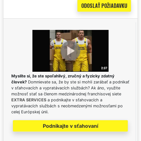
Myslíte si, že ste spoľahlivý, zručný a fyzicky zdatný
človek?
Domnievate sa, že by ste si mohli zarábať a podnikať
v sťahovacích a vypratávacích službách? Ak áno, využite
možnosť stať sa členom medzinárodnej franchisovej siete
EXTRA SERVICES
a podnikajte v sťahovacích a
vypratávacích službách s neobmedzenými možnosťami po
celej Európskej únii.
Podnikajte v sťahovaní