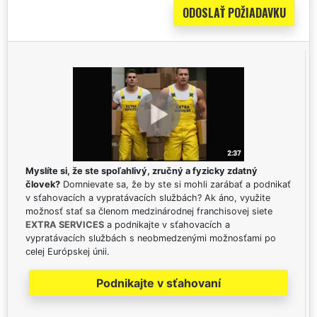
Myslíte si, že ste spoľahlivý, zručný a fyzicky zdatný
človek?
Domnievate sa, že by ste si mohli zarábať a podnikať
v sťahovacích a vypratávacích službách? Ak áno, využite
možnosť stať sa členom medzinárodnej franchisovej siete
EXTRA SERVICES
a podnikajte v sťahovacích a
vypratávacích službách s neobmedzenými možnosťami po
celej Európskej únii.
Podnikajte v sťahovaní