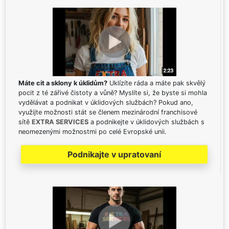
Máte cit a sklony k úklidům?
Uklízíte ráda a máte pak skvělý
pocit z té zářivé čistoty a vůně? Myslíte si, že byste si mohla
vydělávat a podnikat v úklidových službách? Pokud ano,
využijte možnosti stát se členem mezinárodní franchisové
sítě
EXTRA SERVICES
a podnikejte v úklidových službách s
neomezenými možnostmi po celé Evropské unii.
Podnikajte v upratovaní