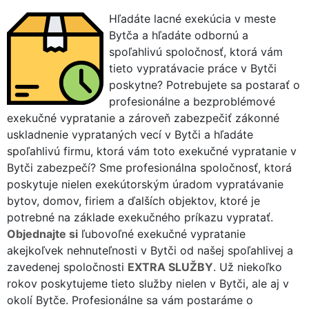
Hľadáte lacné exekúcia v meste
Bytča a hľadáte odbornú a
spoľahlivú spoločnosť, ktorá vám
tieto vypratávacie práce v Bytči
poskytne? Potrebujete sa postarať o
profesionálne a bezproblémové
exekučné vypratanie a zároveň zabezpečiť zákonné
uskladnenie vyprataných vecí v Bytči a hľadáte
spoľahlivú firmu, ktorá vám toto exekučné vypratanie v
Bytči zabezpečí? Sme profesionálna spoločnosť, ktorá
poskytuje nielen exekútorským úradom vypratávanie
bytov, domov, firiem a ďalších objektov, ktoré je
potrebné na základe exekučného príkazu vypratať.
Objednajte si
ľubovoľné exekučné vypratanie
akejkoľvek nehnuteľnosti v Bytči od našej spoľahlivej a
zavedenej spoločnosti
EXTRA SLUŽBY
. Už niekoľko
rokov poskytujeme tieto služby nielen v Bytči, ale aj v
okolí Bytče. Profesionálne sa vám postaráme o