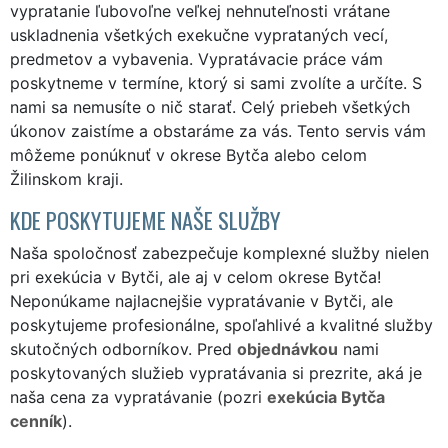
vypratanie ľubovoľne veľkej nehnuteľnosti vrátane
uskladnenia všetkých exekučne vyprataných vecí,
predmetov a vybavenia. Vypratávacie práce vám
poskytneme v termíne, ktorý si sami zvolíte a určíte. S
nami sa nemusíte o nič starať. Celý priebeh všetkých
úkonov zaistíme a obstaráme za vás. Tento servis vám
môžeme ponúknuť v okrese Bytča alebo celom
Žilinskom kraji.
KDE POSKYTUJEME NAŠE SLUŽBY
Naša spoločnosť zabezpečuje komplexné služby nielen
pri exekúcia v Bytči, ale aj v celom okrese Bytča!
Neponúkame najlacnejšie vypratávanie v Bytči, ale
poskytujeme profesionálne, spoľahlivé a kvalitné služby
skutočných odborníkov. Pred
objednávkou
nami
poskytovaných služieb vypratávania si prezrite, aká je
naša cena za vypratávanie (pozri
exekúcia Bytča
cenník
).