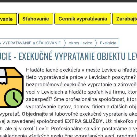
Sťahovanie
Cenník vypratávania
Zarábajt
vanie
A VYPRATÁVANIE a SŤAHOVANIE
okres Levice
Exekúcia
CIE - EXEKUČNÉ VYPRATANIE OBJEKTU LE
Hľadáte lacné exekúcia v meste Levice a hľadá
tieto vypratávacie práce v Leviciach poskytne? 
bezproblémové exekučné vypratanie a zároveň
vecí v Leviciach a hľadáte spoľahlivú firmu, kt
zabezpečí? Sme profesionálna spoločnosť, kto
vypratávanie bytov, domov, firiem a ďalších ob
vypratať.
Objednajte si
ľubovoľné exekučné vypratanie akej
vej a zavedenej spoločnosti
EXTRA SLUŽBY
. Už niekoľko 
h, ale aj v okolí Levíc. Profesionálne sa vám postaráme o v
 uskladnenia všetkých exekučne vyprataných vecí, predmet