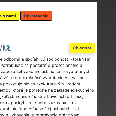
e s nami
Upratovanie
VICE
Objednať
te odbornú a spoľahlivú spoločnosť, ktorá vám
Potrebujete sa postarať o profesionálne a
 zabezpečiť zákonné uskladnenie vyprataných
orá vám toto exekučné vypratanie v Leviciach
rá poskytuje nielen exekútorským úradom
jektov, ktoré je potrebné na základe exekučného
koľvek nehnuteľnosti v Leviciach od našej
rokov poskytujeme tieto služby nielen v
ypratanie ľubovoľne veľkej nehnuteľnosti
ov a vybavenia. Vypratávacie práce vám