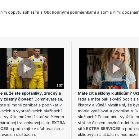
ním dopytu súhlasím s
Obchodnými podmienkami
a som s nimi oboznám
e si, že ste spoľahlivý, zručný a
Máte cit a sklony k úklidům?
Ukl
ky zdatný človek?
Domnievate sa,
ráda a máte pak skvělý pocit z t
ste si mohli zarábať a podnikať v
čistoty a vůně? Myslíte si, že by
vacích a vypratávacích službách?
mohla vydělávat a podnikat v úk
o, využite možnosť stať sa členom
službách? Pokud ano, využijte 
národnej franchisovej siete
EXTRA
stát se členem mezinárodní fran
ICES
a podnikajte v sťahovacích a
sítě
EXTRA SERVICES
a podnike
távacích službách s
úklidových službách s neomeze