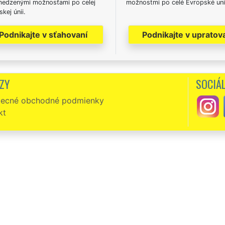
edzenými možnosťami po celej
možnostmi po celé Evropské uni
kej únii.
Podnikajte v sťahovaní
Podnikajte v upratov
ZY
SOCIÁL
ecné obchodné podmienky
kt