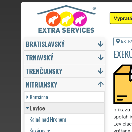
Vypratá
BRATISLAVSKÝ
EXTR
EXEKÚ
TRNAVSKÝ
TRENČIANSKY
NITRIANSKY
Komárno
Levice
príkazu 
spoľahli
Kalná nad Hronom
Leviciac
Kozárovce
vrátane