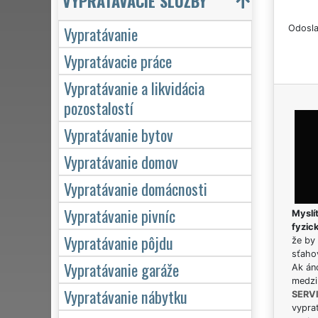
VYPRATÁVACIE SLUŽBY
Vypratávanie
Odosla
Vypratávacie práce
Vypratávanie a likvidácia
pozostalostí
Vypratávanie bytov
Vypratávanie domov
Vypratávanie domácnosti
Vypratávanie pivníc
Myslít
fyzic
Vypratávanie pôjdu
že by 
sťaho
Vypratávanie garáže
Ak án
medzi
Vypratávanie nábytku
SERV
vypra