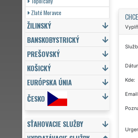
Topoľčany
Zlaté Moravce
CHCE
ŽILINSKÝ
Vyplň
BANSKOBYSTRICKÝ
Služb
PREŠOVSKÝ
Dátu
KOŠICKÝ
Kde
EURÓPSKA ÚNIA
Email
ČESKO
Pozn
SŤAHOVACIE SLUŽBY
Urgen