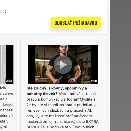
ený.
ízíte
Ste zručný, šikovný, spoľahlivý a
é zářivé
ochotný človek?
Máte radi všestrannú
ste si
prácu a komunikáciu s ľuďmi? Myslíte si,
lidových
že by ste si mohli zarábať a podnikať v
možnosti
remeselných službách a prácach? Ak
chisové
áno, využite možnosť stať sa členom
jte v
medzinárodnej franchisovej siete
EXTRA
nými
SERVICES
a podnikajte v ľubovoľných