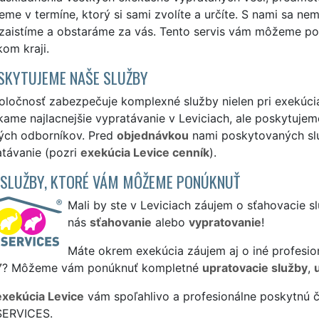
me v termíne, ktorý si sami zvolíte a určíte. S nami sa nem
zaistíme a obstaráme za vás. Tento servis vám môžeme po
kom kraji.
SKYTUJEME NAŠE SLUŽBY
ločnosť zabezpečuje komplexné služby nielen pri exekúcia 
me najlacnejšie vypratávanie v Leviciach, ale poskytujeme 
ých odborníkov. Pred
objednávkou
nami poskytovaných služ
atávanie (pozri
exekúcia Levice cenník
).
 SLUŽBY, KTORÉ VÁM MÔŽEME PONÚKNUŤ
Mali by ste v Leviciach záujem o sťahovacie s
nás
sťahovanie
alebo
vypratovanie
!
Máte okrem exekúcia záujem aj o iné profesio
Y
? Môžeme vám ponúknuť kompletné
upratovacie služby
,
exekúcia Levice
vám spoľahlivo a profesionálne poskytnú č
SERVICES.