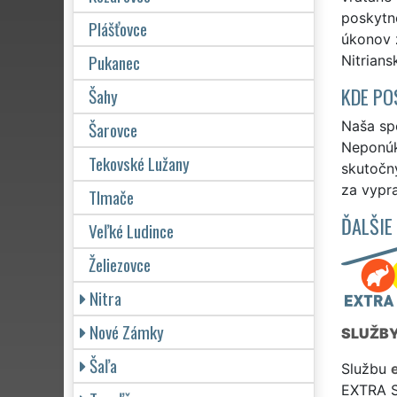
poskytne
Plášťovce
úkonov 
Pukanec
Nitrians
KDE PO
Šahy
Šarovce
Naša spo
Neponúka
Tekovské Lužany
skutočn
za vypr
Tlmače
ĎALŠIE
Veľké Ludince
Želiezovce
Nitra
Nové Zámky
SLUŽB
Šaľa
Službu
EXTRA 