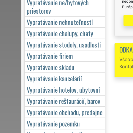
Vypratávanie ne/bytových
neobm
Európs
priestorov
Vypratávanie nehnuteľností
Vypratávanie chalupy, chaty
Vypratávanie stodoly, usadlosti
ODKA
Vypratávanie firiem
Všeob
Vypratávanie skladu
Konta
Vypratávanie kancelárií
Vypratávanie hotelov, ubytovní
Vypratávanie reštaurácií, barov
Vypratávanie obchodu, predajne
Vypratávanie pozemku