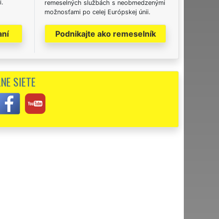
i.
remeselných službách s neobmedzenými
možnosťami po celej Európskej únii.
aní
Podnikajte ako remeselník
NE SIETE