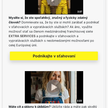
Myslíte si, že ste spoľahlivý, zručný a fyzicky zdatný
človek?
Domnievate sa, že by ste si mohli zarábať a podnikať
v sťahovacích a vypratávacích službách? Ak áno, využite
možnosť stať sa členom medzinárodnej franchisovej siete
EXTRA SERVICES
a podnikajte v sťahovacích a
vypratávacích službách s neobmedzenými možnosťami po
celej Európskej únii.
Podnikajte v sťahovaní
Máte cit a sklony k úklidům?
Uklízíte ráda a máte pak skvělý