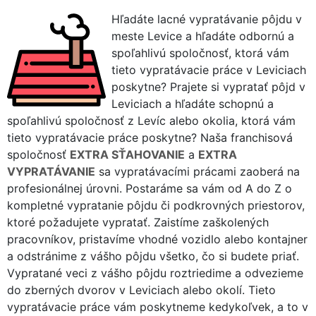
Hľadáte lacné vypratávanie pôjdu v
meste Levice a hľadáte odbornú a
spoľahlivú spoločnosť, ktorá vám
tieto vypratávacie práce v Leviciach
poskytne? Prajete si vypratať pôjd v
Leviciach a hľadáte schopnú a
spoľahlivú spoločnosť z Levíc alebo okolia, ktorá vám
tieto vypratávacie práce poskytne? Naša franchisová
spoločnosť
EXTRA SŤAHOVANIE
a
EXTRA
VYPRATÁVANIE
sa vypratávacími prácami zaoberá na
profesionálnej úrovni. Postaráme sa vám od A do Z o
kompletné vypratanie pôjdu či podkrovných priestorov,
ktoré požadujete vypratať. Zaistíme zaškolených
pracovníkov, pristavíme vhodné vozidlo alebo kontajner
a odstránime z vášho pôjdu všetko, čo si budete priať.
Vypratané veci z vášho pôjdu roztriedime a odvezieme
do zberných dvorov v Leviciach alebo okolí. Tieto
vypratávacie práce vám poskytneme kedykoľvek, a to v