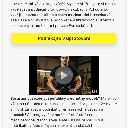
pocit z té zářivé čistoty a vůně? Myslíte si, že byste si mohla
vydělávat a podnikat v úklidových službách? Pokud ano,
využijte možnosti stát se členem mezinárodní franchisové
sítě
EXTRA SERVICES
a podnikejte v úklidových službách s
neomezenými možnostmi po celé Evropské unii.
Podnikajte v upratovaní
Ste zručný, šikovný, spoľahlivý a ochotný človek?
Máte radi
všestrannú prácu a komunikáciu s ľuďmi? Myslíte si, že by ste
si mohli zarábať a podnikať v remeselných službách a
prácach? Ak áno, využite možnosť stať sa členom
medzinárodnej franchisovej siete
EXTRA SERVICES
a
podnikajte v ľubovoľných remeselných službách s