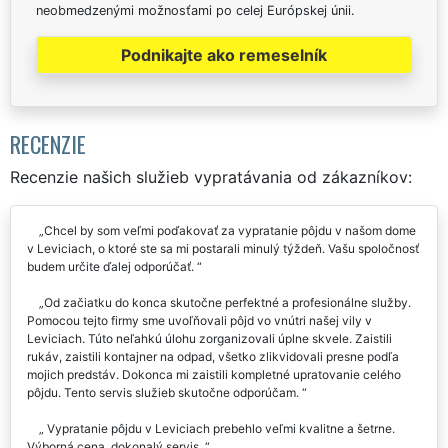
neobmedzenými možnosťami po celej Európskej únii.
Podnikajte ako remeselník
RECENZIE
Recenzie našich služieb vypratávania od zákazníkov:
Chcel by som veľmi poďakovať za vypratanie pôjdu v našom dome
v Leviciach, o ktoré ste sa mi postarali minulý týždeň. Vašu spoločnosť
budem určite ďalej odporúčať.
Od začiatku do konca skutočne perfektné a profesionálne služby.
Pomocou tejto firmy sme uvoľňovali pôjd vo vnútri našej vily v
Leviciach. Túto neľahkú úlohu zorganizovali úplne skvele. Zaistili
rukáv, zaistili kontajner na odpad, všetko zlikvidovali presne podľa
mojich predstáv. Dokonca mi zaistili kompletné upratovanie celého
pôjdu. Tento servis služieb skutočne odporúčam.
Vypratanie pôjdu v Leviciach prebehlo veľmi kvalitne a šetrne.
Výborná cena, dokonalý servis.